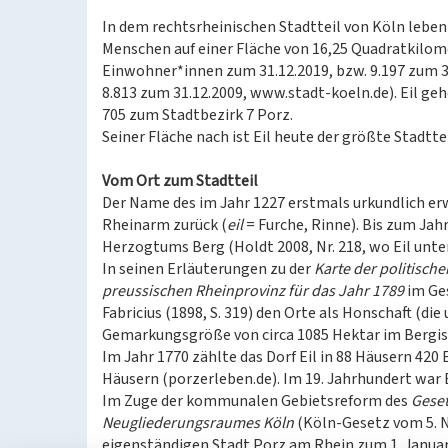
In dem rechtsrheinischen Stadtteil von Köln leben
Menschen auf einer Fläche von 16,25 Quadratkilom
Einwohner*innen zum 31.12.2019, bzw. 9.197 zum 3
8.813 zum 31.12.2009, www.stadt-koeln.de). Eil geh
705 zum Stadtbezirk 7 Porz.
Seiner Fläche nach ist Eil heute der größte Stadtte
Vom Ort zum Stadtteil
Der Name des im Jahr 1227 erstmals urkundlich er
Rheinarm zurück (
eil
= Furche, Rinne). Bis zum Ja
Herzogtums Berg (Holdt 2008, Nr. 218, wo Eil unte
In seinen Erläuterungen zu der
Karte der politisch
preussischen Rheinprovinz für das Jahr 1789
im Ges
Fabricius (1898, S. 319) den Orte als Honschaft (di
Gemarkungsgröße von circa 1085 Hektar im Bergis
Im Jahr 1770 zählte das Dorf Eil in 88 Häusern 420
Häusern (porzerleben.de). Im 19. Jahrhundert war 
Im Zuge der kommunalen Gebietsreform des
Geset
Neugliederungsraumes Köln
(Köln-Gesetz vom 5. No
eigenständigen Stadt Porz am Rhein zum 1. Janua