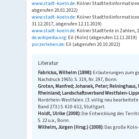
www.stadt-koeln.de
: Kölner Stadtteilinformatione
abgerufen 20.01.2022)
www.stadt-koeln.de
: Kölner Stadtteilinformation
31.12.2017, abgerufen 12.11.2019)
www.stadt-koeln.de
: Kölner Stadtteile in Zahlen,
de.wikipedia.org
: Eil (Köln) (abgerufen 12.11.2019)
porzerleben.de
: Eil (abgerufen 20.10.2022)
Literatur
Fabricius, Wilhelm (1898)
Erläuterungen zum ges
Nachdruck 1965). S. 319, Nr. 297, Bonn.
Groten, Manfred; Johanek, Peter; Reininghaus, 
Rheinland; Landschaftsverband Westfalen-Lippe
Nordrhein-Westfalen. (3. völlig neu bearbeitet
Band 273.) S. 610-612, Stuttgart.
Holdt, Ulrike (2008)
Die Entwicklung des Territo
S. 22 u.a., Bonn.
Wilhelm, Jürgen (Hrsg.) (2008)
Das große Köln-L