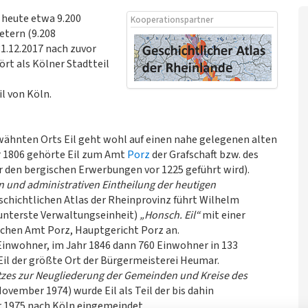
 heute etwa 9.200
Kooperationspartner
etern (9.208
1.12.2017 nach zuvor
ört als Kölner Stadtteil
il von Köln.
wähnten Orts Eil geht wohl auf einen nahe gelegenen alten
hr 1806 gehörte Eil zum Amt
Porz
der Grafschaft bzw. des
r den bergischen Erwerbungen vor 1225 geführt wird).
en und administrativen Eintheilung der heutigen
chichtlichen Atlas der Rheinprovinz führt Wilhelm
e unterste Verwaltungseinheit)
„Honsch. Eil“
mit einer
chen Amt Porz, Hauptgericht Porz an.
 Einwohner, im Jahr 1846 dann 760 Einwohner in 133
Eil der größte Ort der Bürgermeisterei Heumar.
zes zur Neugliederung der Gemeinden und Kreise des
vember 1974) wurde Eil als Teil der bis dahin
r 1975 nach Köln eingemeindet.