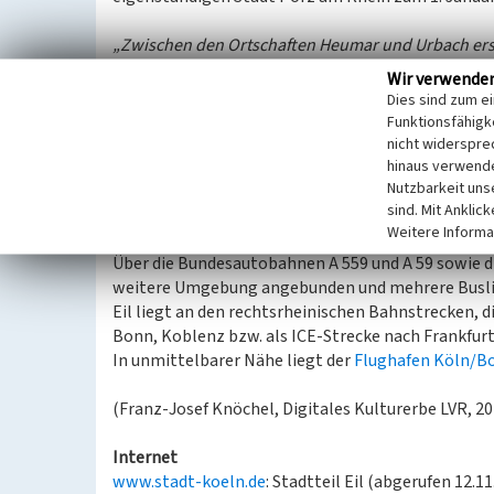
„Zwischen den Ortschaften Heumar und Urbach erstrec
Ursprünglich gehörte der Ort zur Pfarre Urbach, da
Wir verwende
teilweise noch heute erhalten ist.“
(www.stadt-koeln
Dies sind zum e
Am historischen Fernhandelsweg des
Mauspfades
l
Funktionsfähigke
und Schloss Röttgen im Norden des lange Zeit al
nicht widerspre
Wahner Heide
, das auf Eiler Gebiet als Teil der Be
hinaus verwende
Nutzbarkeit uns
übergeht.
sind. Mit Anklic
Weitere Informa
Verkehrsanbindung
Über die Bundesautobahnen A 559 und A 59 sowie die
weitere Umgebung angebunden und mehrere Buslini
Eil liegt an den rechtsrheinischen Bahnstrecken, d
Bonn, Koblenz bzw. als ICE-Strecke nach Frankfur
In unmittelbarer Nähe liegt der
Flughafen Köln/B
(Franz-Josef Knöchel, Digitales Kulturerbe LVR, 2
Internet
www.stadt-koeln.de
: Stadtteil Eil (abgerufen 12.1