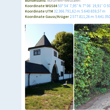
Bundesland:
Nordrhein-Westfalen
Koordinate WGS84
50° 54′ 7,95″ N: 7° 06′ 19,91″ O
5
Koordinate UTM
32.366.791,62 m: 5.640.659,57 m
Koordinate Gauss/Krüger
2.577.811,26 m: 5.641.35