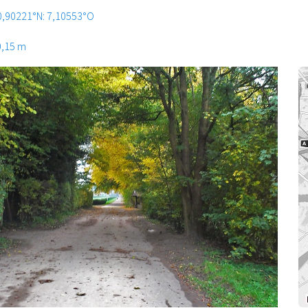
0,90221°N: 7,10553°O
0,15 m