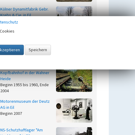
Kölner Dynamitfabrik Gebr.
Krebs & Cie. in Eil
Beginn 1872 bis 1873, Ende
tenschutz
1901
Cookies
Kundendienstzentrale der
Bull Deutschland Lochkarten
GmbH in Eil
Beginn 1976
Militärische Gleisanlage und
Kopfbahnhof in der Wahner
Heide
Beginn 1955 bis 1960, Ende
2004
Motorenmuseum der Deutz
AG in Eil
Beginn 2007
NS-Schutzhaftlager "Am