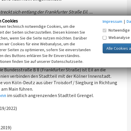
kt sich entlang der Frankfurter Straße Eil. ...
s mit Eil durch einen Prozessionsweg verbunden war, der
n Cookies
Impressum
|
Da
.de, Eil)
inen technisch notwendige Cookies, um die
Notwendige 
iegen die beiden früheren Rittergüter Gut Leidenhausen
it der Seiten sicherzustellen. Diesen können Sie
s Truppenübungsplatz genutzten
Naturschutzgebiets
Webanalyse
chen, wenn Sie die Seite nutzen möchten. Darüber
rgischen Heideterasse in das
n wir Cookies für eine Webanalyse, um die
Naturschutzgebiet Königsforst
erer Seiten zu optimieren, sofern Sie einverstanden
ken des Buttons erklären Sie Ihr Einverständnis.
tionen finden Sie auf unserer Datenschutzseite.
 Bundesstraße B 8 (Frankfurter Straße) ist Eil an die
en verbinden den Stadtteil mit der Kölner Innenstadt.
ie von Köln-Deutz aus über Troisdorf / Siegburg in Richtung
t am Main führen.
onn
im südlich angrenzenden Stadtteil Grengel.
019/2022)
1.2019)