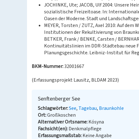
JOCHINKE, Ute; JACOB, Ulf 2004: Unsere Hei
sozialistische Freizeitoase. In: Internation
Oasen der Moderne. Stadt und Landschaftsgest
MEYER, Torsten / ZUTZ, Axel 2010: Auf dem 
Institutionen der Rekultivierung von Braunko
BETKER, Frank / BENKE, Carsten / BERNHARD
Kontinuitätslinien im DDR-Städtebau neue F
Planungsgeschichte. Leibniz-Institut für Re
BKM-Nummer:
32001667
(Erfassungsprojekt Lausitz, BLDAM 2023)
Senftenberger See
Schlagwörter
See
Tagebau
Braunkohle
Ort
Großkoschen
Alternativer Ortsname
Kósyna
Fachsicht(en)
Denkmalpflege
Erfassungsmaßstab
Keine Angabe