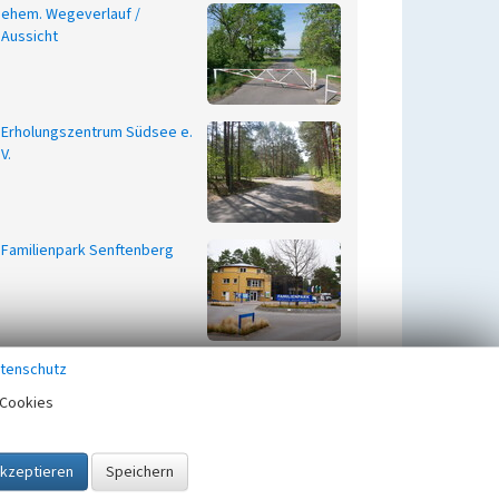
ehem. Wegeverlauf /
Aussicht
Erholungszentrum Südsee e.
V.
Familienpark Senftenberg
Ferienlager des Kraftwerkes
tenschutz
Jänschwalde
Cookies
Hafencamp