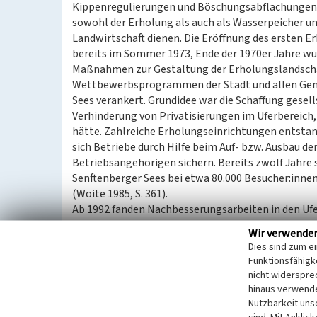
Kippenregulierungen und Böschungsabflachungen w
sowohl der Erholung als auch als Wasserpeicher un
Landwirtschaft dienen. Die Eröffnung des ersten 
bereits im Sommer 1973, Ende der 1970er Jahre wur
Maßnahmen zur Gestaltung der Erholungslandschaf
Wettbewerbsprogrammen der Stadt und allen Ge
Sees verankert. Grundidee war die Schaffung gesel
Verhinderung von Privatisierungen im Uferbereich
hätte. Zahlreiche Erholungseinrichtungen entstan
sich Betriebe durch Hilfe beim Auf- bzw. Ausbau der
Betriebsangehörigen sichern. Bereits zwölf Jahre 
Senftenberger Sees bei etwa 80.000 Besucher:inne
(Woite 1985, S. 361).
Ab 1992 fanden Nachbesserungsarbeiten in den Ufe
1997 wurde anhand von Testsprengungen im Südfel
Wir verwende
Uferabschnitte überprüft und die daraus resultie
Dies sind zum e
aufgenommen. Die letzten Rekultivierungsmaßna
Funktionsfähigke
Im selben Jahr startete offiziell die IBA Fürst-Püc
nicht widerspre
2010 wurden im Rahmen der IBA 30 Einzelprojekte 
hinaus verwende
realisiert. Im direkten Bezug zum Tagebau Niemts
Nutzbarkeit uns