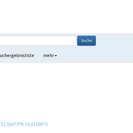
Suche
uchergebnisliste
mehr
51,50473°N: 14,01596°O