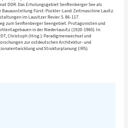
mat DDR. Das Erholungsgebiet Senftenberger See als
ale Bauausstellung Fürst-Pückler-Land: Zeitmaschine Lauitz.
altungen im Lausitzer Revier. S. 86-117.
Weg zum Senftenberger Seengebiet. Protagonisten und
hlentagebauen in der Niederlausitz (1920-1960). In:
T, Christoph (Hrsg.): Paradigmenwechsel und
orschungen zur ostdeutschen Architektur- und
gionalentwicklung und Strukturplanung (IRS).