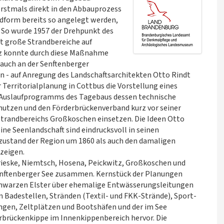
rstmals direkt in den Abbauprozess
ndform bereits so angelegt werden,
. So wurde 1957 der Drehpunkt des
 große Strandbereiche auf
öz konnte durch diese Maßnahme
lauch an der Senftenberger
- auf Anregung des Landschaftsarchitekten Otto Rindt
ür Territorialplanung in Cottbus die Vorstellung eines
 Auslaufprogramms des Tagebaus dessen technische
 nutzen und den Förderbrückenverband kurz vor seiner
 Strandbereichs Großkoschen einsetzen. Die Ideen Otto
ine Seenlandschaft sind eindrucksvoll in seinen
rzustand der Region um 1860 als auch den damaligen
 zeigen.
rieske, Niemtsch, Hosena, Peickwitz, Großkoschen und
ftenberger See zusammen. Kernstück der Planungen
 Schwarzen Elster über ehemalige Entwässerungsleitungen
n Badestellen, Stränden (Textil- und FKK-Strände), Sport-
ngen, Zeltplätzen und Bootshäfen und der im See
erbrückenkippe im Innenkippenbereich hervor. Die