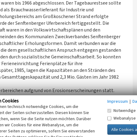
aren bis 1966 abgeschlossen. Der Tagebaurestsee sollte
d als Brauchwasserlieferant für Industrie und
Erholungsbereichs am Großkoschener Strand erfolgte
de der Senftenberger Uferbereich fertiggestellt. Die
t waren in den Volkswirtschaftsplänen und den
meinden des Kommunalen Zweckverbandes Senftenberger
lschaftlicher Erholungsformen. Damit verbunden war die
, die dem gesellschaftlichen Anspruch entgegen gestanden
den durch sozialistische Gemeinschaftsarbeit. So konnten
 Ferieneinrichtung Ferienplätze für ihre
später, 1985, lagen die Kapazitäten an den Stränden des
n Gesamttageskapazität und 2,3 Mio. Gästen im Jahr 1982
rbereichen aufgrund von Erosionserscheinungen statt.
d und im Brückenrandschlauch Niemtsch die Stabilität der
n Cookies
Impressum
|
Da
renden Maßnahmen in den Abschlussbetriebsplan
inen technisch notwendige Cookies, um die
hmen wurden um 2000 abgeschlossen.
Notwendige 
it der Seiten sicherzustellen. Diesen können Sie
kler-Land, die auch als IBA SEE bekannt geworden ist. Bis
Webanalyse
chen, wenn Sie die Seite nutzen möchten. Darüber
zum Struktur- und Landschaftswandel in der Lausitz
n wir Cookies für eine Webanalyse, um die
ch steht u.a. das Projekt SeeStadt Senftenberg. Stadtumbau
erer Seiten zu optimieren, sofern Sie einverstanden