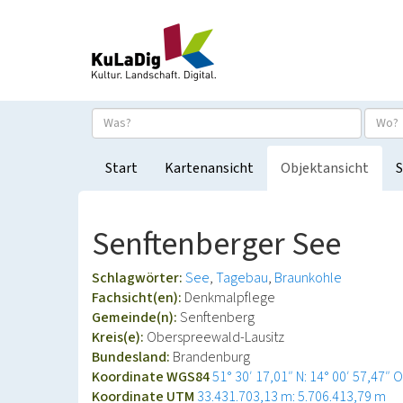
Start
Kartenansicht
Objektansicht
S
Senftenberger See
Schlagwörter:
See
Tagebau
Braunkohle
Fachsicht(en):
Denkmalpflege
Gemeinde(n):
Senftenberg
Kreis(e):
Oberspreewald-Lausitz
Bundesland:
Brandenburg
Koordinate WGS84
51° 30′ 17,01″ N: 14° 00′ 57,47″ O
Koordinate UTM
33.431.703,13 m: 5.706.413,79 m