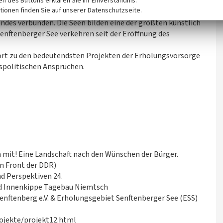
ken des Buttons erklären Sie Ihr Einverständnis.
tionen finden Sie auf unserer Datenschutzseite.
ffbaren Koschener Kanal mit dem Geierswalder See und
ndes verbunden. Die Seen bilden eine der größten künstlich
enftenberger See verkehren seit der Eröffnung des
ört zu den bedeutendsten Projekten der Erholungsvorsorge
spolitischen Ansprüchen.
en mit! Eine Landschaft nach den Wünschen der Bürger.
n Front der DDR)
d Perspektiven 24.
nd Innenkippe Tagebau Niemtsch
ftenberg e.V. & Erholungsgebiet Senftenberger See (ESS)
ojekte/projekt12.html