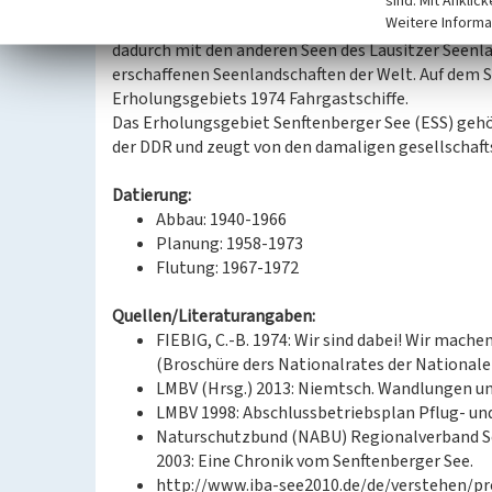
sind. Mit Anklic
am See zur Gestaltung des heutigen Stadthafens.
Weitere Informa
Seit 2013 ist der Senftenberger See über den schi
dadurch mit den anderen Seen des Lausitzer Seenla
erschaffenen Seenlandschaften der Welt. Auf dem S
Erholungsgebiets 1974 Fahrgastschiffe.
Das Erholungsgebiet Senftenberger See (ESS) geh
der DDR und zeugt von den damaligen gesellschaft
Datierung:
Abbau: 1940-1966
Planung: 1958-1973
Flutung: 1967-1972
Quellen/Literaturangaben:
FIEBIG, C.-B. 1974: Wir sind dabei! Wir mach
(Broschüre ders Nationalrates der Nationale
LMBV (Hrsg.) 2013: Niemtsch. Wandlungen un
LMBV 1998: Abschlussbetriebsplan Pflug- u
Naturschutzbund (NABU) Regionalverband Sen
2003: Eine Chronik vom Senftenberger See.
http://www.iba-see2010.de/de/verstehen/pr