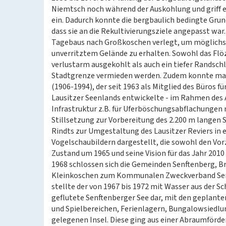
Niemtsch noch während der Auskohlung und griff e
ein. Dadurch konnte die bergbaulich bedingte Gru
dass sie an die Rekultivierungsziele angepasst war
Tagebaus nach Großkoschen verlegt, um möglichst
unverritztem Gelände zu erhalten. Sowohl das Fl
verlustarm ausgekohlt als auch ein tiefer Randsch
Stadtgrenze vermieden werden. Zudem konnte man 
(1906-1994), der seit 1963 als Mitglied des Büros f
Lausitzer Seenlands entwickelte - im Rahmen des
Infrastruktur z.B. für Uferböschungsabflachungen
Stillsetzung zur Vorbereitung des 2.200 m langen
Rindts zur Umgestaltung des Lausitzer Reviers in e
Vogelschaubildern dargestellt, die sowohl den Vo
Zustand um 1965 und seine Vision für das Jahr 2010
1968 schlossen sich die Gemeinden Senftenberg, B
Kleinkoschen zum Kommunalen Zweckverband Sen
stellte der von 1967 bis 1972 mit Wasser aus der
geflutete Senftenberger See dar, mit den geplante
und Spielbereichen, Ferienlagern, Bungalowsiedlu
gelegenen Insel. Diese ging aus einer Abraumförd