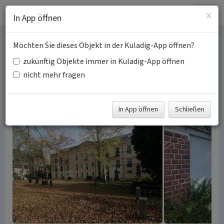
Togg
×
In App öffnen
navig
Möchten Sie dieses Objekt in der Kuladig-App öffnen?
Zeugnisse der Frechener
zukünftig Objekte immer in Kuladig-App öffnen
Steinzeugindustrie
nicht mehr fragen
Schlagwörter:
Frechener Steinzeug
Fabrik (Baukomplex)
Fachsicht(en):
Kulturlandschaftspflege
In App öffnen
Schließen