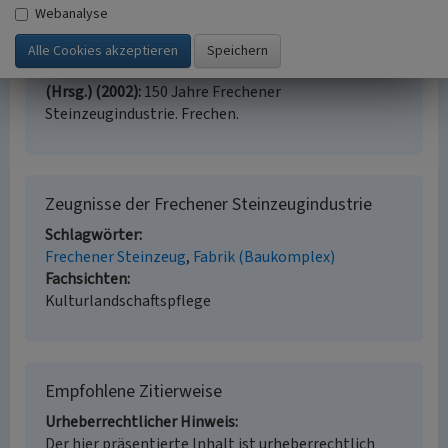
Ostermann, Theodor / Stadtarchiv Frechen (Hrsg.)
Webanalyse
(1967)
Chronik der Stadt Frechen. Frechen.
Plück, Christian; Mayerhofer, Bernd; Madsack,
Werner; Schumacher, Reinhard / Stadtarchiv Frechen
(Hrsg.) (2002)
150 Jahre Frechener
Steinzeugindustrie. Frechen.
Zeugnisse der Frechener Steinzeugindustrie
Schlagwörter
Frechener Steinzeug
Fabrik (Baukomplex)
Fachsichten
Kulturlandschaftspflege
Empfohlene Zitierweise
Urheberrechtlicher Hinweis
Der hier präsentierte Inhalt ist urheberrechtlich