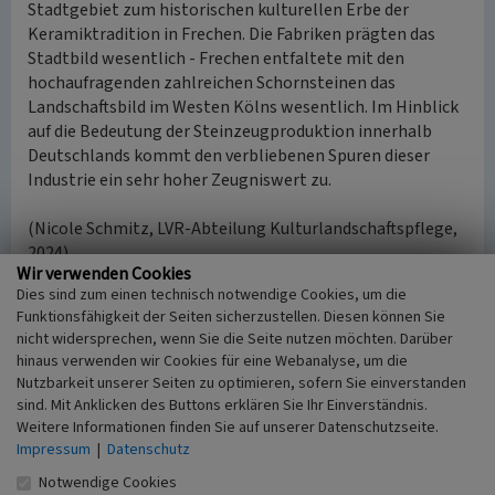
Stadtgebiet zum historischen kulturellen Erbe der
Keramiktradition in Frechen. Die Fabriken prägten das
Stadtbild wesentlich - Frechen entfaltete mit den
hochaufragenden zahlreichen Schornsteinen das
Landschaftsbild im Westen Kölns wesentlich. Im Hinblick
auf die Bedeutung der Steinzeugproduktion innerhalb
Deutschlands kommt den verbliebenen Spuren dieser
Industrie ein sehr hoher Zeugniswert zu.
(Nicole Schmitz, LVR-Abteilung Kulturlandschaftspflege,
2024)
Wir verwenden Cookies
Dies sind zum einen technisch notwendige Cookies, um die
Funktionsfähigkeit der Seiten sicherzustellen. Diesen können Sie
Literatur
nicht widersprechen, wenn Sie die Seite nutzen möchten. Darüber
Kiegelmann, Franz J. (2003)
Sozial- und
hinaus verwenden wir Cookies für eine Webanalyse, um die
Wirtschaftsgeschichte Frechens im 19. Jahrhundert.
Nutzbarkeit unserer Seiten zu optimieren, sofern Sie einverstanden
Die Entwicklung von einer Landgemeinde zu einer
sind. Mit Anklicken des Buttons erklären Sie Ihr Einverständnis.
Industriegemeinde. (Ortstermine. Historische Funde
Weitere Informationen finden Sie auf unserer Datenschutzseite.
Impressum
|
Datenschutz
und Befunde aus der deutschen Provinz, Band 14.)
Siegburg.
Notwendige Cookies