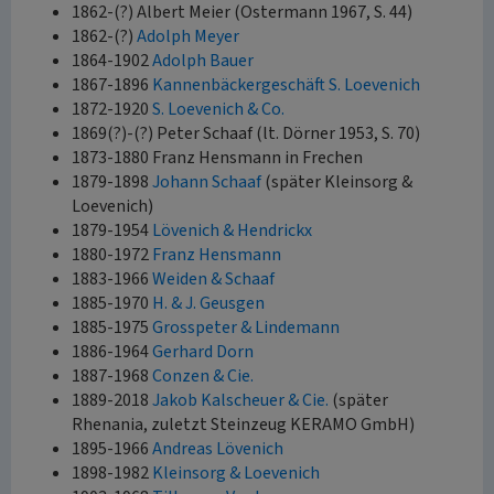
1862-(?) Albert Meier (Ostermann 1967, S. 44)
1862-(?)
Adolph Meyer
1864-1902
Adolph Bauer
1867-1896
Kannenbäckergeschäft S. Loevenich
1872-1920
S. Loevenich & Co.
1869(?)-(?) Peter Schaaf (lt. Dörner 1953, S. 70)
1873-1880 Franz Hensmann in Frechen
1879-1898
Johann Schaaf
(später Kleinsorg &
Loevenich)
1879-1954
Lövenich & Hendrickx
1880-1972
Franz Hensmann
1883-1966
Weiden & Schaaf
1885-1970
H. & J. Geusgen
1885-1975
Grosspeter & Lindemann
1886-1964
Gerhard Dorn
1887-1968
Conzen & Cie.
1889-2018
Jakob Kalscheuer & Cie.
(später
Rhenania, zuletzt Steinzeug KERAMO GmbH)
1895-1966
Andreas Lövenich
1898-1982
Kleinsorg & Loevenich