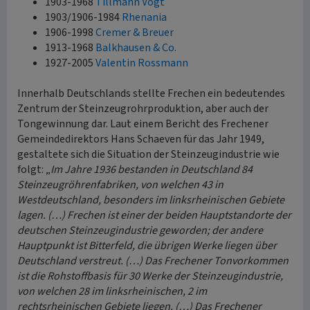
1903-1968
Tillmann Vogt
1903/1906-1984
Rhenania
1906-1998
Cremer & Breuer
1913-1968
Balkhausen & Co.
1927-2005
Valentin Rossmann
Innerhalb Deutschlands stellte Frechen ein bedeutendes
Zentrum der Steinzeugrohrproduktion, aber auch der
Tongewinnung dar. Laut einem Bericht des Frechener
Gemeindedirektors Hans Schaeven für das Jahr 1949,
gestaltete sich die Situation der Steinzeugindustrie wie
folgt: „
Im Jahre 1936 bestanden in Deutschland 84
Steinzeugröhrenfabriken, von welchen 43 in
Westdeutschland, besonders im linksrheinischen Gebiete
lagen. (…) Frechen ist einer der beiden Hauptstandorte der
deutschen Steinzeugindustrie geworden; der andere
Hauptpunkt ist Bitterfeld, die übrigen Werke liegen über
Deutschland verstreut. (…) Das Frechener Tonvorkommen
ist die Rohstoffbasis für 30 Werke der Steinzeugindustrie,
von welchen 28 im linksrheinischen, 2 im
rechtsrheinischen Gebiete liegen. (…) Das Frechener