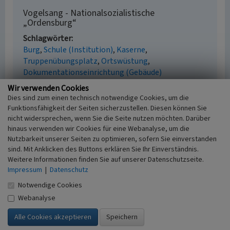
Vogelsang - Nationalsozialistische
„Ordensburg“
Schlagwörter
Burg
Schule (Institution)
Kaserne
Truppenübungsplatz
Ortswüstung
Dokumentationseinrichtung (Gebäude)
Fachsichten
Wir verwenden Cookies
Kulturlandschaftspflege, Landeskunde
Dies sind zum einen technisch notwendige Cookies, um die
Funktionsfähigkeit der Seiten sicherzustellen. Diesen können Sie
nicht widersprechen, wenn Sie die Seite nutzen möchten. Darüber
hinaus verwenden wir Cookies für eine Webanalyse, um die
Nutzbarkeit unserer Seiten zu optimieren, sofern Sie einverstanden
Empfohlene Zitierweise
sind. Mit Anklicken des Buttons erklären Sie Ihr Einverständnis.
Urheberrechtlicher Hinweis
Weitere Informationen finden Sie auf unserer Datenschutzseite.
Der hier präsentierte Inhalt ist urheberrechtlich
Impressum
|
Datenschutz
geschützt. Die angezeigten Medien unterliegen
Notwendige Cookies
möglicherweise zusätzlichen urheberrechtlichen
Webanalyse
Bedingungen, die an diesen ausgewiesen sind.
Empfohlene Zitierweise
„Vogelsang - Nationalsozialistische „Ordensburg“”.