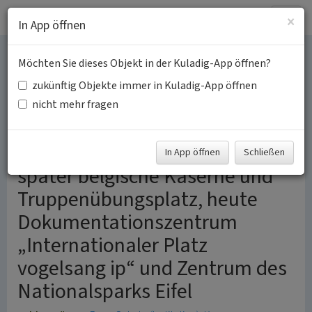
Togg
×
In App öffnen
navig
Möchten Sie dieses Objekt in der Kuladig-App öffnen?
Vogelsang -
zukünftig Objekte immer in Kuladig-App öffnen
Nationalsozialistische
nicht mehr fragen
„Ordensburg“
In App öffnen
Schließen
später belgische Kaserne und
Truppenübungsplatz, heute
Dokumentationszentrum
„Internationaler Platz
vogelsang ip“ und Zentrum des
Nationalsparks Eifel