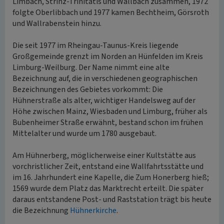
Limbach, Strinz-Trinitatis und Wallbach zusammen, 1972
folgte Oberlibbach und 1977 kamen Bechtheim, Görsroth
und Wallrabenstein hinzu.
Die seit 1977 im Rheingau-Taunus-Kreis liegende
Großgemeinde grenzt im Norden an Hünfelden im Kreis
Limburg-Weilburg. Der Name nimmt eine alte
Bezeichnung auf, die in verschiedenen geographischen
Bezeichnungen des Gebietes vorkommt: Die
Hühnerstraße als alter, wichtiger Handelsweg auf der
Höhe zwischen Mainz, Wiesbaden und Limburg, früher als
Bubenheimer Straße erwähnt, bestand schon im frühen
Mittelalter und wurde um 1780 ausgebaut.
Am Hühnerberg, möglicherweise einer Kultstätte aus
vorchristlicher Zeit, entstand eine Wallfahrtsstätte und
im 16. Jahrhundert eine Kapelle, die Zum Honerberg hieß;
1569 wurde dem Platz das Marktrecht erteilt. Die später
daraus entstandene Post- und Raststation trägt bis heute
die Bezeichnung
Hühnerkirche
.