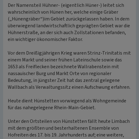
Der Namensteil Hühner- (eigentlich Hüner-) leitet sich
wahrscheinlich von Hünen her, welche einige Gräber
(„Hünengräber“)im Gebiet zurückgelassen haben. In dem
überwiegend landwirtschaftlich geprägten Gebiet war die
Hühnerstraße, an der sich auch Zollstationen befanden,
ein wichtiger ökonomischer Faktor.
Vor dem Dreißigjährigen Krieg waren Strinz-Trinitatis mit
einem Markt und seiner frühen Lateinschule sowie das
1653 als Freiflecken bezeichnete Wallrabenstein mit
nassauischer Burg und Markt Orte von regionaler
Bedeutung, in jüngster Zeit hat das zentral gelegene
Wallbach als Verwaltungssitz einen Aufschwung erfahren.
Heute dient Hünstetten vorwiegend als Wohngemeinde
für das nahegelegene Rhein-Main-Gebiet.
Unter den Ortsteilen von Hünstetten fällt heute Limbach
mit dem größten und besterhaltenen Ensemble von
Hofreiten des 17. bis 19. Jahrhunderts auf; eine weitere,