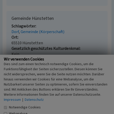
Gemeinde Hünstetten
Schlagwörter
Dorf
Gemeinde (Körperschaft)
Ort
65510 Hünstetten
Gesetzlich geschütztes Kulturdenkmal
Kein
Wir verwenden Cookies
Fachsicht(en)
Dies sind zum einen technisch notwendige Cookies, um die
Kulturlandschaftspflege, Archäologie,
Funktionsfähigkeit der Seiten sicherzustellen. Diesen können Sie
Denkmalpflege
nicht widersprechen, wenn Sie die Seite nutzen möchten. Darüber
Erfassungsmaßstab
hinaus verwenden wir Cookies für eine Webanalyse, um die
i.d.R. 1:5.000 (größer als 1:20.000)
Nutzbarkeit unserer Seiten zu optimieren, sofern Sie einverstanden
Erfassungsmethode
sind. Mit Anklicken des Buttons erklären Sie Ihr Einverständnis.
Auswertung historischer Karten,
Weitere Informationen finden Sie auf unserer Datenschutzseite.
Literaturauswertung, Geländebegehung/-
Impressum
|
Datenschutz
kartierung
Notwendige Cookies
Historischer Zeitraum
Webanalyse