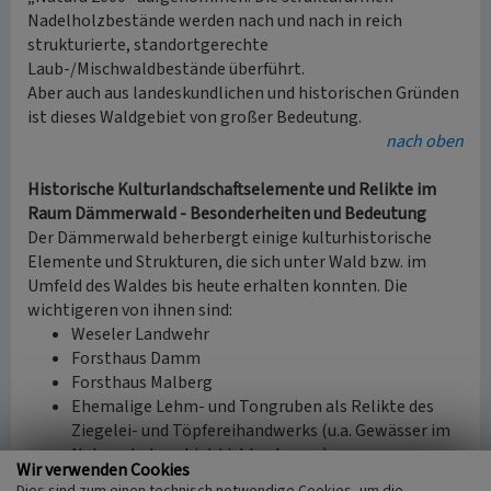
Nadelholzbestände werden nach und nach in reich
strukturierte, standortgerechte
Laub-/Mischwaldbestände überführt.
Aber auch aus landeskundlichen und historischen Gründen
ist dieses Waldgebiet von großer Bedeutung.
nach oben
Historische Kulturlandschaftselemente und Relikte im
Raum Dämmerwald - Besonderheiten und Bedeutung
Der Dämmerwald beherbergt einige kulturhistorische
Elemente und Strukturen, die sich unter Wald bzw. im
Umfeld des Waldes bis heute erhalten konnten. Die
wichtigeren von ihnen sind:
Weseler Landwehr
Forsthaus Damm
Forsthaus Malberg
Ehemalige Lehm- und Tongruben als Relikte des
Ziegelei- und Töpfereihandwerks (u.a. Gewässer im
Naturschutzgebiet Lichtenhagen)
Wir verwenden Cookies
Ehemalige Kies- und Sandgruben
Dies sind zum einen technisch notwendige Cookies, um die