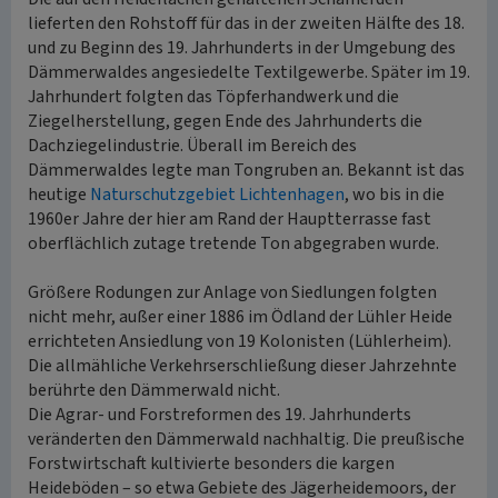
lieferten den Rohstoff für das in der zweiten Hälfte des 18.
und zu Beginn des 19. Jahrhunderts in der Umgebung des
Dämmerwaldes angesiedelte Textilgewerbe. Später im 19.
Jahrhundert folgten das Töpferhandwerk und die
Ziegelherstellung, gegen Ende des Jahrhunderts die
Dachziegelindustrie. Überall im Bereich des
Dämmerwaldes legte man Tongruben an. Bekannt ist das
heutige
Naturschutzgebiet Lichtenhagen
, wo bis in die
1960er Jahre der hier am Rand der Hauptterrasse fast
oberflächlich zutage tretende Ton abgegraben wurde.
Größere Rodungen zur Anlage von Siedlungen folgten
nicht mehr, außer einer 1886 im Ödland der Lühler Heide
errichteten Ansiedlung von 19 Kolonisten (Lühlerheim).
Die allmähliche Verkehrserschließung dieser Jahrzehnte
berührte den Dämmerwald nicht.
Die Agrar- und Forstreformen des 19. Jahrhunderts
veränderten den Dämmerwald nachhaltig. Die preußische
Forstwirtschaft kultivierte besonders die kargen
Heideböden – so etwa Gebiete des Jägerheidemoors, der