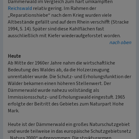
Dämmerwald im Vergleich zum hart umkämpften
Reichswald
relativ gering. Im Rahmen der
„Reparationshiebe“ nach dem Krieg wurden viele
Altbestände gefällt und auf dem Rhein verschifft (Stracke
1994, S. 14). Später sind diese Kahlflächen fast
ausschließlich mit Kiefer wiederaufgeforstet worden.
nach oben
Heute
Ab Mitte der 1960er Jahre nahm die wirtschaftliche
Bedeutung des Waldes ab, da die Holzerzeugung
unrentabler wurde. Die Schutz- und Erholungsfunktion der
Wälder bekamen einen höheren Stellenwert. Der
Dämmerwald wurde nahezu vollständig als
Immissionsschutz- und Erholungswald eingestuft. 1965
erfolgte der Beitritt des Gebietes zum Naturpart Hohe
Mark.
Heute ist der Dämmerwald ein großes Naturschutzgebiet
und wurde teilweise in das europäische Schutzgebietsnetz
„Natura 2000“ aufgenommen. Die strukturarmen