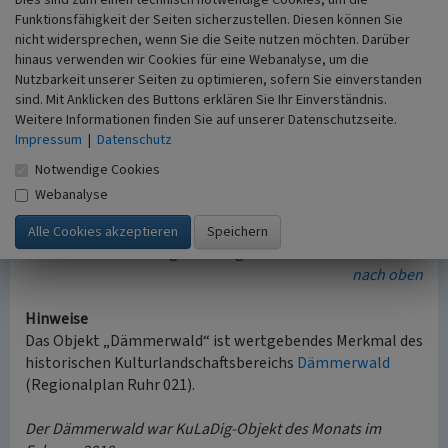
„Jakobsbrunnen“ – eine alte Viehtränke im Zentrum
Funktionsfähigkeit der Seiten sicherzustellen. Diesen können Sie
des Dämmerwaldes
nicht widersprechen, wenn Sie die Seite nutzen möchten. Darüber
Umwallungen zum Schutz der Kulturen vor Vieh-
hinaus verwenden wir Cookies für eine Webanalyse, um die
und Wildverbiss
Nutzbarkeit unserer Seiten zu optimieren, sofern Sie einverstanden
Kiefernbestände (Relikte der Grubenholzwirtschaft)
sind. Mit Anklicken des Buttons erklären Sie Ihr Einverständnis.
Weitere Informationen finden Sie auf unserer Datenschutzseite.
Ehemalige Schneitelbäume (Relikte der
Impressum
|
Datenschutz
Futterwirtschaft)
Hutebäume (Naturdenkmale Rotbuchen) als
Notwendige Cookies
dynamische Kulturlandschaftsrelikte
Webanalyse
Findling „Teufelstein“
Inselhaftes Vorkommen des Rotwildes als Relikt der
historischen Jagdnutzung.
nach oben
Hinweise
Das Objekt „Dämmerwald“ ist wertgebendes Merkmal des
historischen Kulturlandschaftsbereichs
Dämmerwald
(Regionalplan Ruhr 021).
Der Dämmerwald war KuLaDig-Objekt des Monats im