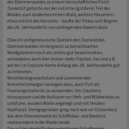
des Dämmerwaldes zu einem herrschaftlichen Forst.
Zunächst gehörte nur der östliche (größere) Teil des
Waldes zum landesherrlichen Wald, weitere Parzellen –
etwa östlich des Kerslohs – kaufte der Fiskus seit Beginn
des 20. Jahrhunderts von umliegenden Bauern dazu.
Obwohl zeitgenössische Quellen den Zustand des
Dämmerwaldes im Vergleich zu benachbarten
Waldgebieten noch als relativ gut bezeichneten,
verheideten auch hier immer mehr Flächen. Sie sind z.B.
auf der Le Coq’sche Karte Anfang des 19. Jahrhunderts gut
zu erkennen.
Bevölkerungswachstum und zunehmender
Brennholzmangel zwangen dazu, auch Torf als
Feuerungsmaterial zu verwenden. Um Zaunholz
einzusparen und die Kulturen vor Vieh- und Wildverbiss zu
schützen, wurden Wälle angelegt und mit Hecken
bepflanzt. Demgegenüber ging nach wie vor Eichenholz
aus dem Dämmerwald als Schiffsbau- und Bauholz
insbesondere in die Niederlande.
Die auf den Heideflächen gehaltenen Schafherden