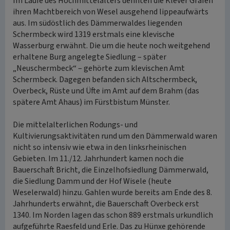
Im Laufe des Hochmittelalters dehnten die Klever Grafen
ihren Machtbereich von Wesel ausgehend lippeaufwärts
aus. Im südöstlich des Dämmerwaldes liegenden
Schermbeck wird 1319 erstmals eine klevische
Wasserburg erwähnt. Die um die heute noch weitgehend
erhaltene Burg angelegte Siedlung – später
„Neuschermbeck“ – gehörte zum klevischen Amt
Schermbeck. Dagegen befanden sich Altschermbeck,
Overbeck, Rüste und Üfte im Amt auf dem Brahm (das
spätere Amt Ahaus) im Fürstbistum Münster.
Die mittelalterlichen Rodungs- und
Kultivierungsaktivitäten rund um den Dämmerwald waren
nicht so intensiv wie etwa in den linksrheinischen
Gebieten. Im 11./12. Jahrhundert kamen noch die
Bauerschaft Bricht, die Einzelhofsiedlung Dämmerwald,
die Siedlung Damm und der Hof Wisele (heute
Weselerwald) hinzu. Gahlen wurde bereits am Ende des 8.
Jahrhunderts erwähnt, die Bauerschaft Overbeck erst
1340. Im Norden lagen das schon 889 erstmals urkundlich
aufgeführte Raesfeld und Erle. Das zu Hünxe gehörende