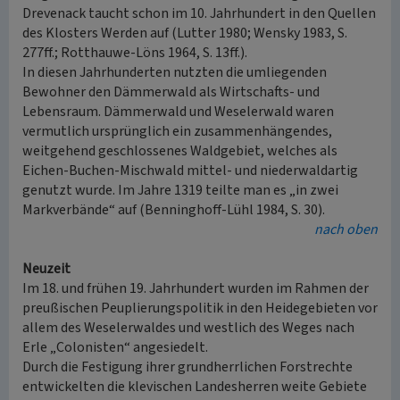
Drevenack taucht schon im 10. Jahrhundert in den Quellen
des Klosters Werden auf (Lutter 1980; Wensky 1983, S.
277ff.; Rotthauwe-Löns 1964, S. 13ff.).
In diesen Jahrhunderten nutzten die umliegenden
Bewohner den Dämmerwald als Wirtschafts- und
Lebensraum. Dämmerwald und Weselerwald waren
vermutlich ursprünglich ein zusammenhängendes,
weitgehend geschlossenes Waldgebiet, welches als
Eichen-Buchen-Mischwald mittel- und niederwaldartig
genutzt wurde. Im Jahre 1319 teilte man es „in zwei
Markverbände“ auf (Benninghoff-Lühl 1984, S. 30).
nach oben
Neuzeit
Im 18. und frühen 19. Jahrhundert wurden im Rahmen der
preußischen Peuplierungspolitik in den Heidegebieten vor
allem des Weselerwaldes und westlich des Weges nach
Erle „Colonisten“ angesiedelt.
Durch die Festigung ihrer grundherrlichen Forstrechte
entwickelten die klevischen Landesherren weite Gebiete