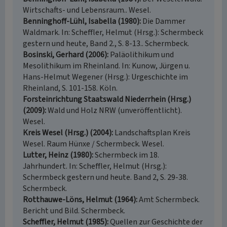
Wirtschafts- und Lebensraum.. Wesel.
Benninghoff-Lühl, Isabella (1980)
Die Dammer
Waldmark. In: Scheffler, Helmut (Hrsg.): Schermbeck
gestern und heute, Band 2., S. 8-13.. Schermbeck.
Bosinski, Gerhard (2006)
Paläolithikum und
Mesolithikum im Rheinland. In: Kunow, Jürgen u.
Hans-Helmut Wegener (Hrsg.): Urgeschichte im
Rheinland, S. 101-158. Köln.
Forsteinrichtung Staatswald Niederrhein (Hrsg.)
(2009)
Wald und Holz NRW (unveröffentlicht).
Wesel.
Kreis Wesel (Hrsg.) (2004)
Landschaftsplan Kreis
Wesel. Raum Hünxe / Schermbeck. Wesel.
Lutter, Heinz (1980)
Schermbeck im 18.
Jahrhundert. In: Scheffler, Helmut (Hrsg.):
Schermbeck gestern und heute. Band 2, S. 29-38.
Schermbeck.
Rotthauwe-Löns, Helmut (1964)
Amt Schermbeck.
Bericht und Bild. Schermbeck.
Scheffler, Helmut (1985)
Quellen zur Geschichte der