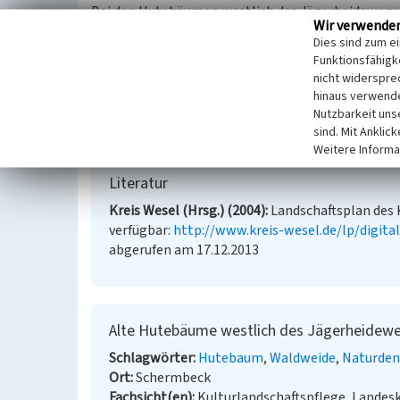
Bei den Hutebäumen westlich des Jägerheideweges
Wir verwende
Jahre alte Rotbuchen, die aufgrund ihrer krummwü
Dies sind zum e
früheren Waldweidenutzung anzusehen sind. Die Bä
Funktionsfähigke
Meter nordwestlich des Forsthauses Damm. Sie si
nicht widerspre
Stammumfang von 111 bis 429 Zentimeter.
hinaus verwende
Nutzbarkeit uns
(Bernward Selter, Münster, 2013)
sind. Mit Anklic
Weitere Informa
Literatur
Kreis Wesel (Hrsg.) (2004)
Landschaftsplan des 
verfügbar:
http://www.kreis-wesel.de/lp/digit
abgerufen am 17.12.2013
Alte Hutebäume westlich des Jägerheide
Schlagwörter
Hutebaum
Waldweide
Naturde
Ort
Schermbeck
Fachsicht(en)
Kulturlandschaftspflege, Landes