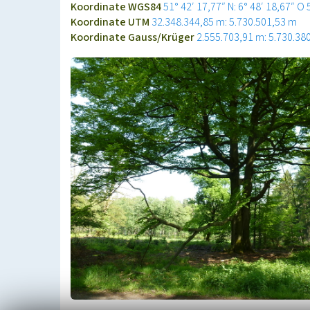
Koordinate WGS84
51° 42′ 17,77″ N: 6° 48′ 18,67″ O
Koordinate UTM
32.348.344,85 m: 5.730.501,53 m
Koordinate Gauss/Krüger
2.555.703,91 m: 5.730.38