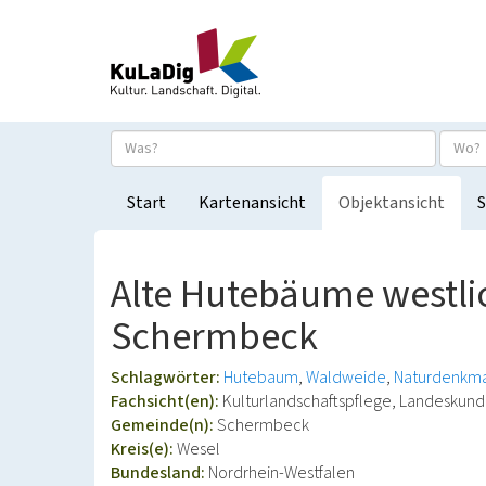
Start
Kartenansicht
Objektansicht
S
Alte Hutebäume westl
Schermbeck
Schlagwörter:
Hutebaum
Waldweide
Naturdenkm
Fachsicht(en):
Kulturlandschaftspflege, Landeskun
Gemeinde(n):
Schermbeck
Kreis(e):
Wesel
Bundesland:
Nordrhein-Westfalen