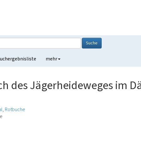
Suche
uchergebnisliste
mehr
ich des Jägerheideweges im 
al
Rotbuche
de