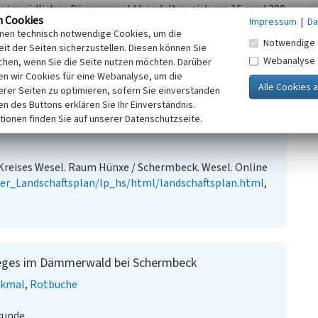
 im südlichen Dämmerwald handelt es sich um 16 rund 200
n Cookies
Impressum
|
Da
chsigen Formen und weiten Kronen als Relikte einer
inen technisch notwendige Cookies, um die
ume stehen in der heutigen Forstabteilung 306 B, rund 300
Notwendige 
it der Seiten sicherzustellen. Diesen können Sie
nd zwischen 17 und 33 Meter hoch und messen einen
Webanalyse
chen, wenn Sie die Seite nutzen möchten. Darüber
n wir Cookies für eine Webanalyse, um die
erer Seiten zu optimieren, sofern Sie einverstanden
ken des Buttons erklären Sie Ihr Einverständnis.
tionen finden Sie auf unserer Datenschutzseite.
Kreises Wesel. Raum Hünxe / Schermbeck. Wesel. Online
aler_Landschaftsplan/lp_hs/html/landschaftsplan.html
,
weges im Dämmerwald bei Schermbeck
nkmal
Rotbuche
kunde