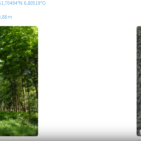
51,70494°N: 6,80519°O
0,88 m