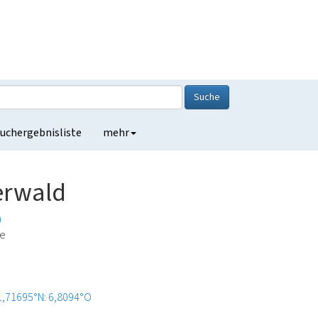
Suche
uchergebnisliste
mehr
erwald
)
de
1,71695°N: 6,8094°O