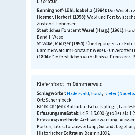
Literatur
Benninghoff-Lühl, Isabella (1984)
Der Weselerw
Hesmer, Herbert (1958)
Wald und Forstwirtscha
Zustand. Hannover.
Staatliches Forstamt Wesel (Hrsg.) (1961)
Fors
Band 1. Wesel.
Stracke, Rüdiger (1994)
Überlegungen zur Exten
Dämmerwald im Forstamt Wesel. (Unveröffentli
(1894)
Die forstlichen Verhältnisse Preussens. B
Kiefernforst im Dämmerwald
Schlagwörter
Nadelwald
Forst
Kiefer (Nadel
Ort
Schermbeck
Fachsicht(en)
Kulturlandschaftspflege, Landes
Erfassungsmaßstab
i.d.R. 1:5.000 (größer als 1:
Erfassungsmethode
Archivauswertung, Auswert
Karten, Literaturauswertung, Geländebegehun
Historischer Zeitraum
Beginn 1892