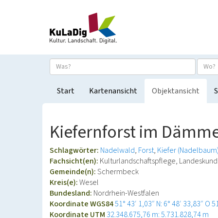
Start
Kartenansicht
Objektansicht
S
Kiefernforst im Dämm
Schlagwörter:
Nadelwald
Forst
Kiefer (Nadelbaum
Fachsicht(en):
Kulturlandschaftspflege, Landeskun
Gemeinde(n):
Schermbeck
Kreis(e):
Wesel
Bundesland:
Nordrhein-Westfalen
Koordinate WGS84
51° 43′ 1,03″ N: 6° 48′ 33,83″ O
5
Koordinate UTM
32.348.675,76 m: 5.731.828,74 m