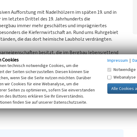
iven Aufforstung mit Nadelhölzern im späten 19. und in
r im letzten Drittel des 19. Jahrhunderts die
rbergbau immer mehr geschältes und imprägniertes
besonders die Kiefernwirtschaft an. Rund ums Ruhrgebiet
beständen, die das dort heimische Laubholz verdrängten.
warneigenschaften besitzt, die im Bergbau lebensrettend
ehrere Stunden, bevor sie unter Last zusammenbrechen.
n Cookies
Impressum
|
Da
inen technisch notwendige Cookies, um die
chnellwüchsiger und anspruchsloser Baum ist, dessen Holz
Notwendige 
it der Seiten sicherzustellen. Diesen können Sie
60 Jahre) als Grubenholz vermarkten konnte. Das Holz wurde
Webanalyse
chen, wenn Sie die Seite nutzen möchten. Darüber
zur Lippe oder dem nächstgelegenen Bahnhof (1874 wurde
n wir Cookies für eine Webanalyse, um die
erer Seiten zu optimieren, sofern Sie einverstanden
ken des Buttons erklären Sie Ihr Einverständnis.
stände im Dämmerwald wurden zur Produktion von
tionen finden Sie auf unserer Datenschutzseite.