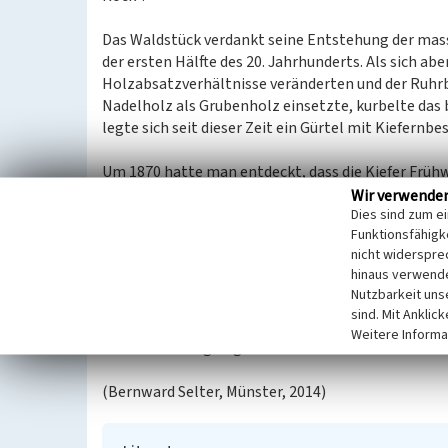
Das Waldstück verdankt seine Entstehung der mass
der ersten Hälfte des 20. Jahrhunderts. Als sich abe
Holzabsatzverhältnisse veränderten und der Ruh
Nadelholz als Grubenholz einsetzte, kurbelte das 
legte sich seit dieser Zeit ein Gürtel mit Kiefern
Um 1870 hatte man entdeckt, dass die Kiefer Früh
sein können. Denn Kiefernbalken knacken schon m
Wir verwende
Dies sind zum e
Ein weiterer Vorteil der Kiefer ist, dass sie ein s
Funktionsfähigke
man daher schon nach relativ kurzer Zeit (30 bis 
nicht widerspre
mittels Pferden und Ochsen vom Dämmerwald bis 
hinaus verwende
die Strecke Wesel-Haltern eröffnet) transportiert.
Nutzbarkeit uns
sind. Mit Anklic
Viele der heute noch vorhandenen Kiefernreinbe
Weitere Informa
Grubenholz angelegt.
(Bernward Selter, Münster, 2014)