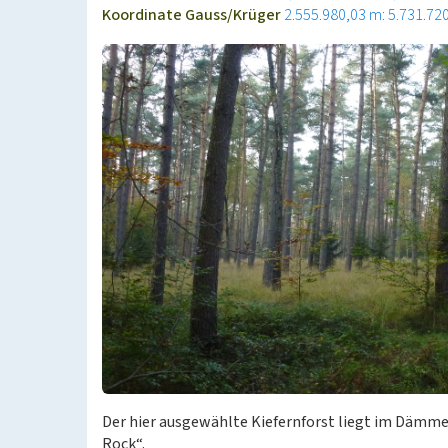
Koordinate Gauss/Krüger
2.555.980,03 m: 5.731.72
Der hier ausgewählte Kiefernforst liegt im Dämm
Rock“.