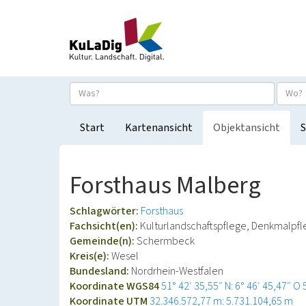
Start
Kartenansicht
Objektansicht
S
Forsthaus Malberg
Schlagwörter:
Forsthaus
Fachsicht(en):
Kulturlandschaftspflege, Denkmalpf
Gemeinde(n):
Schermbeck
Kreis(e):
Wesel
Bundesland:
Nordrhein-Westfalen
Koordinate WGS84
51° 42′ 35,55″ N: 6° 46′ 45,47″ O
Koordinate UTM
32.346.572,77 m: 5.731.104,65 m