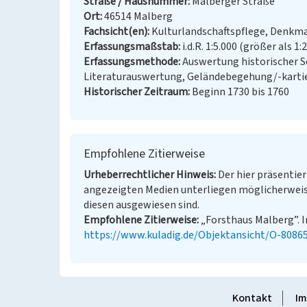
Straße / Hausnummer
Malberger Straße
Ort
46514 Malberg
Fachsicht(en)
Kulturlandschaftspflege, Denkm
Erfassungsmaßstab
i.d.R. 1:5.000 (größer als 1:
Erfassungsmethode
Auswertung historischer S
Literaturauswertung, Geländebegehung/-karti
Historischer Zeitraum
Beginn 1730 bis 1760
Empfohlene Zitierweise
Urheberrechtlicher Hinweis
Der hier präsentier
angezeigten Medien unterliegen möglicherweis
diesen ausgewiesen sind.
Empfohlene Zitierweise
„Forsthaus Malberg”. In
https://www.kuladig.de/Objektansicht/O-8086
Kontakt
Im