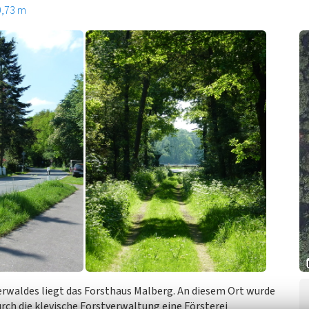
0,73 m
waldes liegt das Forsthaus Malberg. An diesem Ort wurde
urch die klevische Forstverwaltung eine Försterei