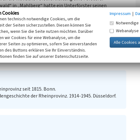
wald“ in „Mahlberg“ hatte ein Unterförster seinen
n Cookies
Impressum
|
Da
inen technisch notwendige Cookies, um die
Notwendige 
it der Seiten sicherzustellen. Diesen können Sie
chen Oberförsterei Hiesfeld, dann zur Staatlichen
Webanalyse
chen, wenn Sie die Seite nutzen möchten. Darüber
n wir Cookies für eine Webanalyse, um die
. Es beherbergt keine forstliche Einrichtung mehr und
erer Seiten zu optimieren, sofern Sie einverstanden
ken des Buttons erklären Sie Ihr Einverständnis.
tionen finden Sie auf unserer Datenschutzseite.
inprovinz seit 1815. Bonn.
engeschichte der Rheinprovinz. 1914-1945. Düsseldorf.