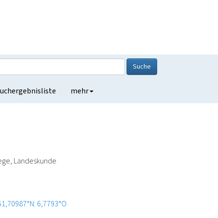
Suche
uchergebnisliste
mehr
lege, Landeskunde
51,70987°N: 6,7793°O