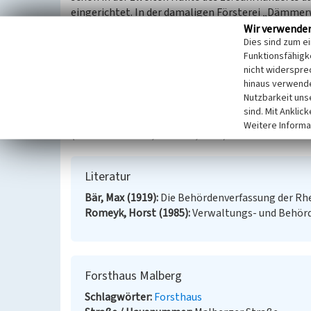
eingerichtet. In der damaligen Försterei „Dämmer
Dienstsitz.
Wir verwende
Dies sind zum e
Funktionsfähigke
Später gehörte die Försterei zur Königlich Preußis
nicht widerspre
Oberförsterei Wesel.
hinaus verwende
Das jetzige Hauptgebäude wurde um 1900 errichtet
Nutzbarkeit uns
befindet sich in Privatbesitz.
sind. Mit Anklic
Weitere Informa
(Bernward Selter, Münster, 2013)
Literatur
Bär, Max (1919)
Die Behördenverfassung der Rhe
Romeyk, Horst (1985)
Verwaltungs- und Behörd
Forsthaus Malberg
Schlagwörter
Forsthaus