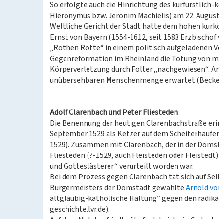
So erfolgte auch die Hinrichtung des kurfürstlic
Hieronymus bzw. Jeronim Machielis) am 22. August
Weltliche Gericht der Stadt hatte dem hohen kur
Ernst von Bayern (1554-1612, seit 1583 Erzbischof
„Rothen Rotte“ in einem politisch aufgeladenen V
Gegenreformation im Rheinland die Tötung von mi
Körperverletzung durch Folter „nachgewiesen“. Am
unübersehbaren Menschenmenge erwartet (Becker
Adolf Clarenbach und Peter Fliesteden
Die Benennung der heutigen Clarenbachstraße erin
September 1529 als Ketzer auf dem Scheiterhauf
1529). Zusammen mit Clarenbach, der in der Domst
Fliesteden (?-1529, auch Fleisteden oder Fleistedt)
und Gotteslästerer“ verurteilt worden war.
Bei dem Prozess gegen Clarenbach tat sich auf Seit
Bürgermeisters der Domstadt gewählte
Arnold vo
altgläubig-katholische Haltung“ gegen den radika
geschichte.lvr.de).