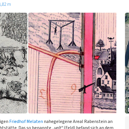
8,82 m
tigen
Friedhof Melaten
nahegelegene Areal Rabenstein an
chtstätte. Das so benannte
„velt“
(Feld) befand sich an dem