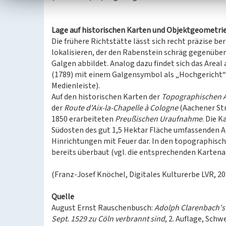
Lage auf historischen Karten und Objektgeometri
Die frühere Richtstätte lässt sich recht präzise be
lokalisieren, der den Rabenstein schräg gegenübe
Galgen abbildet. Analog dazu findet sich das Are
(1789) mit einem Galgensymbol als „Hochgericht“ e
Medienleiste).
Auf den historischen Karten der
Topographischen 
der
Route d'Aix-la-Chapelle à Cologne
(Aachener Str
1850 erarbeiteten
Preußischen Uraufnahme
. Die K
Südosten des gut 1,5 Hektar Fläche umfassenden A
Hinrichtungen mit Feuer dar. In den topographisc
bereits überbaut (vgl. die entsprechenden Kartena
(Franz-Josef Knöchel, Digitales Kulturerbe LVR, 2
Quelle
August Ernst Rauschenbusch:
Adolph Clarenbach's 
Sept. 1529 zu Cöln verbrannt sind
, 2. Auflage, Sch