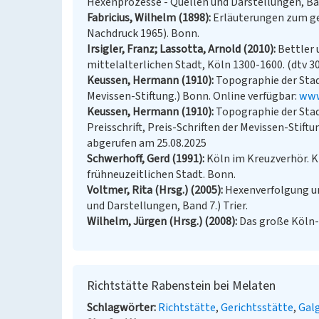
Hexenprozesse - Quellen und Darstellungen, Band 
Fabricius, Wilhelm (1898)
Erläuterungen zum ges
Nachdruck 1965). Bonn.
Irsigler, Franz; Lassotta, Arnold (2010)
Bettler 
mittelalterlichen Stadt, Köln 1300-1600. (dtv 30
Keussen, Hermann (1910)
Topographie der Stadt
Mevissen-Stiftung.) Bonn. Online verfügbar:
www
Keussen, Hermann (1910)
Topographie der Stad
Preisschrift, Preis-Schriften der Mevissen-Stift
abgerufen am 25.08.2025
Schwerhoff, Gerd (1991)
Köln im Kreuzverhör. Kr
frühneuzeitlichen Stadt. Bonn.
Voltmer, Rita (Hrsg.) (2005)
Hexenverfolgung un
und Darstellungen, Band 7.) Trier.
Wilhelm, Jürgen (Hrsg.) (2008)
Das große Köln-L
Richtstätte Rabenstein bei Melaten
Schlagwörter
Richtstätte
Gerichtsstätte
Gal