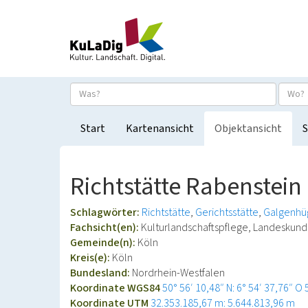
Start
Kartenansicht
Objektansicht
S
Richtstätte Rabenstein
Schlagwörter:
Richtstätte
Gerichtsstätte
Galgenhü
Fachsicht(en):
Kulturlandschaftspflege, Landeskun
Gemeinde(n):
Köln
Kreis(e):
Köln
Bundesland:
Nordrhein-Westfalen
Koordinate WGS84
50° 56′ 10,48″ N: 6° 54′ 37,76″ O
Koordinate UTM
32.353.185,67 m: 5.644.813,96 m