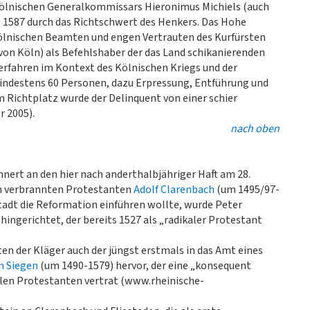
h-kölnischen Generalkommissars Hieronimus Michiels (auch
 1587 durch das Richtschwert des Henkers. Das Hohe
kölnischen Beamten und engen Vertrauten des Kurfürsten
 von Köln) als Befehlshaber der das Land schikanierenden
erfahren im Kontext des Kölnischen Kriegs und der
ndestens 60 Personen, dazu Erpressung, Entführung und
 Richtplatz wurde der Delinquent von einer schier
 2005).
nach oben
nert an den hier nach anderthalbjähriger Haft am 28.
en verbrannten Protestanten
Adolf Clarenbach
(um 1495/97-
adt die Reformation einführen wollte, wurde Peter
 hingerichtet, der bereits 1527 als „radikaler Protestant
en der Kläger auch der jüngst erstmals in das Amt eines
n Siegen
(um 1490-1579) hervor, der eine „konsequent
len Protestanten vertrat (www.rheinische-