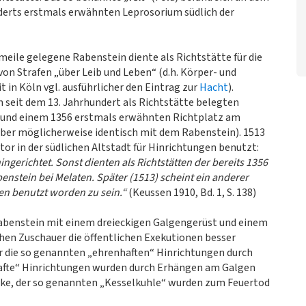
derts erstmals erwähnten Leprosorium südlich der
eile gelegene Rabenstein diente als Richtstätte für die
on Strafen „über Leib und Leben“ (d.h. Körper- und
t in Köln vgl. ausführlicher den Eintrag zur
Hacht
).
seit dem 13. Jahrhundert als Richtstätte belegten
r und einem 1356 erstmals erwähnten Richtplatz am
 aber möglicherweise identisch mit dem Rabenstein). 1513
or in der südlichen Altstadt für Hinrichtungen benutzt:
ingerichtet. Sonst dienten als Richtstätten der bereits 1356
nstein bei Melaten. Später (1513) scheint ein anderer
en benutzt worden zu sein.“
(Keussen 1910, Bd. 1, S. 138)
Rabenstein mit einem dreieckigen Galgengerüst und einem
hen Zuschauer die öffentlichen Exekutionen besser
ür die so genannten „ehrenhaften“ Hinrichtungen durch
fte“ Hinrichtungen wurden durch Erhängen am Galgen
nke, der so genannten „Kesselkuhle“ wurden zum Feuertod