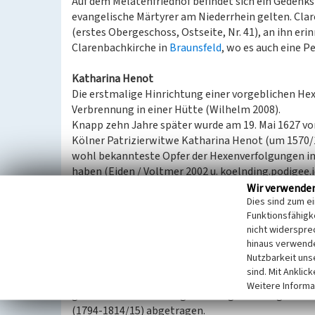
Auf dem Melatenfriedhof befindet sich ein Gedenkst
evangelische Märtyrer am Niederrhein gelten. Clar
(erstes Obergeschoss, Ostseite, Nr. 41), an ihn er
Clarenbachkirche in
Braunsfeld
, wo es auch eine P
Katharina Henot
Die erstmalige Hinrichtung einer vorgeblichen He
Verbrennung in einer Hütte (Wilhelm 2008).
Knapp zehn Jahre später wurde am 19. Mai 1627 vo
Kölner Patrizierwitwe Katharina Henot (um 1570/
wohl bekannteste Opfer der Hexenverfolgungen in 
haben (Eiden / Voltmer 2002 u. koelnding.podigee.
dreimaligen Folter nicht gestanden hatte, wurde 
Wir verwende
Dies sind zum e
Unzucht zum Tode verurteilt. Sie wurde vom Scharf
Funktionsfähigke
Scheiterhaufen verbrannt.
nicht widerspre
An sie erinnert heute neben einer Katharina-Heno
hinaus verwende
(zweites Obergeschoss, Westseite, Nr. 54).
Nutzbarkeit uns
sind. Mit Anklic
Nach der letzten hier belegten Hinrichtung eines Ki
Weitere Informa
großen Menschenmenge am Galgen erhängt wurde,
(1794-1814/15) abgetragen.