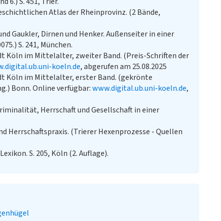
6.) S. 451, Trier.
chichtlichen Atlas der Rheinprovinz. (2 Bände,
und Gaukler, Dirnen und Henker. Außenseiter in einer
075.) S. 241, München.
 Köln im Mittelalter, zweiter Band. (Preis-Schriften der
.digital.ub.uni-koeln.de
, abgerufen am 25.08.2025
t Köln im Mittelalter, erster Band. (gekrönte
ung.) Bonn. Online verfügbar:
www.digital.ub.uni-koeln.de
,
iminalität, Herrschaft und Gesellschaft in einer
d Herrschaftspraxis. (Trierer Hexenprozesse - Quellen
exikon. S. 205, Köln (2. Auflage).
genhügel