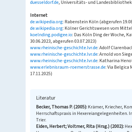
duesseldorf.de
, Universitäts- und Landesbibliothek
Internet
de.wikipedia.org
: Rabenstein Köln (abgerufen 19.0
de.wikipedia.org
: Kölner Gerichtswesen vom Mittel
koelnding.podigee.io
: Das Köln Ding der Woche, K
30.06.2023, abgerufen 03.07.2023)
www.rheinische-geschichte.lvr.de
: Adolf Clarenbac
www.rheinische-geschichte.lvr.de
: Arnold von Sieg
www.rheinische-geschichte.lvr.de
: Katharina Henot
www.erlebnisraum-roemerstrasse.de
: Via Belgica
17.11.2025)
Literatur
Becker, Thomas P. (2005)
Krämer, Kriecher, Kom
Herrschaftspraxis in Hexereiangelegenheiten. In
Trier.
Eiden, Herbert; Voltmer, Rita (Hrsg.) (2002)
Hex