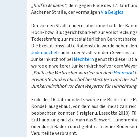
„hoff to Malaten“
, dem gegen Ende des 12. Jahrhun
Aachener Straße, der vormaligen
Via Belgica
.
Der vor den Stadtmauern, aber innerhalb der Bannm
Hoch- bzw. Blutgerichtsbarkeit zur Vollstreckung v
Todesstrafen; zur mittelalterlichen Gerichtsbarkei
Die Exekutionsstätte Rabenstein wurde neben dem 
Judenbüchel
südlich der Stadt vor dem Severinsto
Junkernkirchhof bei
Mechtern
genutzt (dieser ist
wurde ein weiterer Junkernkirchhof vor dem Weyert
„Politische Verbrecher wurden auf dem
Heumarkt
h
erwähnte Junkernkirchof bei Mechtern und der Rabe
Junkernkirchhof vor dem Weyertor für Hinrichtung
Ende des 16. Jahrhunderts wurde die Richtstätte 
Rondell ausgebaut, von dem aus die meist zahlreic
beobachten konnten (Irsigler u. Lassotta 2010). F
Enthauptung nutzte man das Schwert, „unehrenha
oder durch Rädern durchgeführt. In einer Bodense
Verurteilte verbrannt.