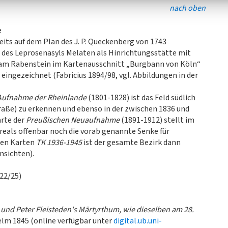
nach oben
e
reits auf dem Plan des J. P. Queckenberg von 1743
r des Leprosenasyls Melaten als Hinrichtungsstätte mit
al am Rabenstein im Kartenausschnitt „Burgbann von Köln“
ingezeichnet (Fabricius 1894/98, vgl. Abbildungen in der
Aufnahme der Rheinlande
(1801-1828) ist das Feld südlich
aße) zu erkennen und ebenso in der zwischen 1836 und
arte der
Preußischen Neuaufnahme
(1891-1912) stellt im
reals offenbar noch die vorab genannte Senke für
hen Karten
TK 1936-1945
ist der gesamte Bezirk dann
nsichten).
022/25)
und Peter Fleisteden's Märtyrthum, wie dieselben am 28.
welm 1845 (online verfügbar unter
digital.ub.uni-