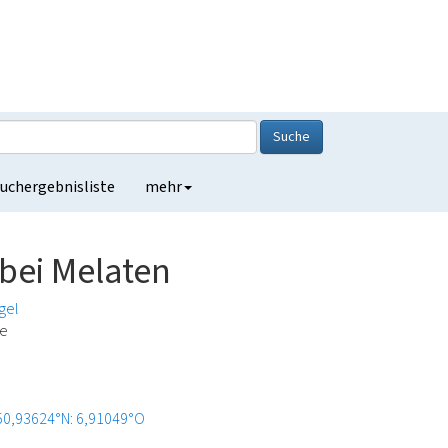
Suche
uchergebnisliste
mehr
 bei Melaten
gel
de
50,93624°N: 6,91049°O