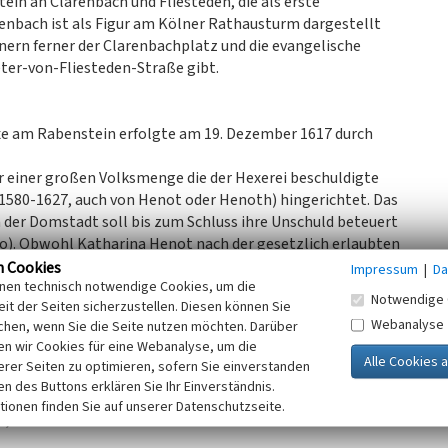
ein an Clarenbach und Fliesteden, die als erste
enbach ist als Figur am Kölner Rathausturm dargestellt
innern ferner der Clarenbachplatz und die evangelische
eter-von-Fliesteden-Straße gibt.
xe am Rabenstein erfolgte am 19. Dezember 1617 durch
r einer großen Volksmenge die der Hexerei beschuldigte
1580-1627, auch von Henot oder Henoth) hingerichtet. Das
der Domstadt soll bis zum Schluss ihre Unschuld beteuert
io). Obwohl Katharina Henot nach der gesetzlich erlaubten
sie u.a. wegen Schadenszauber mit Todesfolge, Magie und
n Cookies
Impressum
|
Da
inen technisch notwendige Cookies, um die
richter erwürgt und ihre Leiche anschließend auf dem
Notwendige 
it der Seiten sicherzustellen. Diesen können Sie
Webanalyse
chen, wenn Sie die Seite nutzen möchten. Darüber
t-Straße in
Neuehrenfeld
auch eine Kölner Ratsturmfigur
n wir Cookies für eine Webanalyse, um die
erer Seiten zu optimieren, sofern Sie einverstanden
ken des Buttons erklären Sie Ihr Einverständnis.
rchenräubers Peter Eick, der am 13. Juli 1797 vor einer
tionen finden Sie auf unserer Datenschutzseite.
 wurde die Richtstätte noch während der
Franzosenzeit