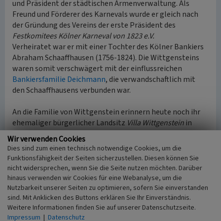
und Präsident der städtischen Armenverwaltung. Als
Freund und Förderer des Karnevals wurde er gleich nach
der Gründung des Vereins der erste Präsident des
Festkomitees Kölner Karneval von 1823 e.V.
Verheiratet war er mit einer Tochter des Kölner Bankiers
Abraham Schaaffhausen (1756-1824). Die Wittgensteins
waren somit verschwägert mit der einflussreichen
Bankiersfamilie Deichmann
, die verwandschaftlich mit
den Schaaffhausens verbunden war.
An die Familie von Wittgenstein erinnern heute noch ihr
ehemaliger bürgerlicher Landsitz
Villa Wittgenstein
in
Bornheim-Roisdorf sowie die Wittgensteinstraße im
Wir verwenden Cookies
Kölner Stadtteil
Lindenthal
.
Dies sind zum einen technisch notwendige Cookies, um die
Funktionsfähigkeit der Seiten sicherzustellen. Diesen können Sie
(Katharina Grünwald, LVR-Redaktion KuLaDig, 2020)
nicht widersprechen, wenn Sie die Seite nutzen möchten. Darüber
hinaus verwenden wir Cookies für eine Webanalyse, um die
Internet
Nutzbarkeit unserer Seiten zu optimieren, sofern Sie einverstanden
sind. Mit Anklicken des Buttons erklären Sie Ihr Einverständnis.
de.wikisource.org
: Johann Jakob von Wittgenstein
Weitere Informationen finden Sie auf unserer Datenschutzseite.
(abgerufen 20.07.2020)
Impressum
|
Datenschutz
de.wikipedia.org
: Johann Jakob von Wittgenstein