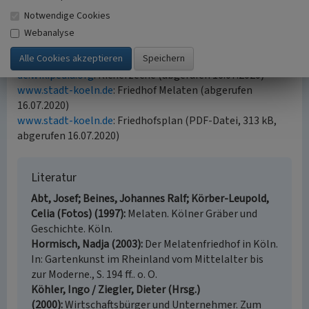
(abgerufen 16.07.2020)
Notwendige Cookies
de.wikipedia.org
: Heinrich von Wittgenstein (abgerufen
Webanalyse
16.07.2020)
de.wikipedia.org
: Kölner Patriziat (abgerufen 16.07.2020)
de.wikipedia.org
: Richerzeche (abgerufen 16.07.2020)
www.stadt-koeln.de
: Friedhof Melaten (abgerufen
16.07.2020)
www.stadt-koeln.de
: Friedhofsplan (PDF-Datei, 313 kB,
abgerufen 16.07.2020)
Literatur
Abt, Josef; Beines, Johannes Ralf; Körber-Leupold,
Celia (Fotos) (1997)
Melaten. Kölner Gräber und
Geschichte. Köln.
Hormisch, Nadja (2003)
Der Melatenfriedhof in Köln.
In: Gartenkunst im Rheinland vom Mittelalter bis
zur Moderne., S. 194 ff.. o. O.
Köhler, Ingo / Ziegler, Dieter (Hrsg.)
(2000)
Wirtschaftsbürger und Unternehmer. Zum