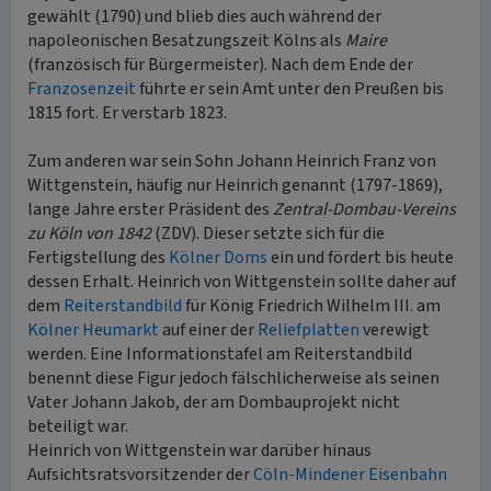
gewählt (1790) und blieb dies auch während der
napoleonischen Besatzungszeit Kölns als
Maire
(französisch für Bürgermeister). Nach dem Ende der
Franzosenzeit
führte er sein Amt unter den Preußen bis
1815 fort. Er verstarb 1823.
Zum anderen war sein Sohn Johann Heinrich Franz von
Wittgenstein, häufig nur Heinrich genannt (1797-1869),
lange Jahre erster Präsident des
Zentral-Dombau-Vereins
zu Köln von 1842
(ZDV). Dieser setzte sich für die
Fertigstellung des
Kölner Doms
ein und fördert bis heute
dessen Erhalt. Heinrich von Wittgenstein sollte daher auf
dem
Reiterstandbild
für König Friedrich Wilhelm III. am
Kölner Heumarkt
auf einer der
Reliefplatten
verewigt
werden. Eine Informationstafel am Reiterstandbild
benennt diese Figur jedoch fälschlicherweise als seinen
Vater Johann Jakob, der am Dombauprojekt nicht
beteiligt war.
Heinrich von Wittgenstein war darüber hinaus
Aufsichtsratsvorsitzender der
Cöln-Mindener Eisenbahn