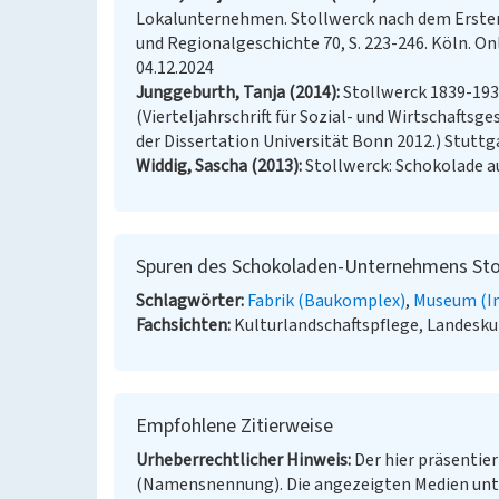
Lokalunternehmen. Stollwerck nach dem Ersten We
und Regionalgeschichte 70, S. 223-246. Köln. On
04.12.2024
Junggeburth, Tanja (2014)
Stollwerck 1839-19
(Vierteljahrschrift für Sozial- und Wirtschaftsg
der Dissertation Universität Bonn 2012.) Stuttg
Widdig, Sascha (2013)
Stollwerck: Schokolade au
Spuren des Schokoladen-Unternehmens Sto
Schlagwörter
Fabrik (Baukomplex)
Museum (In
Fachsichten
Kulturlandschaftspflege, Landesk
Empfohlene Zitierweise
Urheberrechtlicher Hinweis
Der hier präsentier
(Namensnennung). Die angezeigten Medien unt