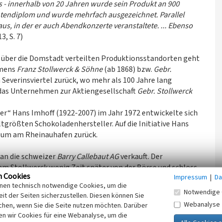
 - innerhalb von 20 Jahren wurde sein Produkt an 900
rantendiplom und wurde mehrfach ausgezeichnet. Parallel
aus, in der er auch Abendkonzerte veranstaltete. ... Ebenso
3, S. 7)
in über die Domstadt verteilten Produktionsstandorten geht
hmens
Franz Stollwerck & Söhne
(ab 1868) bzw.
Gebr.
Severinsviertel zurück, wo mehr als 100 Jahre lang
 das Unternehmen zur Aktiengesellschaft
Gebr. Stollwerck
r“ Hans Imhoff (1922-2007) im Jahr 1972 entwickelte sich
ltgrößten Schokoladenhersteller. Auf die Initiative Hans
eum am Rheinauhafen zurück.
an die schweizer
Barry Callebaut AG
verkauft. Der
m Stollwerck wenig Zeit später von der Börse und schloss
n Cookies
Impressum
|
Da
nur noch die Verwaltung erhalten).
inen technisch notwendige Cookies, um die
ppe in eine GmbH umgewandelt und an den belgischen
Notwendige 
it der Seiten sicherzustellen. Diesen können Sie
he Zweig der nunmehrigen
Stollwerck GmbH
firmiert seitdem
Webanalyse
chen, wenn Sie die Seite nutzen möchten. Darüber
n wir Cookies für eine Webanalyse, um die