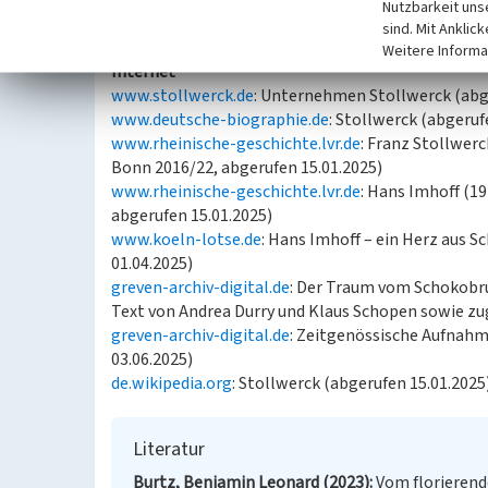
Nutzbarkeit uns
(Franz-Josef Knöchel, Digitales Kulturerbe LVR, 20
sind. Mit Anklic
Weitere Informa
Internet
www.stollwerck.de
: Unternehmen Stollwerck (abg
www.deutsche-biographie.de
: Stollwerck (abgeruf
www.rheinische-geschichte.lvr.de
: Franz Stollwer
Bonn 2016/22, abgerufen 15.01.2025)
www.rheinische-geschichte.lvr.de
: Hans Imhoff (1
abgerufen 15.01.2025)
www.koeln-lotse.de
: Hans Imhoff – ein Herz aus S
01.04.2025)
greven-archiv-digital.de
: Der Traum vom Schokob
Text von Andrea Durry und Klaus Schopen sowie z
greven-archiv-digital.de
: Zeitgenössische Aufnahm
03.06.2025)
de.wikipedia.org
: Stollwerck (abgerufen 15.01.2025
Literatur
Burtz, Benjamin Leonard (2023)
Vom florieren