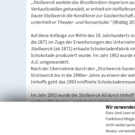
„Stollwerck weitete das Brustbonbon-Imperium aus
Verkaufsstellen gehandelt, er erhielt ein Hofliefe
baute Stollwerck die Konditorei zur Gastwirtschaft 
unterhielt er Theater- und Konzertsäle.“
(Widdig 201
Auf diese Anfänge zur Mitte des 19. Jahrhunderts 
die 1871 im Zuge der Erweiterungen des Unterne
Stollwerck
(ab 1871) erbaute Schokoladenfabrik im 
Schokolade produziert wurde. Im Jahr 1902 wurde
A.G.
umgewandelt.
Nach der Übernahme durch den „Stollwerck-Saniere
Stollwerck bis in die 1990er-Jahre zu einem der we
Imhoffs geht das 1993 eröffnete Schokoladenmus
Im Jahr 2002 wurde die
Stollwerck AG
durch Imhoff 
weltgrößte Kakao- und Schokoladenhersteller nah
Wir verwende
das Produktionswerk in Köln (hier blieb zunächst 
Dies sind zum e
2011 wurde die erheblich größere Stollwerck-Gru
Funktionsfähigke
Süßwarenhersteller
Baronie
verkauft. Der deutsc
nicht widerspre
im schleswig-holsteinischen Norderstedt.
hinaus verwende