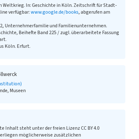
ltkrieg. In: Geschichte in Köln. Zeitschrift für Stadt-
line verfügbar:
www.google.de/books
, abgerufen am
32, Unternehmerfamilie und Familienunternehmen.
eschichte, Beihefte Band 225 / zugl. überarbeitete Fassung
art.
s Köln. Erfurt.
llwerck
stitution)
unde, Museen
te Inhalt steht unter der freien Lizenz CC BY 4.0
erliegen möglicherweise zusätzlichen