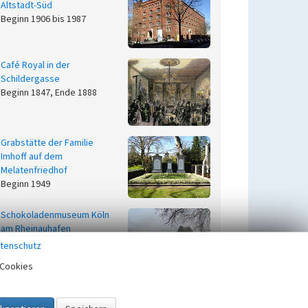
Altstadt-Süd
Beginn 1906 bis 1987
Café Royal in der
Schildergasse
Beginn 1847, Ende 1888
Grabstätte der Familie
Imhoff auf dem
Melatenfriedhof
Beginn 1949
Schokoladenmuseum Köln
am Rheinauhafen
Beginn 1993
tenschutz
Cookies
Stollwerck-Gebäude
Severinsmühlengasse / Ecke