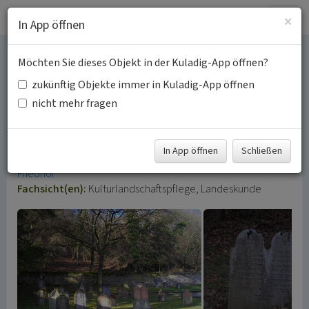
Togg
×
In App öffnen
navig
Möchten Sie dieses Objekt in der Kuladig-App öffnen?
Jüdische Kultur und
zukünftig Objekte immer in Kuladig-App öffnen
Geschichte im Rhein-
nicht mehr fragen
Lahn-Kreis
In App öffnen
Schließen
Schlagwörter:
Judentum
Synagoge
Bethaus
Jüdischer
Friedhof
Fachsicht(en):
Kulturlandschaftspflege, Landeskunde