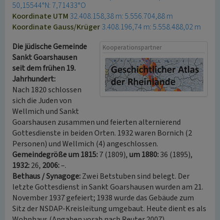
50,15544°N: 7,71433°O
Koordinate UTM
32.408.158,38 m: 5.556.704,88 m
Koordinate Gauss/Krüger
3.408.196,74 m: 5.558.488,02 m
Die jüdische Gemeinde
Kooperationspartner
Sankt Goarshausen
seit dem frühen 19.
Jahrhundert:
Nach 1820 schlossen
sich die Juden von
Wellmich und Sankt
Goarshausen zusammen und feierten alternierend
Gottesdienste in beiden Orten. 1932 waren Bornich (2
Personen) und Wellmich (4) angeschlossen.
Gemeindegröße um 1815:
7 (1809),
um 1880:
36 (1895),
1932:
26,
2006:
–.
Bethaus / Synagoge:
Zwei Betstuben sind belegt. Der
letzte Gottesdienst in Sankt Goarshausen wurden am 21.
November 1937 gefeiert; 1938 wurde das Gebäude zum
Sitz der NSDAP-Kreisleitung umgebaut. Heute dient es als
Wohnhaus (Angaben vorab nach Reuter 2007).