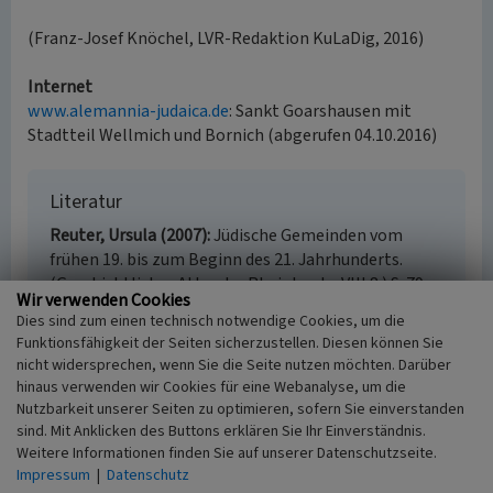
(Franz-Josef Knöchel, LVR-Redaktion KuLaDig, 2016)
Internet
www.alemannia-judaica.de
: Sankt Goarshausen mit
Stadtteil Wellmich und Bornich (abgerufen 04.10.2016)
Literatur
Reuter, Ursula (2007)
Jüdische Gemeinden vom
frühen 19. bis zum Beginn des 21. Jahrhunderts.
(Geschichtlicher Atlas der Rheinlande, VIII.8.) S. 79,
Wir verwenden Cookies
Bonn.
Dies sind zum einen technisch notwendige Cookies, um die
Funktionsfähigkeit der Seiten sicherzustellen. Diesen können Sie
nicht widersprechen, wenn Sie die Seite nutzen möchten. Darüber
hinaus verwenden wir Cookies für eine Webanalyse, um die
Jüdische Betstube Sankt Goarshausen
Nutzbarkeit unserer Seiten zu optimieren, sofern Sie einverstanden
sind. Mit Anklicken des Buttons erklären Sie Ihr Einverständnis.
Schlagwörter
Weitere Informationen finden Sie auf unserer Datenschutzseite.
Bethaus
Synagoge
Judentum
Impressum
|
Datenschutz
Verwaltungsgebäude