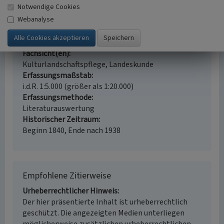
Notwendige Cookies
Straße / Hausnummer
Webanalyse
Bahnhofstraße 33
Ort
56346 Sankt Goarshausen
Fachsicht(en)
Kulturlandschaftspflege, Landeskunde
Erfassungsmaßstab
i.d.R. 1:5.000 (größer als 1:20.000)
Erfassungsmethode
Literaturauswertung
Historischer Zeitraum
Beginn 1840, Ende nach 1938
Empfohlene Zitierweise
Urheberrechtlicher Hinweis
Der hier präsentierte Inhalt ist urheberrechtlich
geschützt. Die angezeigten Medien unterliegen