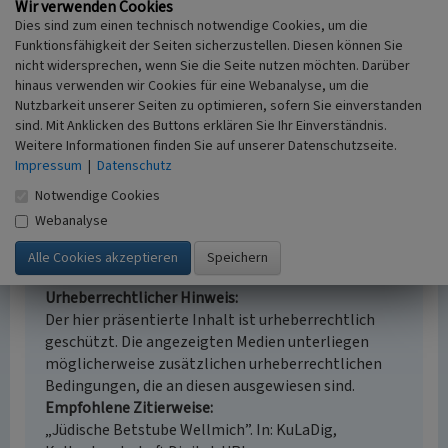
56346 Sankt Goarshausen - Wellmich
Wir verwenden Cookies
Fachsicht(en)
Dies sind zum einen technisch notwendige Cookies, um die
Kulturlandschaftspflege, Landeskunde
Funktionsfähigkeit der Seiten sicherzustellen. Diesen können Sie
nicht widersprechen, wenn Sie die Seite nutzen möchten. Darüber
Erfassungsmaßstab
hinaus verwenden wir Cookies für eine Webanalyse, um die
i.d.R. 1:5.000 (größer als 1:20.000)
Nutzbarkeit unserer Seiten zu optimieren, sofern Sie einverstanden
Erfassungsmethode
sind. Mit Anklicken des Buttons erklären Sie Ihr Einverständnis.
Literaturauswertung
Weitere Informationen finden Sie auf unserer Datenschutzseite.
Historischer Zeitraum
Impressum
|
Datenschutz
Beginn 1800 bis 1820
Notwendige Cookies
Webanalyse
Empfohlene Zitierweise
Urheberrechtlicher Hinweis
Der hier präsentierte Inhalt ist urheberrechtlich
geschützt. Die angezeigten Medien unterliegen
möglicherweise zusätzlichen urheberrechtlichen
Bedingungen, die an diesen ausgewiesen sind.
Empfohlene Zitierweise
„Jüdische Betstube Wellmich”. In: KuLaDig,