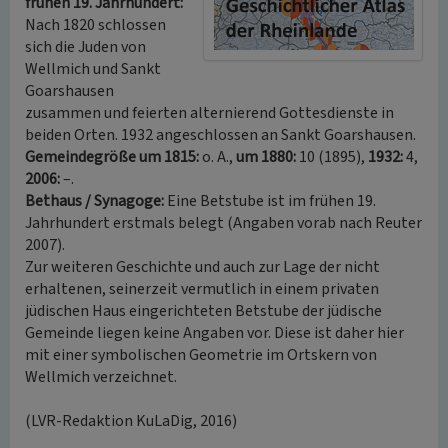
frühen 19. Jahrhundert:
Nach 1820 schlossen
sich die Juden von
Wellmich und Sankt
Goarshausen
zusammen und feierten alternierend Gottesdienste in
beiden Orten. 1932 angeschlossen an Sankt Goarshausen.
Gemeindegröße um 1815:
o. A.,
um 1880:
10 (1895),
1932:
4,
2006:
–.
Bethaus / Synagoge:
Eine Betstube ist im frühen 19.
Jahrhundert erstmals belegt (Angaben vorab nach Reuter
2007).
Zur weiteren Geschichte und auch zur Lage der nicht
erhaltenen, seinerzeit vermutlich in einem privaten
jüdischen Haus eingerichteten Betstube der jüdische
Gemeinde liegen keine Angaben vor. Diese ist daher hier
mit einer symbolischen Geometrie im Ortskern von
Wellmich verzeichnet.
(LVR-Redaktion KuLaDig, 2016)