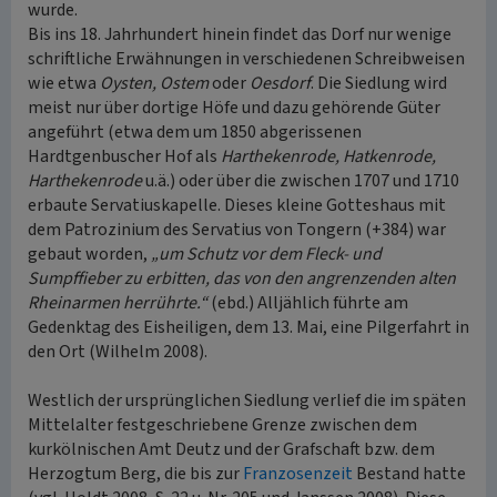
wurde.
Bis ins 18. Jahrhundert hinein findet das Dorf nur wenige
schriftliche Erwähnungen in verschiedenen Schreibweisen
wie etwa
Oysten, Ostem
oder
Oesdorf
. Die Siedlung wird
meist nur über dortige Höfe und dazu gehörende Güter
angeführt (etwa dem um 1850 abgerissenen
Hardtgenbuscher Hof als
Harthekenrode, Hatkenrode,
Harthekenrode
u.ä.) oder über die zwischen 1707 und 1710
erbaute Servatiuskapelle. Dieses kleine Gotteshaus mit
dem Patrozinium des Servatius von Tongern (+384) war
gebaut worden,
„um Schutz vor dem Fleck- und
Sumpffieber zu erbitten, das von den angrenzenden alten
Rheinarmen herrührte.“
(ebd.) Alljählich führte am
Gedenktag des Eisheiligen, dem 13. Mai, eine Pilgerfahrt in
den Ort (Wilhelm 2008).
Westlich der ursprünglichen Siedlung verlief die im späten
Mittelalter festgeschriebene Grenze zwischen dem
kurkölnischen Amt Deutz und der Grafschaft bzw. dem
Herzogtum Berg, die bis zur
Franzosenzeit
Bestand hatte