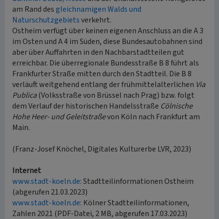
am Rand des
gleichnamigen Walds und
Naturschutzgebiets
verkehrt.
Ostheim verfügt über keinen eigenen Anschluss an die A 3
im Osten und A 4 im Süden, diese Bundesautobahnen sind
aber über Auffahrten in den Nachbarstadtteilen gut
erreichbar. Die überregionale Bundesstraße B 8 führt als
Frankfurter Straße mitten durch den Stadtteil. Die B 8
verläuft weitgehend entlang der frühmittelalterlichen
Via
Publica
(Volksstraße von Brüssel nach Prag) bzw. folgt
dem Verlauf der historischen Handelsstraße
Cölnische
Hohe Heer- und Geleitstraße
von Köln nach Frankfurt am
Main.
(Franz-Josef Knöchel, Digitales Kulturerbe LVR, 2023)
Internet
www.stadt-koeln.de
: Stadtteilinformationen Ostheim
(abgerufen 21.03.2023)
www.stadt-koeln.de
: Kölner Stadtteilinformationen,
Zahlen 2021 (PDF-Datei, 2 MB, abgerufen 17.03.2023)