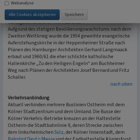
Servatiuskapelle auf Antrag des zuständigen Merheimer
Webanalyse
Pfarrers Wolters abgerissen worden, da diese nach
Auffassung des Kirchenvorstandes
„keinen
kunstgeschichtlichen Wert aufwies“
.
Aufgrund des stetigen Bevölkerungswachstums nach dem
Zweiten Weltkrieg wurde die 1954 geweihte evangelische
Auferstehungskirche in der Heppenheimer Straße nach
Plänen des Hamburger Architekten Gerhard Langmaack
erbaut und 1960/61 die eher schlichte katholische
Hallenkirche „Zu den Heiligen Engeln“ am Buchheimer
Weg nach Plänen der Architekten Josef Bernard und Fritz
Schaller.
nach oben
Verkehrsanbindung
Aktuell verbinden mehrere Buslinien Ostheim mit dem
Kölner Stadtzentrum und dem Umland. Die Busse der
Kölner Verkehrs-Betriebe kreuzen an der Haltestelle
Ostheim die Stadtbahnlinie 9, deren Strecke zwischen
dem linksrheinischen
Sülz
, der Kölner Innenstadt, dem
Bahnhof Deutz/Messe
und der Endhaltestelle Königsforst