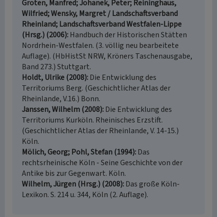
Groten, Manfred; Johanek, Peter; Reininghaus,
Wilfried; Wensky, Margret / Landschaftsverband
Rheinland; Landschaftsverband Westfalen-Lippe
(Hrsg.) (2006)
Handbuch der Historischen Stätten
Nordrhein-Westfalen. (3. völlig neu bearbeitete
Auflage). (HbHistSt NRW, Kröners Taschenausgabe,
Band 273.) Stuttgart.
Holdt, Ulrike (2008)
Die Entwicklung des
Territoriums Berg. (Geschichtlicher Atlas der
Rheinlande, V.16.) Bonn.
Janssen, Wilhelm (2008)
Die Entwicklung des
Territoriums Kurköln. Rheinisches Erzstift.
(Geschichtlicher Atlas der Rheinlande, V. 14-15.)
Köln.
Mölich, Georg; Pohl, Stefan (1994)
Das
rechtsrheinische Köln - Seine Geschichte von der
Antike bis zur Gegenwart. Köln.
Wilhelm, Jürgen (Hrsg.) (2008)
Das große Köln-
Lexikon. S. 214 u. 344, Köln (2. Auflage).