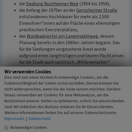
die
Siedlung Buchheimer Weg
(1954 bis 1958),
die Anfang der 1970er an der
Gernsheimer Straße
entstandenen Hochhäuser für mehr als 2.500
Einwohner*innen auf der Fläche eines ehemaligen
preußischen Exerzierplatzes,
das
Waldbadviertel am Langendahlweg
, dessen
Planung bereits in den 1960er-Jahren begann. Das
für die Siedlungen vorgesehene Areal wurde
aufgrund eines langfristigen und teuren Pachtzinses
für die Stadt auch spöttisch „Millionenacker“
genannt; der Baubeginn vor Ort erfolgte schließlich
Wir verwenden Cookies
2008.
Dies sind zum einen technisch notwendige Cookies, um die
Funktionsfähigkeit der Seiten sicherzustellen. Diesen können Sie
Wie auch andernorts wird das Ortsbild in Ostheim von den
nicht widersprechen, wenn Sie die Seite nutzen möchten. Darüber
größeren Kirchenbauten geprägt: Die katholische
hinaus verwenden wir Cookies für eine Webanalyse, um die
Pfarrkirche St. Servatius entstand 1906 nach Plänen des
Nutzbarkeit unserer Seiten zu optimieren, sofern Sie einverstanden
sind. Mit Anklicken des Buttons erklären Sie Ihr Einverständnis.
Diözesanbaumeisters Franz Anton Hubert Statz (1848-
Weitere Informationen finden Sie auf unserer Datenschutzseite.
1930), ihr Kirchenschiff wurde von 1962 bis 1964 nach
Impressum
|
Datenschutz
Plänen des Architekten Kurt Faber um zwei Joche
erweitert. Zugleich war die vorab genannte alte
Notwendige Cookies