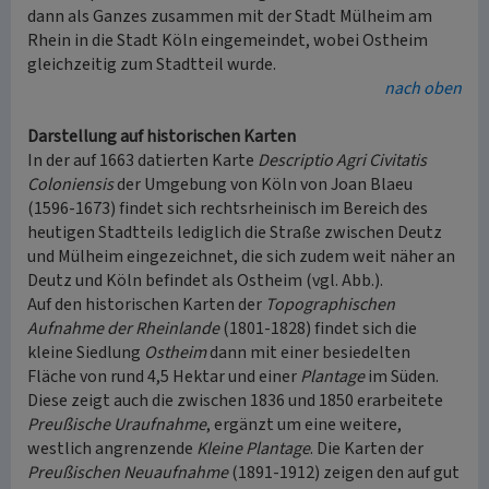
dann als Ganzes zusammen mit der Stadt Mülheim am
Rhein in die Stadt Köln eingemeindet, wobei Ostheim
gleichzeitig zum Stadtteil wurde.
nach oben
Darstellung auf historischen Karten
In der auf 1663 datierten Karte
Descriptio Agri Civitatis
Coloniensis
der Umgebung von Köln von Joan Blaeu
(1596-1673) findet sich rechtsrheinisch im Bereich des
heutigen Stadtteils lediglich die Straße zwischen Deutz
und Mülheim eingezeichnet, die sich zudem weit näher an
Deutz und Köln befindet als Ostheim (vgl. Abb.).
Auf den historischen Karten der
Topographischen
Aufnahme der Rheinlande
(1801-1828) findet sich die
kleine Siedlung
Ostheim
dann mit einer besiedelten
Fläche von rund 4,5 Hektar und einer
Plantage
im Süden.
Diese zeigt auch die zwischen 1836 und 1850 erarbeitete
Preußische Uraufnahme
, ergänzt um eine weitere,
westlich angrenzende
Kleine Plantage
. Die Karten der
Preußischen Neuaufnahme
(1891-1912) zeigen den auf gut