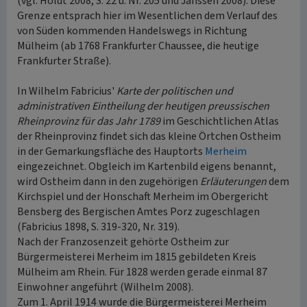
(vgl. Holdt 2008, S. 22 u. Nr. 205 und Janssen 2008). Diese
Grenze entsprach hier im Wesentlichen dem Verlauf des
von Süden kommenden Handelswegs in Richtung
Mülheim (ab 1768 Frankfurter Chaussee, die heutige
Frankfurter Straße).
In Wilhelm Fabricius'
Karte der politischen und
administrativen Eintheilung der heutigen preussischen
Rheinprovinz für das Jahr 1789
im Geschichtlichen Atlas
der Rheinprovinz findet sich das kleine Örtchen Ostheim
in der Gemarkungsfläche des Hauptorts
Merheim
eingezeichnet. Obgleich im Kartenbild eigens benannt,
wird Ostheim dann in den zugehörigen
Erläuterungen
dem
Kirchspiel und der Honschaft Merheim im Obergericht
Bensberg des Bergischen Amtes Porz zugeschlagen
(Fabricius 1898, S. 319-320, Nr. 319).
Nach der Franzosenzeit gehörte Ostheim zur
Bürgermeisterei Merheim im 1815 gebildeten Kreis
Mülheim am Rhein. Für 1828 werden gerade einmal 87
Einwohner angeführt (Wilhelm 2008).
Zum 1. April 1914 wurde die Bürgermeisterei Merheim