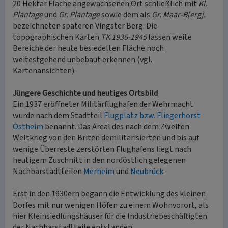
20 Hektar Fläche angewachsenen Ort schließlich mit
Kl.
Plantage
und
Gr. Plantage
sowie dem als
Gr. Maar-B[erg].
bezeichneten späteren Vingster Berg. Die
topographischen Karten
TK 1936-1945
lassen weite
Bereiche der heute besiedelten Fläche noch
weitestgehend unbebaut erkennen (vgl.
Kartenansichten).
Jüngere Geschichte und heutiges Ortsbild
Ein 1937 eröffneter Militärflughafen der Wehrmacht
wurde nach dem Stadtteil
Flugplatz bzw. Fliegerhorst
Ostheim
benannt. Das Areal des nach dem Zweiten
Weltkrieg von den Briten demilitarisierten und bis auf
wenige Überreste zerstörten Flughafens liegt nach
heutigem Zuschnitt in den nordöstlich gelegenen
Nachbarstadtteilen
Merheim
und
Neubrück
.
Erst in den 1930ern begann die Entwicklung des kleinen
Dorfes mit nur wenigen Höfen zu einem Wohnvorort, als
hier Kleinsiedlungshäuser für die Industriebeschäftigten
der Nachbarstadtteile entstanden: