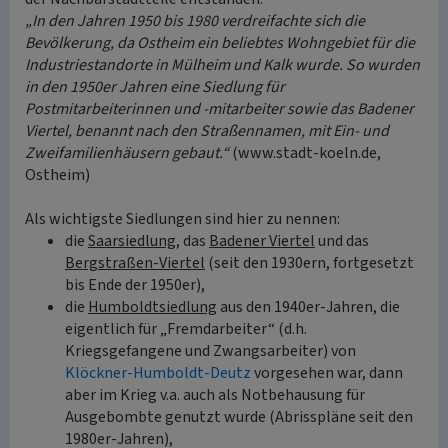
„In den Jahren 1950 bis 1980 verdreifachte sich die
Bevölkerung, da Ostheim ein beliebtes Wohngebiet für die
Industriestandorte in Mülheim und Kalk wurde. So wurden
in den 1950er Jahren eine Siedlung für
Postmitarbeiterinnen und -mitarbeiter sowie das Badener
Viertel, benannt nach den Straßennamen, mit Ein- und
Zweifamilienhäusern gebaut.“
(www.stadt-koeln.de,
Ostheim)
Als wichtigste Siedlungen sind hier zu nennen:
die
Saarsiedlung
, das
Badener Viertel
und das
Bergstraßen-Viertel
(seit den 1930ern, fortgesetzt
bis Ende der 1950er),
die
Humboldtsiedlung
aus den 1940er-Jahren, die
eigentlich für „Fremdarbeiter“ (d.h.
Kriegsgefangene und Zwangsarbeiter) von
Klöckner-Humboldt-Deutz
vorgesehen war, dann
aber im Krieg v.a. auch als Notbehausung für
Ausgebombte genutzt wurde (Abrisspläne seit den
1980er-Jahren),