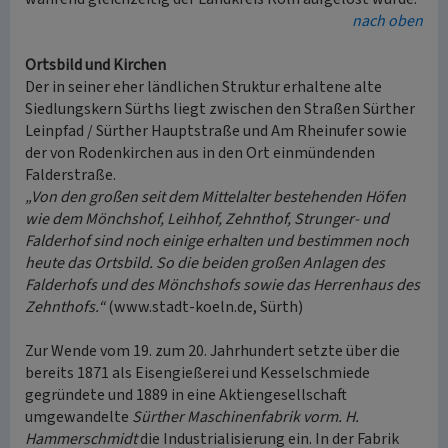
nach oben
Ortsbild und Kirchen
Der in seiner eher ländlichen Struktur erhaltene alte
Siedlungskern Sürths liegt zwischen den Straßen Sürther
Leinpfad / Sürther Hauptstraße und Am Rheinufer sowie
der von Rodenkirchen aus in den Ort einmündenden
Falderstraße.
„Von den großen seit dem Mittelalter bestehenden Höfen
wie dem Mönchshof, Leihhof, Zehnthof, Strunger- und
Falderhof sind noch einige erhalten und bestimmen noch
heute das Ortsbild. So die beiden großen Anlagen des
Falderhofs und des Mönchshofs sowie das Herrenhaus des
Zehnthofs.“
(www.stadt-koeln.de, Sürth)
Zur Wende vom 19. zum 20. Jahrhundert setzte über die
bereits 1871 als Eisengießerei und Kesselschmiede
gegründete und 1889 in eine Aktiengesellschaft
umgewandelte
Sürther Maschinenfabrik vorm. H.
Hammerschmidt
die Industrialisierung ein. In der Fabrik