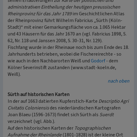
seinen Erläuterungen zur
Karte der politischen und
administrativen Eintheilung der heutigen preussischen
Rheinprovinz für das Jahr 1789
im Geschichtlichen Atlas
der Rheinprovinz führt Wilhelm Fabricius „Sürth (Köln-
Stadt)“ mit einer Gemarkungsfläche von ca. 1.065 Hektar
und 43 Häusern für das Jahr 1670 an (vgl. Fabricius 1898, S.
62, Nr. 118 und Janssen 2008, S. 30-31, Nr. 129).
Fischfang wurde in der Rheinaue noch bis zum Ende des 18.
Jahrhunderts betrieben, wobei die Fischereirechte - so
wie auch in den Nachbarorten Weiß und
Godorf
- dem
Kölner Severinstift zustanden (www.stadt-koeln.de,
Weiß).
nach oben
Sürth auf historischen Karten
In der auf 1663 datierten Kupferstich-Karte
Descriptio Agri
Civitatis Coloniensis
des niederländischen Kartografen
Joan Blaeu (1596-1673) findet sich Sürth als
Suerdt
verzeichnet (vgl. Abb.).
Auf den historischen Karten der
Topographischen
Aufnahme der Rheinlande
(1801-1828) ist der kleine Ort