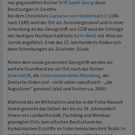
neu gegründeten Kölner
Stift Sankt Georg
dann
Besitzungen in
Sorethe
.
Bei dem Chronisten
Caesarius von Heisterbach
(~1180-
nach 1240) wird der Ort als
Sorenda
genannt und in einer
Schenkung an das Georgsstift von 1238 wird die Ortslage
des heutigen Nachbarstadtteils
Köln-Weiß
mit
Wise bei
Soride
angeführt. Ende des 13. Jahrhunderts finden sich
dann Schreibungen als
Sürd
oder
Sürde
.
Neben dem vorab genannten Georgstift werden als
weitere Grundbesitzer vor Ort noch das Kölner
Severinstift
, die
Zisterzienserabtei Altenberg
, der
Deutsche Orden und - nicht näher spezifiziert - „die
Augustiner“ genannt (ebd. und Groten u.a. 2006).
Während des im Mittelalters und bis in die Frühe Neuzeit
hinein gehörte das Gebiet des bis ins 19. Jahrhundert
hinein von Landwirtschaft, Fischfang und Weinbau
geprägten Orts zum ältesten Besitzstand des
Kurkölnischen Erzstifts im linksrheinischen Amt Brühl. In