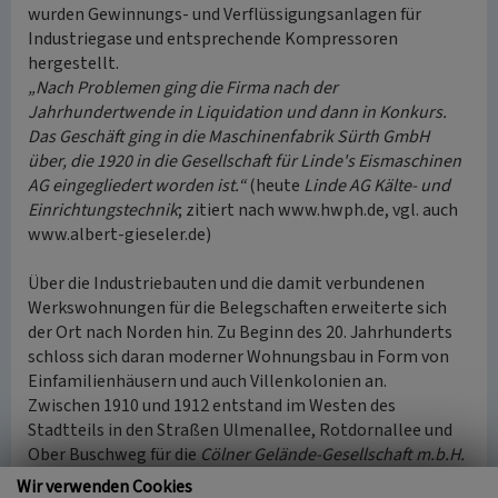
wurden Gewinnungs- und Verflüssigungsanlagen für
Industriegase und entsprechende Kompressoren
hergestellt.
„Nach Problemen ging die Firma nach der
Jahrhundertwende in Liquidation und dann in Konkurs.
Das Geschäft ging in die Maschinenfabrik Sürth GmbH
über, die 1920 in die Gesellschaft für Linde's Eismaschinen
AG eingegliedert worden ist.“
(heute
Linde AG Kälte- und
Einrichtungstechnik
; zitiert nach www.hwph.de, vgl. auch
www.albert-gieseler.de)
Über die Industriebauten und die damit verbundenen
Werkswohnungen für die Belegschaften erweiterte sich
der Ort nach Norden hin. Zu Beginn des 20. Jahrhunderts
schloss sich daran moderner Wohnungsbau in Form von
Einfamilienhäusern und auch Villenkolonien an.
Zwischen 1910 und 1912 entstand im Westen des
Stadtteils in den Straßen Ulmenallee, Rotdornallee und
Ober Buschweg für die
Cölner Gelände-Gesellschaft m.b.H.
mit der „Landhaus-Kolonie Sürth“ eine von sehr wenigen
Wir verwenden Cookies