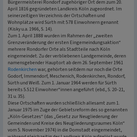
Bürgermeisterei Rondorf zugehöriger Ort dem zum 20.
April 1816 gegründeten Landkreis Köln zugeordnet. Im
seinerzeitigen Verzeichnis der Ortschaften und
Wohnplätze wird Sürth mit 578 Einwohnern genannt
(Kisky u.a. 1966, S. 14).
Zum 1. April 1888 wurden im Rahmen der „zweiten
Grenzveränderung der ersten Eingemeindungsaktion“
mehrere Rondorfer Orte als Stadtteile nach Köln
eingemeindet. Zu der verbliebenen Landgemeinde, deren
namensgebender Hauptort ab dem 26. September 1961
Rodenkirchen
war, gehörten seitdem nur noch die Orte
Godorf, Immendorf, Meschenich, Rodenkirchen, Rondorf,
Sürth und Weiß. Zum 1. Januar 1964 werden für Sürth
bereits 5.512 Einwohner*innen angeführt (ebd., S. 20-21,
31 u. 35).
Diese Ortschaften wurden schließlich allesamt zum 1.
Januar 1975 im Zuge der Gebietsreform des so genannten
„Köln-Gesetzes“ (das „Gesetz zur Neugliederung der
Gemeinden und Kreise des Neugliederungsraumes Köln“
vom 5. November 1974) in die Domstadt eingemeindet,
während gleichzeitig der Landkreis Köln aufgelöst wurde.