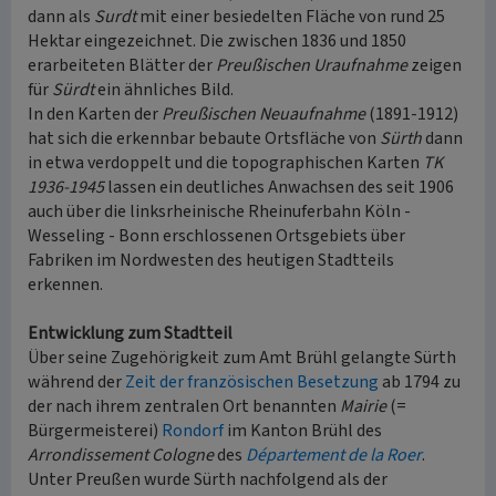
dann als
Surdt
mit einer besiedelten Fläche von rund 25
Hektar eingezeichnet. Die zwischen 1836 und 1850
erarbeiteten Blätter der
Preußischen Uraufnahme
zeigen
für
Sürdt
ein ähnliches Bild.
In den Karten der
Preußischen Neuaufnahme
(1891-1912)
hat sich die erkennbar bebaute Ortsfläche von
Sürth
dann
in etwa verdoppelt und die topographischen Karten
TK
1936-1945
lassen ein deutliches Anwachsen des seit 1906
auch über die linksrheinische Rheinuferbahn Köln -
Wesseling - Bonn erschlossenen Ortsgebiets über
Fabriken im Nordwesten des heutigen Stadtteils
erkennen.
Entwicklung zum Stadtteil
Über seine Zugehörigkeit zum Amt Brühl gelangte Sürth
während der
Zeit der französischen Besetzung
ab 1794 zu
der nach ihrem zentralen Ort benannten
Mairie
(=
Bürgermeisterei)
Rondorf
im Kanton Brühl des
Arrondissement Cologne
des
Département de la Roer
.
Unter Preußen wurde Sürth nachfolgend als der