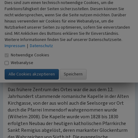
nach einer einheitlichen Planung entstandenen
Dies sind zum einen technisch notwendige Cookies, um die
geschlossenen Villenbebauungen im Kölner Raum
Funktionsfähigkeit der Seiten sicherzustellen. Diesen können Sie
(Hagspiel 2012). Einige der nach Plänen des Architekten
nicht widersprechen, wenn Sie die Seite nutzen möchten. Darüber
hinaus verwenden wir Cookies für eine Webanalyse, um die
und Regierungsbaumeisters Max Stirn (1880-1916) in
Nutzbarkeit unserer Seiten zu optimieren, sofern Sie einverstanden
offener Bauweise erbauten und weitgehend original
sind. Mit Anklicken des Buttons erklären Sie Ihr Einverständnis.
erhaltenen Wohnhäuser und Doppelvillen stehen heute
Weitere Informationen finden Sie auf unserer Datenschutzseite.
unter Denkmalschutz.
Impressum
|
Datenschutz
„Nach 1945 verdichtete sich die Bebauung vornehmlich in
Notwendige Cookies
nordwestlicher Richtung. Der Ortskern selber blieb dank
des reichlich vorhandenen Baulandes in der Umgebung
Webanalyse
weitgehend in seiner Struktur erhalten.“
(www.stadt-
koeln.de, Sürth)
Das frühere Zentrum des Ortes war die aus dem 12.
Jahrhundert stammende romanische Kapelle in der Alten
Kirchgasse, von der aus wohl auch die Seelsorge vor Ort
durch die Pfarrei Immendorf wahrgenommen wurde
(Wilhelm 2008). Die Kapelle wurde vom 1828 bis 1830
erfolgten Neubau der heutigen katholischen Pfarrkirche
Sankt Remigius abgelöst, deren markanter Glockenturm
das Wahrzeichen von Sürth ist. Die evangelische