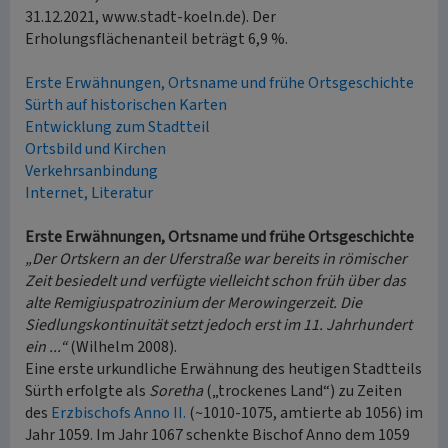
31.12.2021, www.stadt-koeln.de). Der
Erholungsflächenanteil beträgt 6,9 %.
Erste Erwähnungen, Ortsname und frühe Ortsgeschichte
Sürth auf historischen Karten
Entwicklung zum Stadtteil
Ortsbild und Kirchen
Verkehrsanbindung
Internet, Literatur
Erste Erwähnungen, Ortsname und frühe Ortsgeschichte
„Der Ortskern an der Uferstraße war bereits in römischer
Zeit besiedelt und verfügte vielleicht schon früh über das
alte Remigiuspatrozinium der Merowingerzeit. Die
Siedlungskontinuität setzt jedoch erst im 11. Jahrhundert
ein ...“
(Wilhelm 2008).
Eine erste urkundliche Erwähnung des heutigen Stadtteils
Sürth erfolgte als
Soretha
(„trockenes Land“) zu Zeiten
des
Erzbischofs Anno II.
(~1010-1075, amtierte ab 1056) im
Jahr 1059. Im Jahr 1067 schenkte Bischof Anno dem 1059