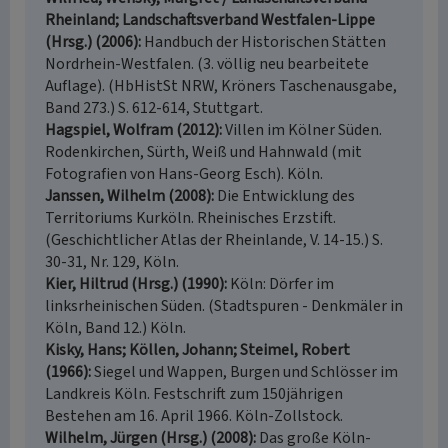
Rheinland; Landschaftsverband Westfalen-Lippe
(Hrsg.) (2006)
Handbuch der Historischen Stätten
Nordrhein-Westfalen. (3. völlig neu bearbeitete
Auflage). (HbHistSt NRW, Kröners Taschenausgabe,
Band 273.) S. 612-614, Stuttgart.
Hagspiel, Wolfram (2012)
Villen im Kölner Süden.
Rodenkirchen, Sürth, Weiß und Hahnwald (mit
Fotografien von Hans-Georg Esch). Köln.
Janssen, Wilhelm (2008)
Die Entwicklung des
Territoriums Kurköln. Rheinisches Erzstift.
(Geschichtlicher Atlas der Rheinlande, V. 14-15.) S.
30-31, Nr. 129, Köln.
Kier, Hiltrud (Hrsg.) (1990)
Köln: Dörfer im
linksrheinischen Süden. (Stadtspuren - Denkmäler in
Köln, Band 12.) Köln.
Kisky, Hans; Köllen, Johann; Steimel, Robert
(1966)
Siegel und Wappen, Burgen und Schlösser im
Landkreis Köln. Festschrift zum 150jährigen
Bestehen am 16. April 1966. Köln-Zollstock.
Wilhelm, Jürgen (Hrsg.) (2008)
Das große Köln-