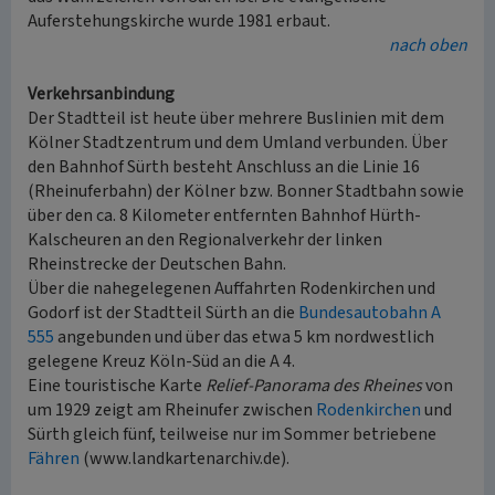
Auferstehungskirche wurde 1981 erbaut.
nach oben
Verkehrsanbindung
Der Stadtteil ist heute über mehrere Buslinien mit dem
Kölner Stadtzentrum und dem Umland verbunden. Über
den Bahnhof Sürth besteht Anschluss an die Linie 16
(Rheinuferbahn) der Kölner bzw. Bonner Stadtbahn sowie
über den ca. 8 Kilometer entfernten Bahnhof Hürth-
Kalscheuren an den Regionalverkehr der linken
Rheinstrecke der Deutschen Bahn.
Über die nahegelegenen Auffahrten Rodenkirchen und
Godorf ist der Stadtteil Sürth an die
Bundesautobahn A
555
angebunden und über das etwa 5 km nordwestlich
gelegene Kreuz Köln-Süd an die A 4.
Eine touristische Karte
Relief-Panorama des Rheines
von
um 1929 zeigt am Rheinufer zwischen
Rodenkirchen
und
Sürth gleich fünf, teilweise nur im Sommer betriebene
Fähren
(www.landkartenarchiv.de).