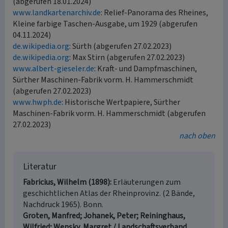
(abgerufen 18.01.2024)
www.landkartenarchiv.de
: Relief-Panorama des Rheines,
Kleine farbige Taschen-Ausgabe, um 1929 (abgerufen
04.11.2024)
de.wikipedia.org
: Sürth (abgerufen 27.02.2023)
de.wikipedia.org
: Max Stirn (abgerufen 27.02.2023)
www.albert-gieseler.de
: Kraft- und Dampfmaschinen,
Sürther Maschinen-Fabrik vorm. H. Hammerschmidt
(abgerufen 27.02.2023)
www.hwph.de
: Historische Wertpapiere, Sürther
Maschinen-Fabrik vorm. H. Hammerschmidt (abgerufen
27.02.2023)
nach oben
Literatur
Fabricius, Wilhelm (1898)
Erläuterungen zum
geschichtlichen Atlas der Rheinprovinz. (2 Bände,
Nachdruck 1965). Bonn.
Groten, Manfred; Johanek, Peter; Reininghaus,
Wilfried; Wensky, Margret / Landschaftsverband