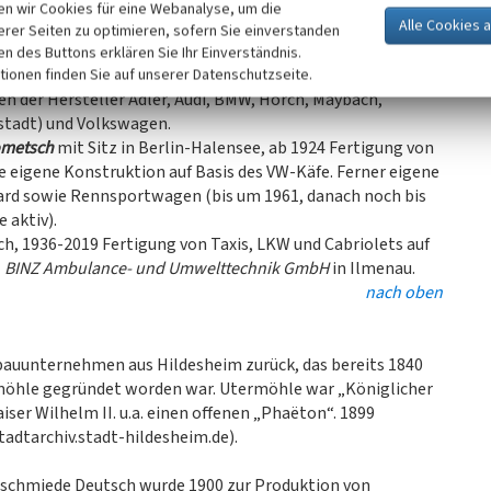
rie
, im Jahr 1840 als Wagenfabrik eröffnet, später Wendler
n wir Cookies für eine Webanalyse, um die
a. für Adler, BMW, Gutbrod, Mercedes und Porsche,
erer Seiten zu optimieren, sofern Sie einverstanden
ken des Buttons erklären Sie Ihr Einverständnis.
 in Weinsberg (ab 1925 Darmstadt), 1921-1964 Fertigung
tionen finden Sie auf unserer Datenschutzseite.
n der Hersteller Adler, Audi, BMW, Horch, Maybach,
tadt) und Volkswagen.
ometsch
mit Sitz in Berlin-Halensee, ab 1924 Fertigung von
e eigene Konstruktion auf Basis des VW-Käfe. Ferner eigene
ard sowie Rennsportwagen (bis um 1961, danach noch bis
 aktiv).
rch, 1936-2019 Fertigung von Taxis, LKW und Cabriolets auf
1
BINZ Ambulance- und Umwelttechnik GmbH
in Ilmenau.
nach oben
bauunternehmen aus Hildesheim zurück, das bereits 1840
ermöhle gegründet worden war. Utermöhle war „Königlicher
iser Wilhelm II. u.a. einen offenen „Phaëton“. 1899
tadtarchiv.stadt-hildesheim.de).
schmiede Deutsch wurde 1900 zur Produktion von