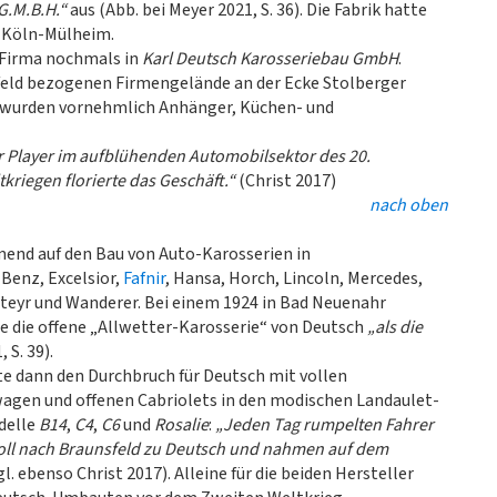
 G.M.B.H.“
aus (Abb. bei Meyer 2021, S. 36). Die Fabrik hatte
in Köln-Mülheim.
 Firma nochmals in
Karl Deutsch Karosseriebau GmbH
.
feld bezogenen Firmengelände an der Ecke Stolberger
 wurden vornehmlich Anhänger, Küchen- und
r Player im aufblühenden Automobilsektor des 20.
riegen florierte das Geschäft.“
(Christ 2017)
nach oben
mend auf den Bau von Auto-Karosserien in
 Benz, Excelsior,
Fafnir
, Hansa, Horch, Lincoln, Mercedes,
teyr und Wanderer. Bei einem 1924 in Bad Neuenahr
die offene „Allwetter-Karosserie“ von Deutsch
„als die
 S. 39).
e dann den Durchbruch für Deutsch mit vollen
nwagen und offenen Cabriolets in den modischen Landaulet-
delle
B14
,
C4
,
C6
und
Rosalie
:
„Jeden Tag rumpelten Fahrer
Poll nach Braunsfeld zu Deutsch und nahmen auf dem
gl. ebenso Christ 2017). Alleine für die beiden Hersteller