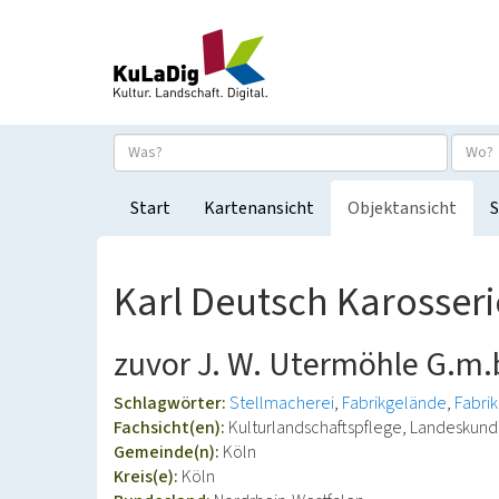
Start
Kartenansicht
Objektansicht
S
Karl Deutsch Karosser
zuvor J. W. Utermöhle G.m.
Schlagwörter:
Stellmacherei
Fabrikgelände
Fabri
Fachsicht(en):
Kulturlandschaftspflege, Landeskun
Gemeinde(n):
Köln
Kreis(e):
Köln