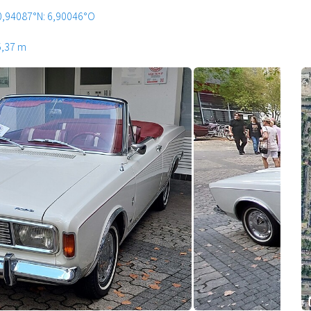
0,94087°N: 6,90046°O
5,37 m