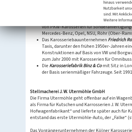
Die Reutlinger Firma
Erhard Wendler Karosse
hinaus verwende
GmbH. Fertigung von Karosserien ab 1919, u.
Nutzbarkeit uns
Insolvenz im Jahr 2000.
sind. Mit Anklic
Die
Karosseriebau Autenrieth GmbH
mit Sitz
Weitere Informa
von PKW-Karosserien für Sonderanfertigunge
Mercedes-Benz, Opel, NSU, Röhr (Ober-Rams
Das Karosseriebauunternehmen
Friedrich R
Taxis, darunter den frühen 1950er-Jahren ein
Konstruktionen auf Basis von VW und Borgw
zum Jahr 2000 mit Karosserien für Omnibusse
Die
Karosseriefabrik Binz & Co
mit Sitz in Lo
der Basis serienmäßiger Fahrzeuge. Seit 199
Stellmacherei J. W. Utermöhle GmbH
Die Firma Utermöhle geht offenbar auf ein Wagen
als Firma für Kutschen und Karrosserien J. W. Ut
Hofwagenfabrikant“ und lieferte später auch für Ka
entstand das erste Utermöhle-Auto, der „Falke“ (s
Das Vorgängerunternehmen der Kölner Karosserie