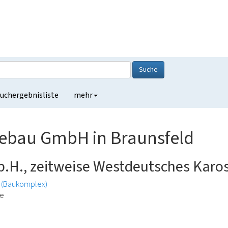
Suche
uchergebnisliste
mehr
iebau GmbH in Braunsfeld
b.H., zeitweise Westdeutsches Karo
k (Baukomplex)
de