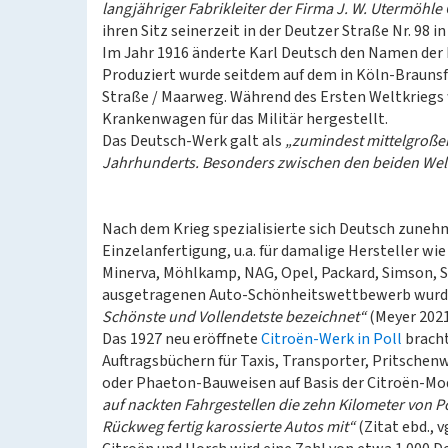
langjähriger Fabrikleiter der Firma J. W. Utermöhle
ihren Sitz seinerzeit in der Deutzer Straße Nr. 98 
Im Jahr 1916 änderte Karl Deutsch den Namen der
Produziert wurde seitdem auf dem in Köln-Brauns
Straße / Maarweg. Während des Ersten Weltkriegs
Krankenwagen für das Militär hergestellt.
Das Deutsch-Werk galt als
„zumindest mittelgroße
Jahrhunderts. Besonders zwischen den beiden Weltk
Nach dem Krieg spezialisierte sich Deutsch zuneh
Einzelanfertigung, u.a. für damalige Hersteller wie
Minerva, Möhlkamp, NAG, Opel, Packard, Simson, S
ausgetragenen Auto-Schönheitswettbewerb wurde 
Schönste und Vollendetste bezeichnet“
(Meyer 2021,
Das 1927 neu eröffnete
Citroën-Werk in Poll
bracht
Auftragsbüchern für Taxis, Transporter, Pritsche
oder Phaeton-Bauweisen auf Basis der Citroën-Mo
auf nackten Fahrgestellen die zehn Kilometer von 
Rückweg fertig karossierte Autos mit“
(Zitat ebd., v