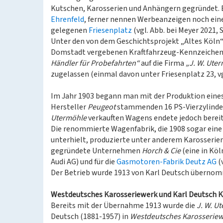
Kutschen, Karosserien und Anhängern gegründet. 
Ehrenfeld
, ferner nennen Werbeanzeigen noch ei
gelegenen
Friesenplatz
(vgl. Abb. bei Meyer 2021, S.
Unter den von dem Geschichtsprojekt „Altes Köln“ 
Domstadt vergebenen Kraftfahrzeug-Kennzeichen,
Händler für Probefahrten“
auf die Firma
„J. W. Uter
zugelassen (einmal davon unter Friesenplatz 23, v
Im Jahr 1903 begann man mit der Produktion eine
Hersteller
Peugeot
stammenden 16 PS-Vierzylinde
Utermöhle
verkauften Wagens endete jedoch bereit
Die renommierte Wagenfabrik, die 1908 sogar eine F
unterhielt, produzierte unter anderem Karosserien
gegründete Unternehmen
Horch & Cie
(eine in Köl
Audi AG) und für die
Gasmotoren-Fabrik Deutz AG
(v
Der Betrieb wurde 1913 von Karl Deutsch übernomme
Westdeutsches Karosseriewerk und Karl Deutsch 
Bereits mit der Übernahme 1913 wurde die
J. W. U
Deutsch (1881-1957) in
Westdeutsches Karosserie