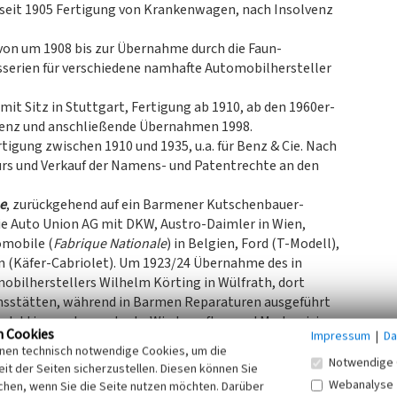
, seit 1905 Fertigung von Krankenwagen, nach Insolvenz
 von um 1908 bis zur Übernahme durch die Faun-
serien für verschiedene namhafte Automobilhersteller
mit Sitz in Stuttgart, Fertigung ab 1910, ab den 1960er-
lvenz und anschließende Übernahmen 1998.
ertigung zwischen 1910 und 1935, u.a. für Benz & Cie. Nach
urs und Verkauf der Namens- und Patentrechte an den
e
, zurückgehend auf ein Barmener Kutschenbauer-
ie Auto Union AG mit DKW, Austro-Daimler in Wien,
omobile (
Fabrique Nationale
) in Belgien, Ford (T-Modell),
n (Käfer-Cabriolet). Um 1923/24 Übernahme des in
obilherstellers Wilhelm Körting in Wülfrath, dort
onsstätten, während in Barmen Reparaturen ausgeführt
roduktionsanlagen, trotz Wiederaufbau und Modernisierung
n Cookies
Impressum
|
Da
 über 700 Mitarbeitern der Vergleich beantragt und der
inen technisch notwendige Cookies, um die
igte Karmann in Osnabrück anschließend noch 12 oder 14
Notwendige 
it der Seiten sicherzustellen. Diesen können Sie
Webanalyse
chen, wenn Sie die Seite nutzen möchten. Darüber