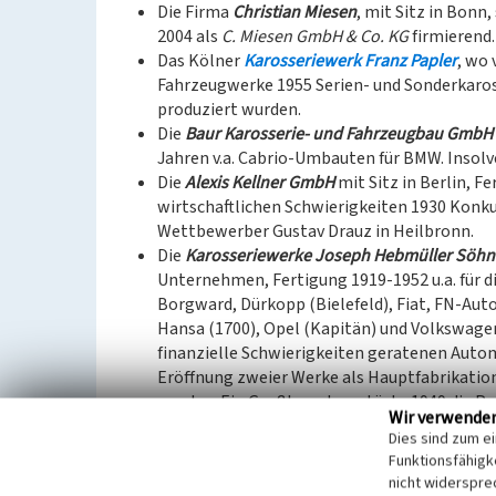
Die Firma
Christian Miesen
, mit Sitz in Bonn
2004 als
C. Miesen GmbH & Co. KG
firmierend.
Das Kölner
Karosseriewerk Franz Papler
, wo
Fahrzeugwerke 1955 Serien- und Sonderkaros
produziert wurden.
Die
Baur Karosserie- und Fahrzeugbau GmbH
Jahren v.a. Cabrio-Umbauten für BMW. Inso
Die
Alexis Kellner GmbH
mit Sitz in Berlin, F
wirtschaftlichen Schwierigkeiten 1930 Konk
Wettbewerber Gustav Drauz in Heilbronn.
Die
Karosseriewerke Joseph Hebmüller Söhn
Unternehmen, Fertigung 1919-1952 u.a. für d
Borgward, Dürkopp (Bielefeld), Fiat, FN-Aut
Hansa (1700), Opel (Kapitän) und Volkswage
finanzielle Schwierigkeiten geratenen Autom
Eröffnung zweier Werke als Hauptfabrikati
wurden. Ein Großbrand zerstörte 1949 die P
Wir verwende
wurde aus wirtschaftlichen Gründen 1952 mit
Dies sind zum e
Betrieb eingestellt. Aus Restbeständen fert
Funktionsfähigke
Hebmüller-VW-Cabrios.
nicht widerspre