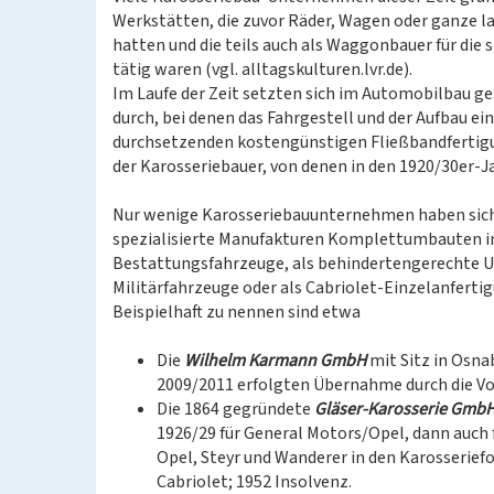
Werkstätten, die zuvor Räder, Wagen oder ganze la
hatten und die teils auch als Waggonbauer für die
tätig waren (vgl. alltagskulturen.lvr.de).
Im Laufe der Zeit setzten sich im Automobilbau g
durch, bei denen das Fahrgestell und der Aufbau ei
durchsetzenden kostengünstigen Fließbandfertigu
der Karosseriebauer, von denen in den 1920/30er-Ja
Nur wenige Karosseriebauunternehmen haben sich i
spezialisierte Manufakturen Komplettumbauten in 
Bestattungsfahrzeuge, als behindertengerechte 
Militärfahrzeuge oder als Cabriolet-Einzelanferti
Beispielhaft zu nennen sind etwa
Die
Wilhelm Karmann GmbH
mit Sitz in Osnab
2009/2011 erfolgten Übernahme durch die V
Die 1864 gegründete
Gläser-Karosserie Gmb
1926/29 für General Motors/Opel, dann auch
Opel, Steyr und Wanderer in den Karosserie
Cabriolet; 1952 Insolvenz.