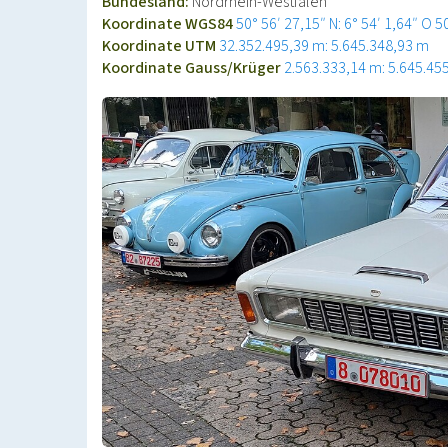
Bundesland:
Nordrhein-Westfalen
Koordinate WGS84
50° 56′ 27,15″ N: 6° 54′ 1,64″ O
5
Koordinate UTM
32.352.495,39 m: 5.645.348,93 m
Koordinate Gauss/Krüger
2.563.333,14 m: 5.645.45