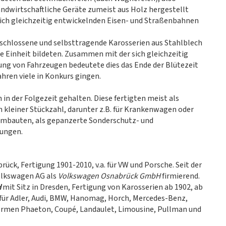
ndwirtschaftliche Geräte zumeist aus Holz hergestellt
 sich gleichzeitig entwickelnden Eisen- und Straßenbahnen
eschlossene und selbsttragende Karosserien aus Stahlblech
ne Einheit bildeten. Zusammen mit der sich gleichzeitig
ng von Fahrzeugen bedeutete dies das Ende der Blütezeit
hren viele in Konkurs gingen.
n der Folgezeit gehalten. Diese fertigten meist als
kleiner Stückzahl, darunter z.B. für Krankenwagen oder
Umbauten, als gepanzerte Sonderschutz- und
gungen.
rück, Fertigung 1901-2010, v.a. für VW und Porsche. Seit der
olkswagen AG als
Volkswagen Osnabrück GmbH
firmierend.
H
mit Sitz in Dresden, Fertigung von Karosserien ab 1902, ab
 für Adler, Audi, BMW, Hanomag, Horch, Mercedes-Benz,
formen Phaeton, Coupé, Landaulet, Limousine, Pullman und