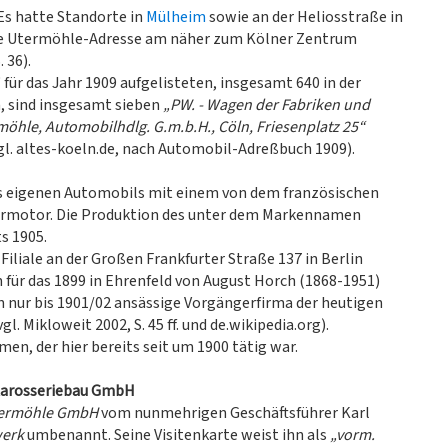
Es hatte Standorte in
Mülheim
sowie an der Heliosstraße in
ne Utermöhle-Adresse am näher zum Kölner Zentrum
 36).
für das Jahr 1909 aufgelisteten, insgesamt 640 in der
 sind insgesamt sieben
„PW. - Wagen der Fabriken und
möhle, Automobilhdlg. G.m.b.H., Cöln, Friesenplatz 25“
gl. altes-koeln.de, nach Automobil-Adreßbuch 1909).
s eigenen Automobils mit einem von dem französischen
rmotor. Die Produktion des unter dem Markennamen
s 1905.
iliale an der Großen Frankfurter Straße 137 in Berlin
 für das 1899 in Ehrenfeld von August Horch (1868-1951)
n nur bis 1901/02 ansässige Vorgängerfirma der heutigen
gl. Mikloweit 2002, S. 45 ff. und de.wikipedia.org).
n, der hier bereits seit um 1900 tätig war.
Karosseriebau GmbH
termöhle GmbH
vom nunmehrigen Geschäftsführer Karl
werk
umbenannt. Seine Visitenkarte weist ihn als
„vorm.