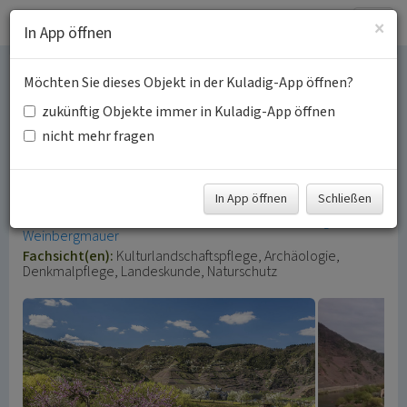
Togg
×
In App öffnen
navig
Möchten Sie dieses Objekt in der Kuladig-App öffnen?
Calmont-Region
zukünftig Objekte immer in Kuladig-App öffnen
nicht mehr fragen
Weinkulturlandschaft an der
Terrassenmosel
In App öffnen
Schließen
Schlagwörter:
Kulturlandschaftsbereich
Weinberg
Weinbergmauer
Fachsicht(en):
Kulturlandschaftspflege, Archäologie,
Denkmalpflege, Landeskunde, Naturschutz