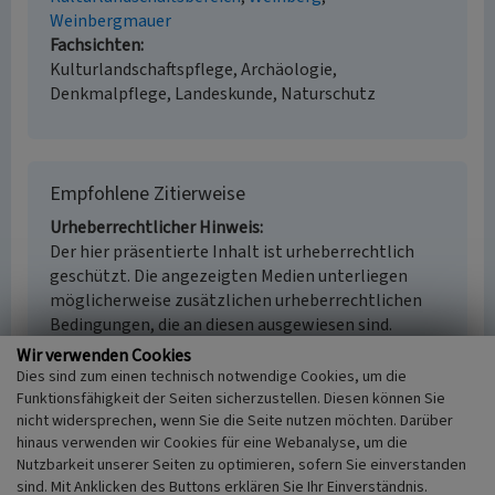
Weinbergmauer
Fachsichten
Kulturlandschaftspflege, Archäologie,
Denkmalpflege, Landeskunde, Naturschutz
Empfohlene Zitierweise
Urheberrechtlicher Hinweis
Der hier präsentierte Inhalt ist urheberrechtlich
geschützt. Die angezeigten Medien unterliegen
möglicherweise zusätzlichen urheberrechtlichen
Bedingungen, die an diesen ausgewiesen sind.
Empfohlene Zitierweise
Wir verwenden Cookies
„Calmont-Region”. In: KuLaDig,
Dies sind zum einen technisch notwendige Cookies, um die
Kultur.Landschaft.Digital. URL:
Funktionsfähigkeit der Seiten sicherzustellen. Diesen können Sie
nicht widersprechen, wenn Sie die Seite nutzen möchten. Darüber
https://www.kuladig.de/Objektansicht/SWB-
hinaus verwenden wir Cookies für eine Webanalyse, um die
266695
(Abgerufen: 6. August 2026)
Nutzbarkeit unserer Seiten zu optimieren, sofern Sie einverstanden
sind. Mit Anklicken des Buttons erklären Sie Ihr Einverständnis.