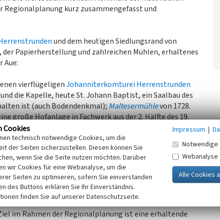
der Regionalplanung kurz zusammengefasst und
 Herrenstrunden
und dem heutigen Siedlungsrand von
 der Papierherstellung und zahlreichen Mühlen, erhaltenes
r Aue:
genen vierflügeligen
Johanniterkomturei Herrenstrunden
und die Kapelle, heute St. Johann Baptist, ein Saalbau des
rhalten ist (auch Bodendenkmal);
Maltesermühle
von 1728.
 eine große Hofanlage in Fachwerk aus der 2. Hälfte des 19.
854-60) mit Obergraben, Geländerelikten wie
n Cookies
Impressum
|
Da
inen technisch notwendige Cookies, um die
Notwendige 
it der Seiten sicherzustellen. Diesen können Sie
Webanalyse
chen, wenn Sie die Seite nutzen möchten. Darüber
nsemble des 19. Jahrhunderts (LVR-Industriemuseum).
n wir Cookies für eine Webanalyse, um die
ühle, geplant als Steinschneidemühle für den örtlichen
erer Seiten zu optimieren, sofern Sie einverstanden
ken des Buttons erklären Sie Ihr Einverständnis.
it erhaltenen Abbauspuren (Bodendenkmäler).
tionen finden Sie auf unserer Datenschutzseite.
Ziel im Rahmen der Regionalplanung ist eine erhaltende