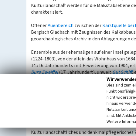
Kulturlandschaft werden für die Maßstabsebene 
charakterisiert.
Offener
Auenbereich
zwischen der
Karstquelle bei
Bergisch Gladbach mit Zeugnissen des Kalkabbaus,
geoarchäologisches Archiv in den Ablagerungen de
Ensemble aus der ehemaligen auf einer Insel gele
(1224-1803), von der allein das Wohnhaus von 1684 
14./16. Jahrhunderts mit Erweiterung von 1904, e
Burg Zweiffel
(17. Jahrhundert), unweit
Gut Schiff
,
Jahrhunderts; Relikte der Pulvermühle
Am Schiff
(1
Wir verwende
Dies sind zum e
Sprengwällen und Hohlwegen (Bodendenkmäler).
Funktionsfähigke
nicht widerspre
Obere Dombach
und
Alte Dombach
, Papiermühlene
hinaus verwende
Igeler Mühle
, Wassermühle von 1856-58 (Getreidem
Nutzbarkeit uns
Kalkstein), ehemalige
Lochermühle
.
sind. Mit Anklic
Im Umfeld von Großbüchel mehrere Steinbrüche m
Weitere Informa
Kulturlandschaftliches und denkmalpflegerisches 