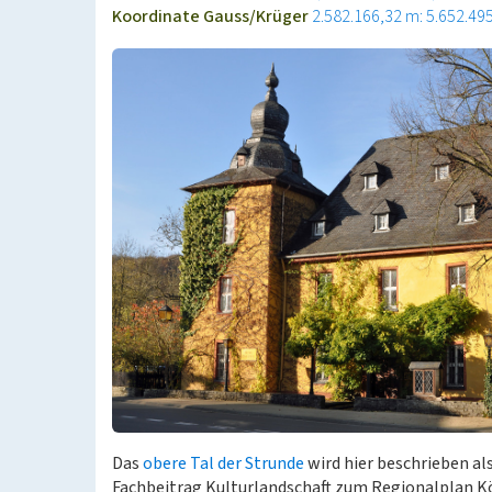
Koordinate Gauss/Krüger
2.582.166,32 m: 5.652.49
Das
obere Tal der Strunde
wird hier beschrieben al
Fachbeitrag Kulturlandschaft zum Regionalplan K