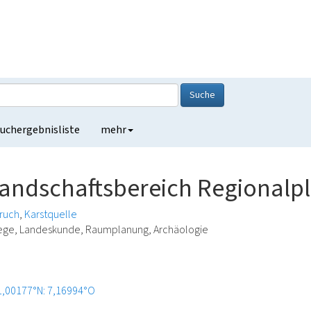
Suche
uchergebnisliste
mehr
landschaftsbereich Regionalpl
ruch
Karstquelle
lege, Landeskunde, Raumplanung, Archäologie
1,00177°N: 7,16994°O