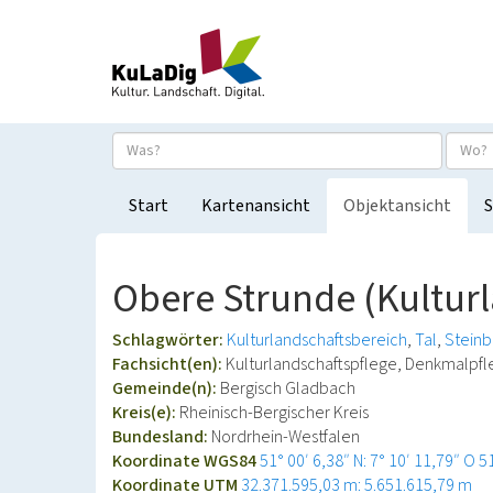
Start
Kartenansicht
Objektansicht
S
Obere Strunde (Kultur
Schlagwörter:
Kulturlandschaftsbereich
Tal
Steinb
Fachsicht(en):
Kulturlandschaftspflege, Denkmalpf
Gemeinde(n):
Bergisch Gladbach
Kreis(e):
Rheinisch-Bergischer Kreis
Bundesland:
Nordrhein-Westfalen
Koordinate WGS84
51° 00′ 6,38″ N: 7° 10′ 11,79″ O
5
Koordinate UTM
32.371.595,03 m: 5.651.615,79 m