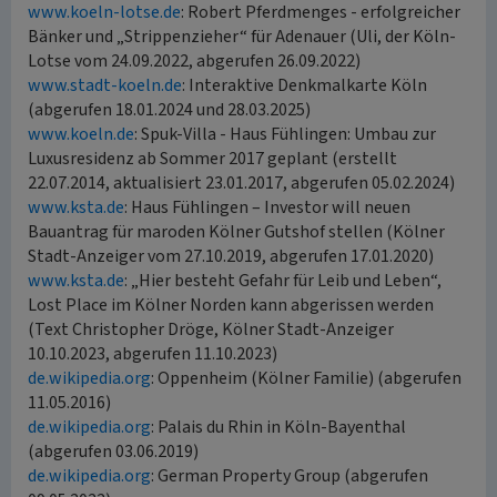
www.koeln-lotse.de
: Robert Pferdmenges - erfolgreicher
Bänker und „Strippenzieher“ für Adenauer (Uli, der Köln-
Lotse vom 24.09.2022, abgerufen 26.09.2022)
www.stadt-koeln.de
: Interaktive Denkmalkarte Köln
(abgerufen 18.01.2024 und 28.03.2025)
www.koeln.de
: Spuk-Villa - Haus Fühlingen: Umbau zur
Luxusresidenz ab Sommer 2017 geplant (erstellt
22.07.2014, aktualisiert 23.01.2017, abgerufen 05.02.2024)
www.ksta.de
: Haus Fühlingen – Investor will neuen
Bauantrag für maroden Kölner Gutshof stellen (Kölner
Stadt-Anzeiger vom 27.10.2019, abgerufen 17.01.2020)
www.ksta.de
: „Hier besteht Gefahr für Leib und Leben“,
Lost Place im Kölner Norden kann abgerissen werden
(Text Christopher Dröge, Kölner Stadt-Anzeiger
10.10.2023, abgerufen 11.10.2023)
de.wikipedia.org
: Oppenheim (Kölner Familie) (abgerufen
11.05.2016)
de.wikipedia.org
: Palais du Rhin in Köln-Bayenthal
(abgerufen 03.06.2019)
de.wikipedia.org
: German Property Group (abgerufen