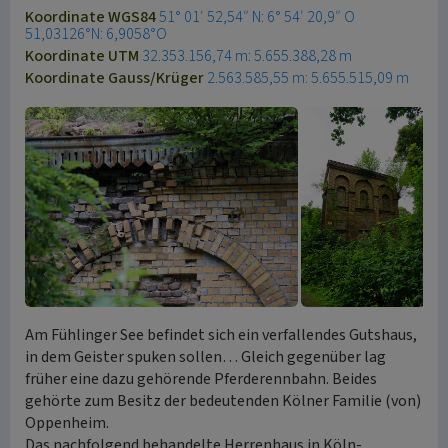
Koordinate WGS84
51° 01′ 52,54″ N: 6° 54′ 20,9″ O
51,03126°N: 6,9058°O
Koordinate UTM
32.353.156,74 m: 5.655.388,28 m
Koordinate Gauss/Krüger
2.563.585,55 m: 5.655.515,09 m
Am Fühlinger See befindet sich ein verfallendes Gutshaus,
in dem Geister spuken sollen… Gleich gegenüber lag
früher eine dazu gehörende Pferderennbahn. Beides
gehörte zum Besitz der bedeutenden Kölner Familie (von)
Oppenheim.
Das nachfolgend behandelte Herrenhaus in Köln-