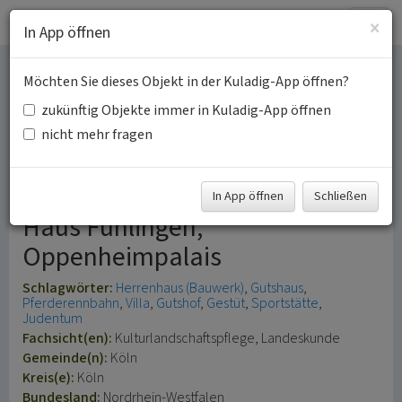
Togg
×
In App öffnen
navig
Möchten Sie dieses Objekt in der Kuladig-App öffnen?
Herrenhaus Villa
zukünftig Objekte immer in Kuladig-App öffnen
Oppenheim und
nicht mehr fragen
Rennbahn Fühlingen
In App öffnen
Schließen
Haus Fühlingen,
Oppenheimpalais
Schlagwörter:
Herrenhaus (Bauwerk)
Gutshaus
Pferderennbahn
Villa
Gutshof
Gestüt
Sportstätte
Judentum
Fachsicht(en):
Kulturlandschaftspflege, Landeskunde
Gemeinde(n):
Köln
Kreis(e):
Köln
Bundesland:
Nordrhein-Westfalen