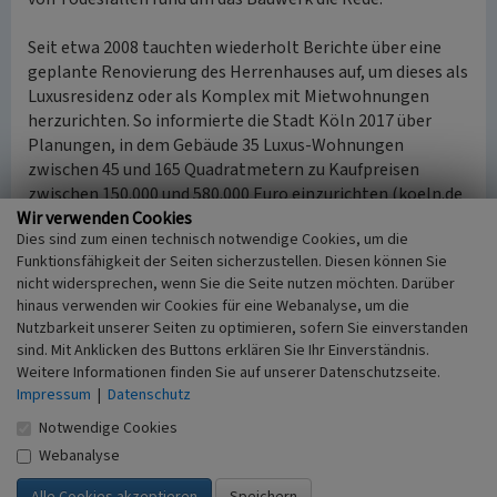
Seit etwa 2008 tauchten wiederholt Berichte über eine
geplante Renovierung des Herrenhauses auf, um dieses als
Luxusresidenz oder als Komplex mit Mietwohnungen
herzurichten. So informierte die Stadt Köln 2017 über
Planungen, in dem Gebäude 35 Luxus-Wohnungen
zwischen 45 und 165 Quadratmetern zu Kaufpreisen
zwischen 150.000 und 580.000 Euro einzurichten (koeln.de
Wir verwenden Cookies
2014/2017):
„Im Sommer 2017 sollen die ersten Bagger
Dies sind zum einen technisch notwendige Cookies, um die
anrollen ... Die Fertigstellung soll spätestens Ende 2018
Funktionsfähigkeit der Seiten sicherzustellen. Diesen können Sie
erfolgen.“
nicht widersprechen, wenn Sie die Seite nutzen möchten. Darüber
Seitdem bewerben wechselnde Investoren in schöner
hinaus verwenden wir Cookies für eine Webanalyse, um die
Regelmäßigkeit und mit teils prächtigen Fotomontagen
Nutzbarkeit unserer Seiten zu optimieren, sofern Sie einverstanden
ihre Vorhaben vor Ort. Im Jahr 2018 wurde die Planung von
sind. Mit Anklicken des Buttons erklären Sie Ihr Einverständnis.
„22 Neubau-Wohnungen mit einer Wohnfläche von 40 m²
Weitere Informationen finden Sie auf unserer Datenschutzseite.
bis 90 m² sowie 45 Tiefgaragen Stellplätze“
unter dem
Impressum
|
Datenschutz
Motto
„wohnen, wo andere Urlaub machen“
vorgestellt
Notwendige Cookies
und in Aussicht gestellt:
„Mitte 2018 werden die
Webanalyse
Bauarbeiten an den denkmalgeschützten sowie den
Neubau-Wohnungen abgeschlossen“
(dolphin-trust.com).