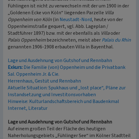
Fühlingen ist nicht zu verwechseln mit der um 1900 in der
„Goldenen Ecke von Köln“ liegenden Parzelle
Villa
Oppenheim von Köln
(in
Neustadt-Nord
, heute von der
Oppenheimstraße gequert, vgl. Abb. Lageplan /
Stadtführer 1897) bzw. mit der ebenfalls als
Villa
oder
Palais Oppenheim
bezeichneten, meist aber
Palais du Rhin
genannten 1906-1908 erbauten Villa in Bayenthal.
Lage und Ausdehnung von Gutshof und Rennbahn
Exkurs:
Die Familie (von) Oppenheim und die Privatbank
Sal. Oppenheim Jr. & Cie.
Herrenhaus, Gestüt und Rennbahn
Aktuelle Situation: Spukhaus und „lost place“, Pläne zur
Instandsetzung und Investitonsvorhaben
Hinweise: Kulturlandschaftsbereich und Baudenkmal
Internet, Literatur
Lage und Ausdehnung von Gutshof und Rennbahn
Auf einem großen Teil der Fläche des heutigen
Naherholungsgebiets „Fühlinger See“ im Kölner Stadtteil