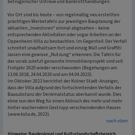
betrügerischer Untreue und Bankrotthandlungen.
Vor Ort sind bis heute – von regelmäßig neu erstellten
prächtigen Werbetafeln zur jeweiligen Bauplanung der
aktuellen „Investoren“ einmal abgesehen – keine
entsprechenden Aktivitäten oder sogar Arbeiten an der
Oppenheim-Villa zu beobachten. Im Gegenteil: Der Verfall
schreitet unaufhaltsam fort und einzig Müll und Graffiti
lassen eine gewisse „Nutzung“ erkennen. Die Tafeln für
das vorab zuletzt genannte Immobilienprojekt sind seit
Frühjahr 2020 wieder verschwunden (Begehungen am
13.06.2018, 24.04.2020 und am 04.04.2023).
Im Oktober 2023 berichtet der Kölner Stadt-Anzeiger,
dass der Villa aufgrund des fortschreitenden Verfalls der
Bausubstanz der Denkmalstatus aberkannt wurde. Dies
ebne nun den Weg für einen Abbruch des mehr und mehr
hinter wucherndem Gestrüpp verschwindenden Hauses
(www.ksta.de, 2023).
nach oben
Hinweise: Baudenkmal und Kulturlandschaftsbereich