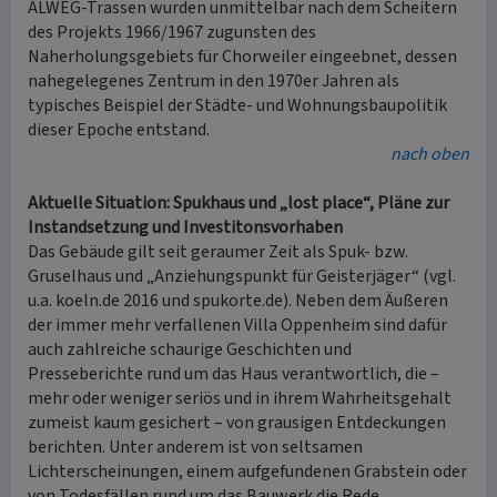
ALWEG-Trassen wurden unmittelbar nach dem Scheitern
des Projekts 1966/1967 zugunsten des
Naherholungsgebiets für Chorweiler eingeebnet, dessen
nahegelegenes Zentrum in den 1970er Jahren als
typisches Beispiel der Städte- und Wohnungsbaupolitik
dieser Epoche entstand.
nach oben
Aktuelle Situation: Spukhaus und „lost place“, Pläne zur
Instandsetzung und Investitonsvorhaben
Das Gebäude gilt seit geraumer Zeit als Spuk- bzw.
Gruselhaus und „Anziehungspunkt für Geisterjäger“ (vgl.
u.a. koeln.de 2016 und spukorte.de). Neben dem Äußeren
der immer mehr verfallenen Villa Oppenheim sind dafür
auch zahlreiche schaurige Geschichten und
Presseberichte rund um das Haus verantwortlich, die –
mehr oder weniger seriös und in ihrem Wahrheitsgehalt
zumeist kaum gesichert – von grausigen Entdeckungen
berichten. Unter anderem ist von seltsamen
Lichterscheinungen, einem aufgefundenen Grabstein oder
von Todesfällen rund um das Bauwerk die Rede.