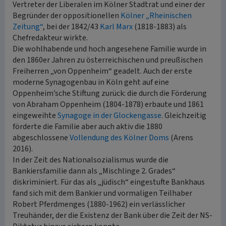
Vertreter der Liberalen im Kölner Stadtrat und einer der
Begründer der oppositionellen
Kölner „Rheinischen
Zeitung“
, bei der 1842/43
Karl Marx
(1818-1883) als
Chefredakteur wirkte.
Die wohlhabende und hoch angesehene Familie wurde in
den 1860er Jahren zu österreichischen und preußischen
Freiherren „von Oppenheim“ geadelt. Auch der erste
moderne Synagogenbau in Köln geht auf eine
Oppenheim’sche Stiftung zurück: die durch die Förderung
von Abraham Oppenheim (1804-1878) erbaute und 1861
eingeweihte
Synagoge in der Glockengasse
. Gleichzeitig
förderte die Familie aber auch aktiv die 1880
abgeschlossene
Vollendung des Kölner Doms
(Arens
2016).
In der Zeit des Nationalsozialismus wurde die
Bankiersfamilie dann als „Mischlinge 2. Grades“
diskriminiert. Für das als „jüdisch“ eingestufte Bankhaus
fand sich mit dem Bankier und vormaligen Teilhaber
Robert Pferdmenges (1880-1962) ein verlässlicher
Treuhänder, der die Existenz der Bank über die Zeit der NS-