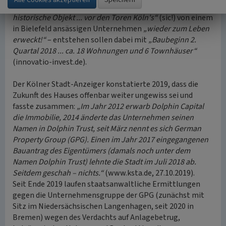
Gleichzeitig wird das
„einst erbaut im Jahre 1888 ...
historische Objekt ... vor den Toren Köln's“
(sic!) von einem
in Bielefeld ansässigen Unternehmen
„wieder zum Leben
erweckt!“
– entstehen sollen dabei mit
„Baubeginn 2.
Quartal 2018 ... ca. 18 Wohnungen und 6 Townhäuser“
(innovatio-invest.de).
Der Kölner Stadt-Anzeiger konstatierte 2019, dass die
Zukunft des Hauses offenbar weiter ungewiss sei und
fasste zusammen:
„Im Jahr 2012 erwarb Dolphin Capital
die Immobilie, 2014 änderte das Unternehmen seinen
Namen in Dolphin Trust, seit März nennt es sich German
Property Group (GPG). Einen im Jahr 2017 eingegangenen
Bauantrag des Eigentümers (damals noch unter dem
Namen Dolphin Trust) lehnte die Stadt im Juli 2018 ab.
Seitdem geschah – nichts.“
(www.ksta.de, 27.10.2019).
Seit Ende 2019 laufen staatsanwaltliche Ermittlungen
gegen die Unternehmensgruppe der GPG (zunächst mit
Sitz im Niedersächsischen Langenhagen, seit 2020 in
Bremen) wegen des Verdachts auf Anlagebetrug,