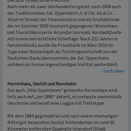
Diktatur hinaus sichern konnte.
Nach mehr als zwei Jahrhunderten geriet nach 2008 auch
das Traditionshaus
Sal. Oppenheim Jr. & Cie. AG & Co.
KGaA
im Strudel der Finanzkrise(n) und als Großaktionär
des im Sommer 2009 insolvent gegangenen Warenhaus-
und Touristikkonzerns
Arcandor
(vormals
KarstadtQuelle
AG
) in eine beträchtliche Schieflage. Nach 221 Jahren in
Familienbesitz wurde die Privatbank im März 2010 im
Zuge eines Notverkaufs als Tochtergesellschaft von der
Deutschen Bank übernommen, die
Sal. Oppenheim
seitdem als formal eigenständiges Institut weiterführt.
nach oben
Herrenhaus, Gestüt und Rennbahn
Das auch „Villa Oppenheim“ genannte Herrenhaus wird
teils auch auf „um 1880“ datiert, es umfasste zweieinhalb
Geschosse und besaß eine Loggia mit Freitreppe.
Mit dem 1869 gegründeten und nach einem ehemaligen
Rittergut benannten Gestüt Schlenderhan im rund 30
Kilometer entfernten Quadrath-Ichendorf (Stadt