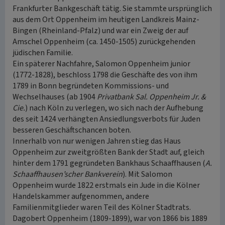
Frankfurter Bankgeschäft tätig. Sie stammte ursprünglich
aus dem Ort Oppenheim im heutigen Landkreis Mainz-
Bingen (Rheinland-Pfalz) und war ein Zweig der auf
Amschel Oppenheim (ca. 1450-1505) zurückgehenden
jüdischen Familie.
Ein späterer Nachfahre, Salomon Oppenheim junior
(1772-1828), beschloss 1798 die Geschäfte des von ihm
1789 in Bonn begründeten Kommissions- und
Wechselhauses (ab 1904
Privatbank Sal. Oppenheim Jr. &
Cie.
) nach Köln zu verlegen, wo sich nach der Aufhebung
des seit 1424 verhängten Ansiedlungsverbots für Juden
besseren Geschäftschancen boten.
Innerhalb von nur wenigen Jahren stieg das Haus
Oppenheim zur zweitgrößten Bank der Stadt auf, gleich
hinter dem 1791 gegründeten Bankhaus Schaaffhausen (
A.
Schaaffhausen’scher Bankverein
). Mit Salomon
Oppenheim wurde 1822 erstmals ein Jude in die Kölner
Handelskammer aufgenommen, andere
Familienmitglieder waren Teil des Kölner Stadtrats.
Dagobert Oppenheim (1809-1899), war von 1866 bis 1889