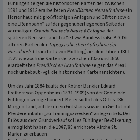
Fühlingen zeigen die historischen Karten der zwischen
1891 und 1912 erarbeiteten
Preußischen Neuaufnahme
ein
Herrenhaus mit großflächigen Anlagen und Gärten sowie
eine „Rennbahn“ auf der gegenüberliegenden Seite der
vormaligen
Grande Route de Neuss à Cologne
, der
späteren Neusser Landstraße bzw. Bundesstraße B 9. Die
älteren Karten der
Topographischen Aufnahme der
Rheinlande
(Tranchot / von Müffling) aus den Jahren 1801-
1828 wie auch die Karten der zwischen 1836 und 1850
erarbeiteten
Preußischen Uraufnahme
zeigen das Areal
noch unbebaut (vgl. die historischen Kartenansichten).
Um das Jahr 1884 kaufte der Kölner Bankier Eduard
Freiherr von Oppenheim (1831-1909) von der Gemeinde
Fühlingen wenige hundert Meter südlich des Ortes 186
Morgen Land, auf der er ein Gutshaus sowie ein Gestüt mit
Pferderennbahn „zu Trainingszwecken“ anlegen ließ. Der
Erlös aus dem Grundverkauf soll es Fühlinger Bevölkerung
ermöglicht haben, die 1887/88 errichtete Kirche St.
Marien zu erbauen.