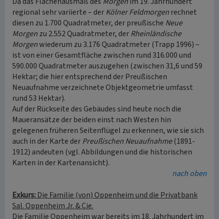
Da das Flächenausmaß des
Morgen
im 19. Jahrhundert
regional sehr variierte – der
Kölner Feldmorgen
rechnet
diesen zu 1.700 Quadratmeter, der preußische
Neue
Morgen
zu 2.552 Quadratmeter, der
Rheinländische
Morgen
wiederum zu 3.176 Quadratmeter (Trapp 1996) –
ist von einer Gesamtfläche zwischen rund 316.000 und
590.000 Quadratmeter auszugehen (zwischen 31,6 und 59
Hektar; die hier entsprechend der Preußischen
Neuaufnahme verzeichnete Objektgeometrie umfasst
rund 53 Hektar).
Auf der Rückseite des Gebäudes sind heute noch die
Maueransätze der beiden einst nach Westen hin
gelegenen früheren Seitenflügel zu erkennen, wie sie sich
auch in der Karte der
Preußischen Neuaufnahme
(1891-
1912) andeuten (vgl. Abbildungen und die historischen
Karten in der Kartenansicht).
nach oben
Exkurs:
Die Familie (von) Oppenheim und die Privatbank
Sal. Oppenheim Jr. & Cie.
Die Familie Oppenheim war bereits im 18. Jahrhundert im