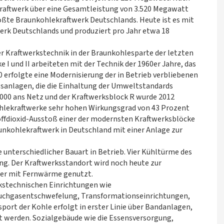
Kraftwerk über eine Gesamtleistung von 3.520 Megawatt
größte Braunkohlekraftwerk Deutschlands. Heute ist es mit
erk Deutschlands und produziert pro Jahr etwa 18
r Kraftwerkstechnik in der Braunkohlesparte der letzten
e I und II arbeiteten mit der Technik der 1960er Jahre, das
0 erfolgte eine Modernisierung der in Betrieb verbliebenen
anlagen, die die Einhaltung der Umweltstandards
2000 ans Netz und der Kraftwerksblock R wurde 2012
kohlekraftwerke sehr hohen Wirkungsgrad von 43 Prozent
fdioxid-Ausstoß einer der modernsten Kraftwerksblöcke
unkohlekraftwerk in Deutschland mit einer Anlage zur
unterschiedlicher Bauart in Betrieb. Vier Kühltürme des
ng. Der Kraftwerksstandort wird noch heute zur
er mit Fernwärme genutzt.
rkstechnischen Einrichtungen wie
uchgasentschwefelung, Transformationseinrichtungen,
ort der Kohle erfolgt in erster Linie über Bandanlagen,
t werden. Sozialgebäude wie die Essensversorgung,