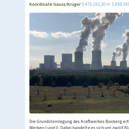
Koordinate Gauss/Krüger
5.470.193,30 m: 5.698.34
Die Grundsteinlegung des Kraftwerkes Boxberg erf
Werken I und II. Dabei handelte es sich um zwölf B