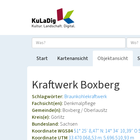
Start
Kartenansicht
Objektansicht
S
Kraftwerk Boxberg
Schlagwörter:
Braunkohlekraftwerk
Fachsicht(en):
Denkmalpflege
Gemeinde(n):
Boxberg / Oberlausitz
Kreis(e):
Görlitz
Bundesland:
Sachsen
Koordinate WGS84
51° 25′ 8,47″ N: 14° 34′ 10,39″ O
Koordinate UTM
33.470.068,53 m: 5.696.510,93 m