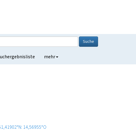
Suche
uchergebnisliste
mehr
51,41902°N: 14,56955°O