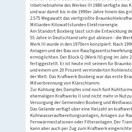
Inbetriebnahme des Werkes III 1980 verfügte das 
und war damit bis in die 1990er Jahre hinein das 
2.575 Megawatt das viertgrößte Braunkohlekraftw
Milliarden Kilowattstunden Elektroenergie.
Am Standort Boxberg lässt sich die Entwicklung de
55 Jahre in Deutschland sehr gut ablesen - die Werk
Werk III wurde in den 1970ern konzipiert. Nach 199
Anlagen und der Bau von Rauchgasentschwefelungs
ermöglichten. Der Block Q (Werk IV) ging im Jahr 
fertiggestellt. Er ist heute mit seinem für Braun
und einem um 20 Prozent verminderten Kohlenstof
der Welt. Das Kraftwerk Boxberg war das erste Bra
Mitverbrennung von Klärschlamm.
Zur Kühlung des Dampfes sind noch fünf Kühltürme 
ehemaligen Kraftwerks II sind nicht mehr in Nutzu
Versorgung der Gemeinden Boxberg und Weißwass
Das Gelände verfügt über eine Vielzahl an kraftwe
Kühlwasseraufbereitungsanlagen, Anlagen zur Ra
Fernwärmestationen oder Filteranlagen. Der Transp
kann aber auch per Zug zum Kraftwerk eingerichte