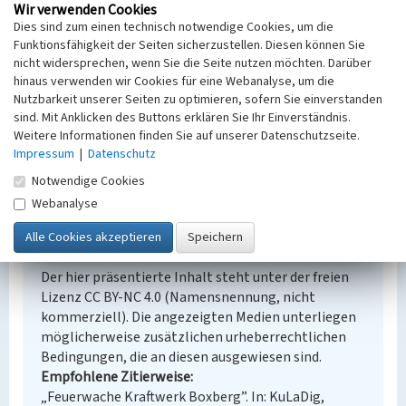
Fachsicht(en)
Wir verwenden Cookies
Dies sind zum einen technisch notwendige Cookies, um die
Denkmalpflege
Funktionsfähigkeit der Seiten sicherzustellen. Diesen können Sie
Erfassungsmaßstab
nicht widersprechen, wenn Sie die Seite nutzen möchten. Darüber
Keine Angabe
hinaus verwenden wir Cookies für eine Webanalyse, um die
Erfassungsmethode
Nutzbarkeit unserer Seiten zu optimieren, sofern Sie einverstanden
Übernahme aus externer Fachdatenbank
sind. Mit Anklicken des Buttons erklären Sie Ihr Einverständnis.
Historischer Zeitraum
Weitere Informationen finden Sie auf unserer Datenschutzseite.
Beginn 1997, Ende 2001
Impressum
|
Datenschutz
Notwendige Cookies
Webanalyse
Empfohlene Zitierweise
Urheberrechtlicher Hinweis
Der hier präsentierte Inhalt steht unter der freien
Lizenz CC BY-NC 4.0 (Namensnennung, nicht
kommerziell). Die angezeigten Medien unterliegen
möglicherweise zusätzlichen urheberrechtlichen
Bedingungen, die an diesen ausgewiesen sind.
Empfohlene Zitierweise
„Feuerwache Kraftwerk Boxberg”. In: KuLaDig,