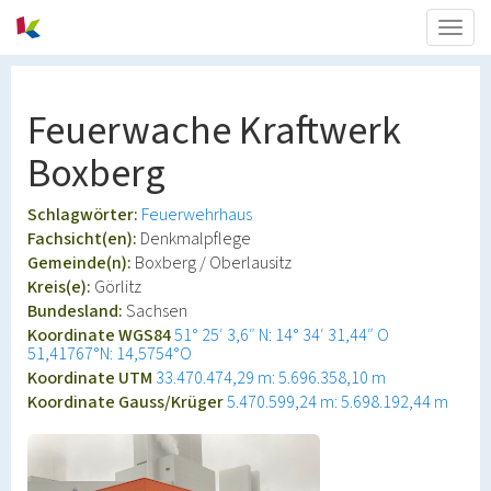
Togg
navig
Feuerwache Kraftwerk
Boxberg
Schlagwörter:
Feuerwehrhaus
Fachsicht(en):
Denkmalpflege
Gemeinde(n):
Boxberg / Oberlausitz
Kreis(e):
Görlitz
Bundesland:
Sachsen
Koordinate WGS84
51° 25′ 3,6″ N: 14° 34′ 31,44″ O
51,41767°N: 14,5754°O
Koordinate UTM
33.470.474,29 m: 5.696.358,10 m
Koordinate Gauss/Krüger
5.470.599,24 m: 5.698.192,44 m