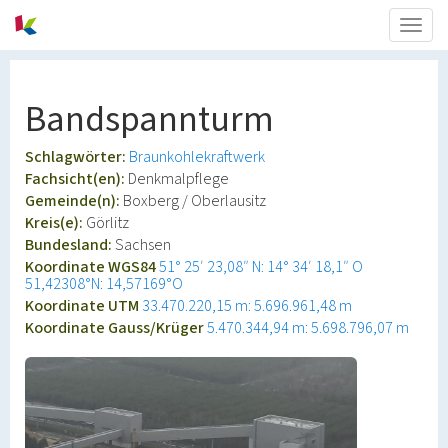
Togg
navig
Bandspannturm
Schlagwörter:
Braunkohlekraftwerk
Fachsicht(en):
Denkmalpflege
Gemeinde(n):
Boxberg / Oberlausitz
Kreis(e):
Görlitz
Bundesland:
Sachsen
Koordinate WGS84
51° 25′ 23,08″ N: 14° 34′ 18,1″ O
51,42308°N: 14,57169°O
Koordinate UTM
33.470.220,15 m: 5.696.961,48 m
Koordinate Gauss/Krüger
5.470.344,94 m: 5.698.796,07 m