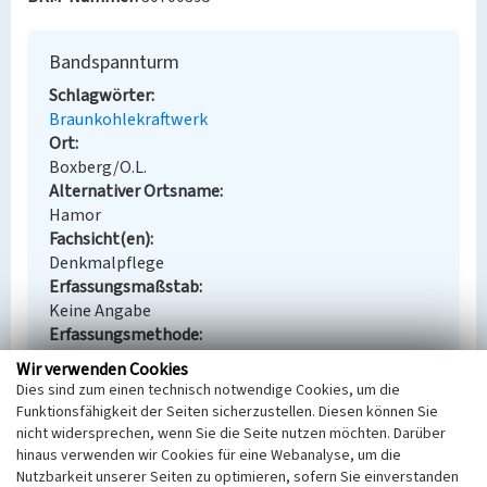
Bandspannturm
Schlagwörter
Braunkohlekraftwerk
Ort
Boxberg/O.L.
Alternativer Ortsname
Hamor
Fachsicht(en)
Denkmalpflege
Erfassungsmaßstab
Keine Angabe
Erfassungsmethode
Übernahme aus externer Fachdatenbank
Wir verwenden Cookies
Historischer Zeitraum
Dies sind zum einen technisch notwendige Cookies, um die
Beginn 1997, Ende 2001
Funktionsfähigkeit der Seiten sicherzustellen. Diesen können Sie
nicht widersprechen, wenn Sie die Seite nutzen möchten. Darüber
hinaus verwenden wir Cookies für eine Webanalyse, um die
Nutzbarkeit unserer Seiten zu optimieren, sofern Sie einverstanden