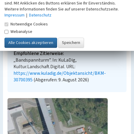
sind. Mit Anklicken des Buttons erklären Sie Ihr Einverständnis.
Empfohlene Zitierweise
Weitere Informationen finden Sie auf unserer Datenschutzseite.
Urheberrechtlicher Hinweis
Impressum
|
Datenschutz
Der hier präsentierte Inhalt steht unter der freien
Notwendige Cookies
Lizenz CC BY-NC 4.0 (Namensnennung, nicht
Webanalyse
kommerziell). Die angezeigten Medien unterliegen
möglicherweise zusätzlichen urheberrechtlichen
Bedingungen, die an diesen ausgewiesen sind.
Empfohlene Zitierweise
„Bandspannturm”. In: KuLaDig,
Kultur.Landschaft.Digital. URL:
https://www.kuladig.de/Objektansicht/BKM-
30700395
(Abgerufen: 9. August 2026)