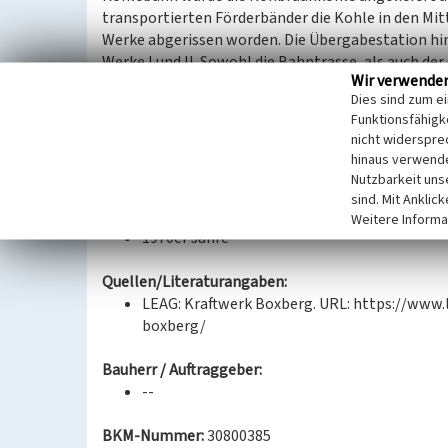
transportierten Förderbänder die Kohle in den Mit
Werke abgerissen worden. Die Übergabestation hinge
Werke I und II. Sowohl die Bahntrasse, als auch de
Wir verwende
zum Ausblasen der Kohlereste aus den Wagen sowi
Dies sind zum e
ebenfalls in einem guten Zustand erhalten. Die Üb
Funktionsfähigke
Kraftwerkes mit Rohbraunkohle ist von technische
nicht widerspre
hinaus verwende
(Kathrin Kruner, Landesamt für Denkmalpflege Sa
Nutzbarkeit uns
sind. Mit Anklic
Datierung:
Weitere Informa
1970er Jahre
Quellen/Literaturangaben:
LEAG: Kraftwerk Boxberg. URL: https://www.
boxberg/
Bauherr / Auftraggeber:
--
BKM-Nummer:
30800385