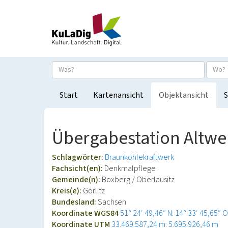
Start
Kartenansicht
Objektansicht
S
Übergabestation Altwe
Schlagwörter:
Braunkohlekraftwerk
Fachsicht(en):
Denkmalpflege
Gemeinde(n):
Boxberg / Oberlausitz
Kreis(e):
Görlitz
Bundesland:
Sachsen
Koordinate WGS84
51° 24′ 49,46″ N: 14° 33′ 45,65″ O
Koordinate UTM
33.469.587,24 m: 5.695.926,46 m