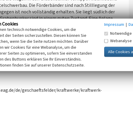
telschwerbau. Die Förderbänder sind nach Stilllegung der
gen ist noch vollständig erhalten. Sie liegt südlich der
r Grabenbunker sind in einem guten Zustand. Eine Anlage
n Cookies
Impressum
|
Da
e eine Warte zur Überwachung der Entleerung sind
inen technisch notwendige Cookies, um die
ergabestation als Mittelpunkt der Versorgung des
Notwendige 
it der Seiten sicherzustellen. Diesen können Sie
r Relevanz.
Webanalyse
chen, wenn Sie die Seite nutzen möchten. Darüber
n wir Cookies für eine Webanalyse, um die
chsen, 2023)
erer Seiten zu optimieren, sofern Sie einverstanden
ken des Buttons erklären Sie Ihr Einverständnis.
tionen finden Sie auf unserer Datenschutzseite.
leag.de/de/geschaeftsfelder/kraftwerke/kraftwerk-