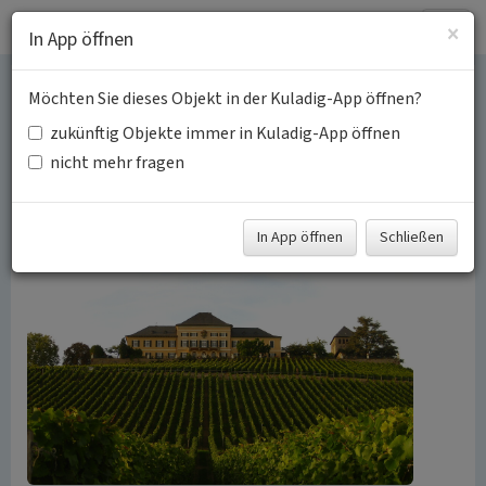
Togg
×
In App öffnen
navig
Möchten Sie dieses Objekt in der Kuladig-App öffnen?
Weingüter und Weinkeller
zukünftig Objekte immer in Kuladig-App öffnen
im Rheingau
nicht mehr fragen
Schlagwörter:
Weingut
Weinkeller
Fachsicht(en):
Kulturlandschaftspflege, Landeskunde
In App öffnen
Schließen