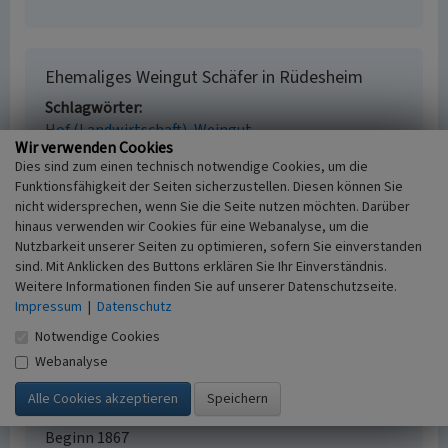
Ehemaliges Weingut Schäfer in Rüdesheim
Schlagwörter
Hof (Landwirtschaft)
Weingut
Wir verwenden Cookies
Straße / Hausnummer
Dies sind zum einen technisch notwendige Cookies, um die
Löhrstraße 8
Funktionsfähigkeit der Seiten sicherzustellen. Diesen können Sie
Ort
nicht widersprechen, wenn Sie die Seite nutzen möchten. Darüber
65385 Rüdesheim am Rhein
hinaus verwenden wir Cookies für eine Webanalyse, um die
Gesetzlich geschütztes Kulturdenkmal
Nutzbarkeit unserer Seiten zu optimieren, sofern Sie einverstanden
Kulturdenkmal gem. § 2 DSchG Hessen
sind. Mit Anklicken des Buttons erklären Sie Ihr Einverständnis.
Fachsicht(en)
Weitere Informationen finden Sie auf unserer Datenschutzseite.
Kulturlandschaftspflege
Impressum
|
Datenschutz
Erfassungsmaßstab
Notwendige Cookies
i.d.R. 1:5.000 (größer als 1:20.000)
Webanalyse
Erfassungsmethode
Literaturauswertung
Historischer Zeitraum
Beginn 1867