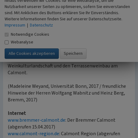
hinaus verwenden wir Cookies für eine Webanalyse, um die
Mauerreste eines
Römischen Bergheiligtums
an höchster
Nutzbarkeit unserer Seiten zu optimieren, sofern Sie einverstanden
Stelle des Berges wurden freigelegt und ein
sind. Mit Anklicken des Buttons erklären Sie Ihr Einverständnis.
Gallorömischer Umgangstempel wurde anhand von
Weitere Informationen finden Sie auf unserer Datenschutzseite.
Rekonstruktionen auf seinen Grundmauern wieder
Impressum
|
Datenschutz
aufgebaut. Die landschaftsprägende
Klosterruine Stuben
Notwendige Cookies
wurde saniert und kann für Veranstaltungen genutzt
Webanalyse
werden. Die Wechselwirkungen zwischen dem Weinbau
am Calmont und den kulturlandschaftlichen Elementen
war und bleibt maßgeblich für die Entwicklung der
Weinkulturlandschaft und den Terrassenweinbau am
Calmont.
(Madeleine Weyand, Universität Bonn, 2017 / freundliche
Hinweise der Herren Wolfgang Wabnitz und Heinz Berg,
Bremm, 2017)
Internet
www.bremmer-calmont.de
: Der Bremmer Calmont
(abgerufen 15.04.2017)
www.calmont-region.de
: Calmont Region (abgerufen