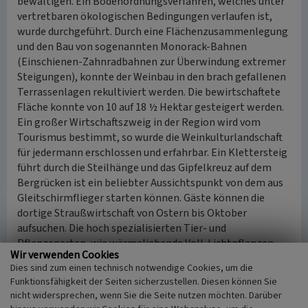
bewältigen. Ein Bodenordnungsverfahren, welches unter
vertretbaren ökologischen Bedingungen verlaufen ist,
wurde durchgeführt. Durch eine Flächenzusammenlegung
und den Bau von sogenannten Monorack-Bahnen
(Einschienen-Zahnradbahnen zur Überwindung extremer
Steigungen), konnte der Weinbau in den brach gefallenen
Terrassenlagen rekultiviert werden. Die bewirtschaftete
Fläche konnte von 10 auf 18 ½ Hektar gesteigert werden.
Ein großer Wirtschaftszweig in der Region wird vom
Tourismus bestimmt, so wurde die Weinkulturlandschaft
für jedermann erschlossen und erfahrbar. Ein Klettersteig
führt durch die Steilhänge und das Gipfelkreuz auf dem
Bergrücken ist ein beliebter Aussichtspunkt von dem aus
Gleitschirmflieger starten können. Gäste können die
dortige Straußwirtschaft von Ostern bis Oktober
aufsuchen. Die hoch spezialisierten Tier- und
Pflanzenarten, wie wärmeliebende Voll-Lichtpflanzen
Wir verwenden Cookies
oder Salamander, finden in den Weinbergterrassen ihren
Dies sind zum einen technisch notwendige Cookies, um die
Lebensraum. Die Erhaltung der ökologischen Vielfalt ist
Funktionsfähigkeit der Seiten sicherzustellen. Diesen können Sie
ein Ziel der Kulturlandschaftspflege.
nicht widersprechen, wenn Sie die Seite nutzen möchten. Darüber
Die durch archäologische Ausgrabungen entdeckten