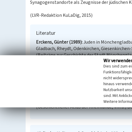
Synagogenstandorte als Zeugnisse der jüdischen K
(LVR-Redaktion KuLaDig, 2015)
Literatur
Erckens, Günter (1989)
Juden in Mönchengladba
Gladbach, Rheydt, Odenkirchen, Giesenkirchen-
(Beiträge zur Geschichte der Stadt Mönchengla
Wir verwende
Erckens, Günter (1988)
Juden in Mönchengladba
Dies sind zum e
Gladbach, Rheydt, Odenkirchen, Giesenkirchen-
Funktionsfähigke
(Beiträge zur Geschichte der Stadt Mönchengla
nicht widerspre
Peters, Dieter (1993)
Land zwischen Rhein und 
hinaus verwende
von jüdischen Friedhöfen in der ehemaligen Rhe
Nutzbarkeit uns
Kleve.
sind. Mit Anklic
Reuter, Ursula (2007)
Jüdische Gemeinden vom f
Weitere Informa
(Geschichtlicher Atlas der Rheinlande, VIII.8.) B