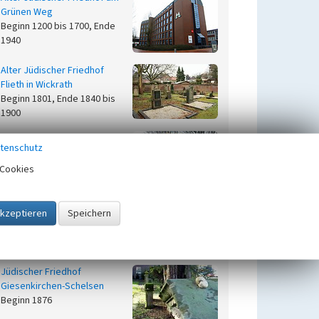
Grünen Weg
Beginn 1200 bis 1700, Ende
1940
Alter Jüdischer Friedhof
Flieth in Wickrath
Beginn 1801, Ende 1840 bis
1900
Alter Jüdischer Friedhof
tenschutz
Watelerstraße in Rheydt
Beginn 1701 bis 1800
Cookies
Jüdischer Friedhof
Eifelstraße in Rheydt
Beginn 1832 bis 1836
Jüdischer Friedhof
Giesenkirchen-Schelsen
Beginn 1876