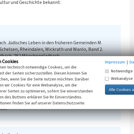
ultur und Geschichte bekannt.
ch. Jüdisches Leben in den früheren Gemeinden M.
Schelsen, Rheindalen, Wickrath und Wanlo, Band 2.
dbach, 26.) Mönchengladbach.
n Cookies
Impressum
|
Da
ch. Jüdisches Leben in den früheren Gemeinden M.
inen technisch notwendige Cookies, um die
Schelsen, Rheindahlen, Wickrath und Wanlo, Band 1.
Notwendige 
it der Seiten sicherzustellen. Diesen können Sie
dbach, 25.) Mönchengladbach.
Webanalyse
chen, wenn Sie die Seite nutzen möchten. Darüber
Maas / Land tussen Rijn en Maas. Genealogische Daten
n wir Cookies für eine Webanalyse, um die
inprovinz und in der niederländischen Provinz Limburg.
erer Seiten zu optimieren, sofern Sie einverstanden
ken des Buttons erklären Sie Ihr Einverständnis.
rühen 19. bis zum Beginn des 21. Jahrhunderts.
tionen finden Sie auf unserer Datenschutzseite.
onn.