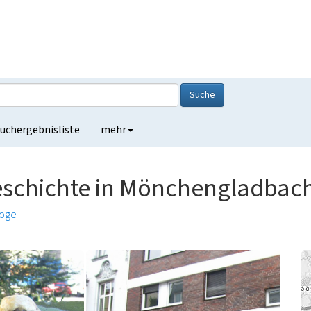
Suche
uchergebnisliste
mehr
eschichte in Mönchengladbac
oge