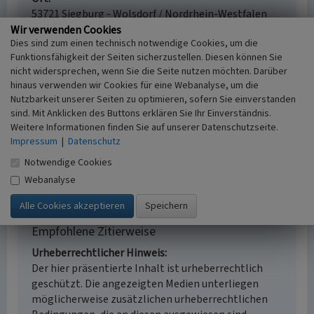
53721 Siegburg - Wolsdorf / Nordrhein-Westfalen
Fachsicht(en)
Wir verwenden Cookies
Dies sind zum einen technisch notwendige Cookies, um die
Kulturlandschaftspflege
Funktionsfähigkeit der Seiten sicherzustellen. Diesen können Sie
Erfassungsmaßstab
nicht widersprechen, wenn Sie die Seite nutzen möchten. Darüber
i.d.R. 1:5.000 (größer als 1:20.000)
hinaus verwenden wir Cookies für eine Webanalyse, um die
Erfassungsmethode
Nutzbarkeit unserer Seiten zu optimieren, sofern Sie einverstanden
Literaturauswertung, Geländebegehung/-
sind. Mit Anklicken des Buttons erklären Sie Ihr Einverständnis.
kartierung, mündliche Hinweise Ortsansässiger,
Weitere Informationen finden Sie auf unserer Datenschutzseite.
Ortskundiger
Impressum
|
Datenschutz
Historischer Zeitraum
Notwendige Cookies
Beginn 800 bis 1064
Webanalyse
Empfohlene Zitierweise
Urheberrechtlicher Hinweis
Der hier präsentierte Inhalt ist urheberrechtlich
geschützt. Die angezeigten Medien unterliegen
möglicherweise zusätzlichen urheberrechtlichen