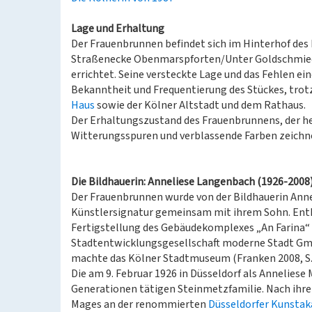
Lage und Erhaltung
Der Frauenbrunnen befindet sich im Hinterhof des
Straßenecke Obenmarspforten/Unter Goldschmied, 
errichtet. Seine versteckte Lage und das Fehlen ei
Bekanntheit und Frequentierung des Stückes, tro
Haus
sowie der Kölner Altstadt und dem Rathaus.
Der Erhaltungszustand des Frauenbrunnens, der heu
Witterungsspuren und verblassende Farben zeichne
Die Bildhauerin: Anneliese Langenbach (1926-2008
Der Frauenbrunnen wurde von der Bildhauerin Anne
Künstlersignatur gemeinsam mit ihrem Sohn. Enth
Fertigstellung des Gebäudekomplexes „An Farina“ a
Stadtentwicklungsgesellschaft moderne Stadt Gmb
machte das Kölner Stadtmuseum (Franken 2008, S. 
Die am 9. Februar 1926 in Düsseldorf als Annelies
Generationen tätigen Steinmetzfamilie. Nach ihrer
Mages an der renommierten
Düsseldorfer Kunsta