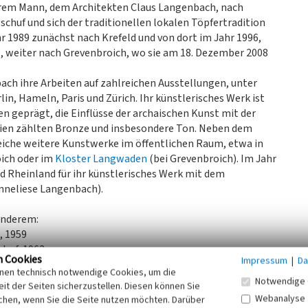
 ihrem Mann, dem Architekten Claus Langenbach, nach
huf und sich der traditionellen lokalen Töpfertradition
r 1989 zunächst nach Krefeld und von dort im Jahr 1996,
, weiter nach Grevenbroich, wo sie am 18. Dezember 2008
ach ihre Arbeiten auf zahlreichen Ausstellungen, unter
lin, Hameln, Paris und Zürich. Ihr künstlerisches Werk ist
n geprägt, die Einflüsse der archaischen Kunst mit der
lien zählten Bronze und insbesondere Ton. Neben dem
eiche weitere Kunstwerke im öffentlichen Raum, etwa in
oich oder im
Kloster Langwaden
(bei Grevenbroich). Im Jahr
d Rheinland für ihr künstlerisches Werk mit dem
Anneliese Langenbach).
anderem:
, 1959
shof, 1962
n Cookies
Impressum
|
Da
eldorf 1964
inen technisch notwendige Cookies, um die
Notwendige 
it der Seiten sicherzustellen. Diesen können Sie
Webanalyse
chen, wenn Sie die Seite nutzen möchten. Darüber