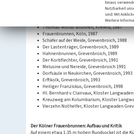
Töpferdenkmal, Kempen-Tönisberg, 1986
hinaus verwende
Fußfallstationen, Kempen-Tönisberg, 1986-
Nutzbarkeit uns
Franziskus-Denkmal, Kempen-Tönisberg
sind. Mit Anklic
Energie-Brunnen, Grevenbroich, 1987
Weitere Informa
Thomas-Morus-Brunnen, Krefeld, 1987
Frauenbrunnen, Köln, 1987
Schäfer auf der Weide, Grevenbroich, 1988
Der Lastenträger, Grevenbroich, 1989
Hahnenbrunnen, Grevenbroich, 1989
Der Korbflechter, Grevenbroich, 1991
Melusine und Nereide, Grevenbroich 1991
Dorfsäule in Neukirchen, Grevenbroich, 1993
Erftkolk, Grevenbroich, 1993
Heiliger Franziskus, Grevenbroich, 1998
Hl. Bernhard v. Clairvaux, Kloster Langwaden
Kreuzweg am Kolumbarium, Kloster Langwa
Vierzehn Nothelfer, Kloster Langwaden Grev
Der Kölner Frauenbrunnen: Aufbau und Kritik
Auf einem etwa 1,35 m hohen Rundsockel ist die K