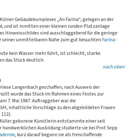
 Kölner Gebäudekomplexes „An Farina“, gelegen an der
und ist inmitten einer kleinen runden Platzanlage
nes Hinweisschildes sind ausschlaggebend für die geringe
tz seiner unmittelbaren Nähe zum gut besuchten
Farina-
te kein Wasser mehr führt, ist schlecht, starke
n das Stück deutlich.
nach oben
)
liese Langenbach geschaffen, nach Ausweis der
üllt wurde das Stück im Rahmen eines Festes zur
m 7. Mai 1987. Auftraggeber war die
H, inhaltliche Vorschläge zu den abgebildeten Frauen
112).
e Müller geborene Künstlerin entstammte einer seit
 handwerklichen Ausbildung studierte sie bei Prof. Sepp
kademie
, kurz darauf begann sie als freischaffende