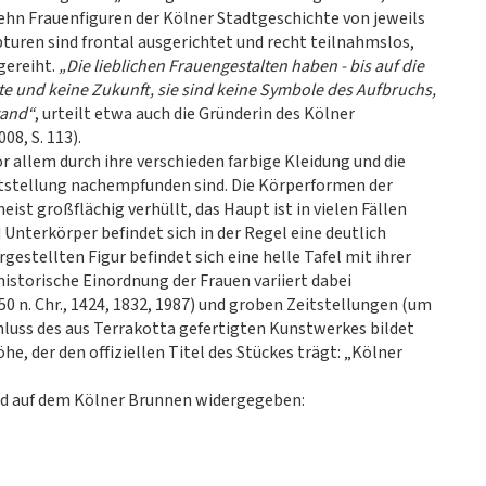
ehn Frauenfiguren der Kölner Stadtgeschichte von jeweils
turen sind frontal ausgerichtet und recht teilnahmslos,
gereiht.
„Die lieblichen Frauengestalten haben - bis auf die
te und keine Zukunft, sie sind keine Symbole des Aufbruchs,
tand“
, urteilt etwa auch die Gründerin des Kölner
8, S. 113).
r allem durch ihre verschieden farbige Kleidung und die
Zeitstellung nachempfunden sind. Die Körperformen der
st großflächig verhüllt, das Haupt ist in vielen Fällen
Unterkörper befindet sich in der Regel eine deutlich
estellten Figur befindet sich eine helle Tafel mit ihrer
storische Einordnung der Frauen variiert dabei
 n. Chr., 1424, 1832, 1987) und groben Zeitstellungen (um
hluss des aus Terrakotta gefertigten Kunstwerkes bildet
, der den offiziellen Titel des Stückes trägt: „Kölner
nd auf dem Kölner Brunnen widergegeben: