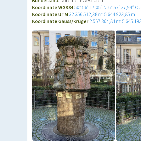
Bundesland:
Nordrhein-Westfalen
Koordinate WGS84
50° 56′ 17,05″ N: 6° 57′ 27,94″ O
Koordinate UTM
32.356.512,38 m: 5.644.923,85 m
Koordinate Gauss/Krüger
2.567.364,84 m: 5.645.19