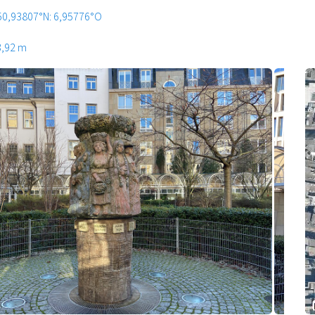
50,93807°N: 6,95776°O
3,92 m