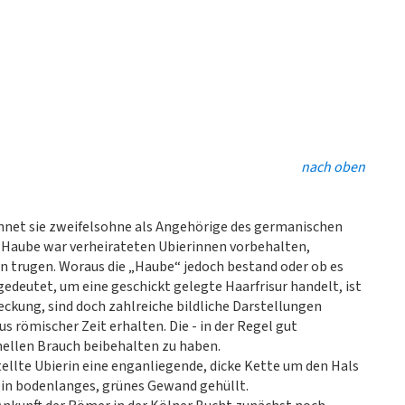
nach oben
hnet sie zweifelsohne als Angehörige des germanischen
 Haube war verheirateten Ubierinnen vorbehalten,
n trugen. Woraus die „Haube“ jedoch bestand oder ob es
gedeutet, um eine geschickt gelegte Haarfrisur handelt, ist
eckung, sind doch zahlreiche bildliche Darstellungen
us römischer Zeit erhalten. Die - in der Regel gut
onellen Brauch beibehalten zu haben.
tellte Ubierin eine enganliegende, dicke Kette um den Hals
ein bodenlanges, grünes Gewand gehüllt.