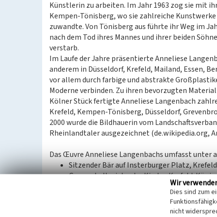
Künstlerin zu arbeiten. Im Jahr 1963 zog sie mit
Kempen-Tönisberg, wo sie zahlreiche Kunstwerke sc
zuwandte. Von Tönisberg aus führte ihr Weg im Jah
nach dem Tod ihres Mannes und ihrer beiden Söhne
verstarb.
Im Laufe der Jahre präsentierte Anneliese Langenb
anderem in Düsseldorf, Krefeld, Mailand, Essen, Ber
vor allem durch farbige und abstrakte Großplastike
Moderne verbinden. Zu ihren bevorzugten Materia
Kölner Stück fertigte Anneliese Langenbach zahlr
Krefeld, Kempen-Tönisberg, Düsseldorf, Grevenbr
2000 wurde die Bildhauerin vom Landschaftsverban
Rheinlandtaler ausgezeichnet (de.wikipedia.org, 
Das Œuvre Anneliese Langenbachs umfasst unter 
Sitzender Bär auf Insterburger Platz, Krefeld
Gruppe ballspielender Kinder, Krefeld-König
Wir verwende
Die Ratinger Straße vor der Zerstörung, Düss
Dies sind zum e
Relief säen und ernten, Tönisberg, 1984
Funktionsfähigke
Gustorfer Torfstecher, Grevenbroich, 1986
nicht widerspre