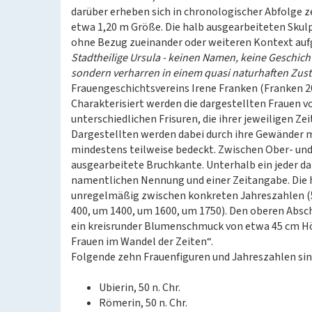
darüber erheben sich in chronologischer Abfolge z
etwa 1,20 m Größe. Die halb ausgearbeiteten Skulp
ohne Bezug zueinander oder weiteren Kontext auf
Stadtheilige Ursula - keinen Namen, keine Geschich
sondern verharren in einem quasi naturhaften Zus
Frauengeschichtsvereins Irene Franken (Franken 200
Charakterisiert werden die dargestellten Frauen vo
unterschiedlichen Frisuren, die ihrer jeweiligen 
Dargestellten werden dabei durch ihre Gewänder mei
mindestens teilweise bedeckt. Zwischen Ober- und 
ausgearbeitete Bruchkante. Unterhalb ein jeder darg
namentlichen Nennung und einer Zeitangabe. Die hi
unregelmäßig zwischen konkreten Jahreszahlen (50
400, um 1400, um 1600, um 1750). Den oberen Absc
ein kreisrunder Blumenschmuck von etwa 45 cm Höhe
Frauen im Wandel der Zeiten“.
Folgende zehn Frauenfiguren und Jahreszahlen si
Ubierin, 50 n. Chr.
Römerin, 50 n. Chr.