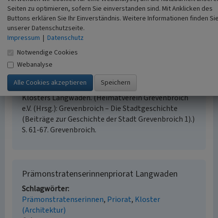
Düsseldorf nach Aachen, mit einer Variante über
Seiten zu optimieren, sofern Sie einverstanden sind. Mit Anklicken des
Mülheim an der Ruhr und Duisburg. S. 172, Köln.
Buttons erklären Sie Ihr Einverständnis. Weitere Informationen finden Si
Lehmann, Alexandra (Bearb.)
unserer Datenschutzseite.
(2008)
Voruntersuchung zur Darstellung der
Impressum
|
Datenschutz
Kulturlandschaftsentwicklung in der unteren
Notwendige Cookies
Erftaue und dem Dycker Ländchen im Rhein-Kreis
Webanalyse
Neuss (Manuskript). Köln.
Tauch, Max (1979)
Aus alten Chroniken und
Urkunden. Unveröffentlichtes aus der Geschichte des
Klosters Langwaden. (Heimatverein Grevenbroich
e.V. (Hrsg.): Grevenbroich – Die Stadtgeschichte
(Beiträge zur Geschichte der Stadt Grevenbroich 1).)
S. 61-67. Grevenbroich.
Prämonstratenserinnenpriorat Langwaden
Schlagwörter
Prämonstratenserinnen
Priorat
Kloster
(Architektur)