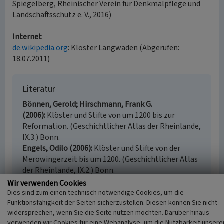
Spiegelberg, Rheinischer Verein für Denkmalpflege und
Landschaftsschutz e. V., 2016)
Internet
de.wikipedia.org
: Kloster Langwaden (Abgerufen:
18.07.2011)
Literatur
Bönnen, Gerold; Hirschmann, Frank G.
(2006)
Klöster und Stifte von um 1200 bis zur
Reformation. (Geschichtlicher Atlas der Rheinlande,
IX.3.) Bonn.
Engels, Odilo (2006)
Klöster und Stifte von der
Merowingerzeit bis um 1200. (Geschichtlicher Atlas
der Rheinlande, IX.2.) Bonn.
Landschaftsverband Rheinland; Landschaftsverband
Wir verwenden Cookies
Westfalen-Lippe (Hrsg.) (2010)
Jakobswege. Wege
Dies sind zum einen technisch notwendige Cookies, um die
Funktionsfähigkeit der Seiten sicherzustellen. Diesen können Sie nicht
der Jakobspilger in Rheinland und Westfalen. Band
widersprechen, wenn Sie die Seite nutzen möchten. Darüber hinaus
9: In 9 Etappen von Dortmund über Essen und
verwenden wir Cookies für eine Webanalyse, um die Nutzbarkeit unsere