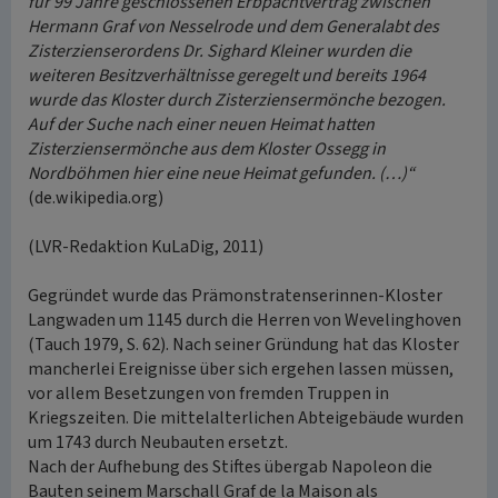
für 99 Jahre geschlossenen Erbpachtvertrag zwischen
Hermann Graf von Nesselrode und dem Generalabt des
Zisterzienserordens Dr. Sighard Kleiner wurden die
weiteren Besitzverhältnisse geregelt und bereits 1964
wurde das Kloster durch Zisterziensermönche bezogen.
Auf der Suche nach einer neuen Heimat hatten
Zisterziensermönche aus dem Kloster Ossegg in
Nordböhmen hier eine neue Heimat gefunden. (…)“
(de.wikipedia.org)
(LVR-Redaktion KuLaDig, 2011)
Gegründet wurde das Prämonstratenserinnen-Kloster
Langwaden um 1145 durch die Herren von Wevelinghoven
(Tauch 1979, S. 62). Nach seiner Gründung hat das Kloster
mancherlei Ereignisse über sich ergehen lassen müssen,
vor allem Besetzungen von fremden Truppen in
Kriegszeiten. Die mittelalterlichen Abteigebäude wurden
um 1743 durch Neubauten ersetzt.
Nach der Aufhebung des Stiftes übergab Napoleon die
Bauten seinem Marschall Graf de la Maison als