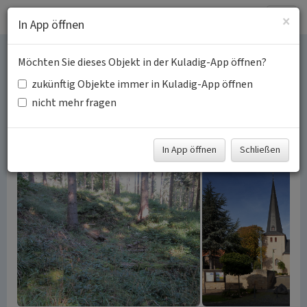
Togg
×
In App öffnen
navig
Möchten Sie dieses Objekt in der Kuladig-App öffnen?
Archäologietour Nordeifel
zukünftig Objekte immer in Kuladig-App öffnen
2016
nicht mehr fragen
Schlagwörter:
Bodendenkmal
Fachsicht(en):
Archäologie
In App öffnen
Schließen