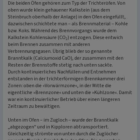
Die beiden Öfen gehören zum Typ der Trichteröfen. Von
oben wurde klein gehauener Kalkstein (aus dem
Steinbruch oberhalb der Anlage) in den Ofen eingefüllt,
dazwischen schichtete man ‒ als Brennmaterial ‒ Kohle
bzw. Koks. Während des Brennvorgangs wurde dem
Kalkstein Kohlensäure (CO
) entzogen. Diese entwich
2
beim Brennen zusammen mit anderen
Verbrennungsgasen. Übrig blieb der so genannte
Branntkalk (Calciumoxid CaO), der zusammen mit den
Resten der Brennstoffe stetig nach unten sackte.
Durch kontinuierliches Nachfüllen und Entnehmen
entstanden in der trichterförmigen Brennkammer drei
Zonen: oben die »Vorwärmzone«, in der Mitte die
eigentliche »Brennzone« und unten die »Kühlzone«. Damit
war ein kontinuierlicher Betrieb über einen längeren
Zeitraum zu bewältigen.
Unten im Ofen ‒ im Zugloch ‒ wurde der Branntkalk
„abgezogen“ und in Kipploren abtransportiert.
Gleichzeitig strömte von unten durch die Zuglöcher