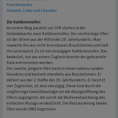
Fossilienacker
Hinweis, Links und Literatur
Die Kalkbrennöfen
An einem Weg parallel zur Urft stehen in der
Geländekante zwei Kalkbrennöfen. Der rechteckige Ofen
ist der ältere aus der Mitte des 19. Jahrhunderts. Man
mauerte ihn aus nicht brennbaren Bruchsteinen und ließ
ihn unverputzt. Es ist ein einzügiger Kalkbrennofen. Das
bedeutet, nur aus einem Zugloch konnte der gebrannte
Kalk entnommen werden.
Der zweite, jüngere Ofen besitzt einen nahezu runden
Grundriss und besteht ebenfalls aus Bruchsteinen. Er
datiert aus der 2. Hälfte des 19. Jahrhunderts. Er besitzt
vier Zuglöcher, ist also vierzügig. Diese sind durch die
ringförmige Gewölbeanlage um die Abzugsöffnung des
Ofens zugänglich, die somit die Weiterentwicklung des
einfachen Abzugs verdeutlicht. Die Restaurierung beider
Öfen wurde 1982 begonnen.