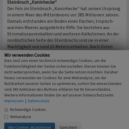
Steinbruch „Kaninhecke“
Der Fels im Steinbruch „Kaninhecke“ hat seinen Ursprung
in einem Meer des Mitteldevons vor 385 Millionen Jahren.
Damals entstanden am Boden eines flachen, tropisch-
warmen Meeres ausgedehnte Riffe. Sie bestehen aus
Stromatorporenkalken und weiteren Kalksteinen. An der
nordöstlichen Seite des Steinbruchs sind sie in einer
Mächtigkeit von rund 15 Metern erhalten. Nach Osten
schließen sich die Kalke des Vorriffsbereiches an, wobei
Wir verwenden Cookies
die Riffrandsituation im Gelände gut zu erkennen ist.
Dies sind zum einen technisch notwendige Cookies, um die
Von hier aus wurde der gebrochene Kalkstein mit Loren
Funktionsfähigkeit der Seiten sicherzustellen. Diesen können Sie
direkt an die Kalköfen gefahren und eingefüllt.
nicht widersprechen, wenn Sie die Seite nutzen möchten. Darüber
hinaus verwenden wir Cookies für eine Webanalyse, um die
Nutzbarkeit unserer Seiten zu optimieren, sofern Sie einverstanden
Fossilienacker
sind. Mit Anklicken des Buttons erklären Sie Ihr Einverständnis.
Auf der Hochfläche über dem Urfttal kann man auf dem so
Weitere Informationen finden Sie auf unserer Datenschutzseite.
genannten Fossilienacker Fossilien aus der
Impressum
|
Datenschutz
Mitteldevonzeit finden. Der Raum Nettersheim lag in der
Devonzeit südlich des Äquators in der sogenannten Eifeler
Notwendige Cookies
Meeresstraße im Bereich eines flachen, warmen Meeres.
Webanalyse
Dieses Meer wurde von vielen, vor allem riffbildenden und