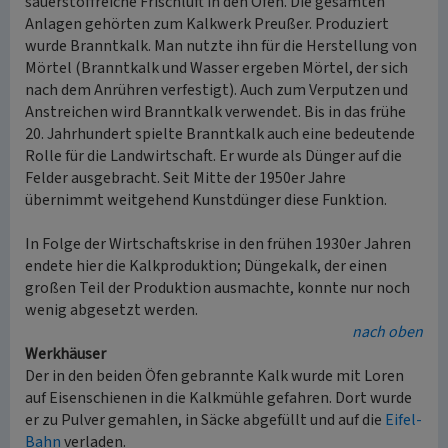
sauerstoffreiche Frischluft in den Ofen. Die gesamten
Anlagen gehörten zum Kalkwerk Preußer. Produziert
wurde Branntkalk. Man nutzte ihn für die Herstellung von
Mörtel (Branntkalk und Wasser ergeben Mörtel, der sich
nach dem Anrühren verfestigt). Auch zum Verputzen und
Anstreichen wird Branntkalk verwendet. Bis in das frühe
20. Jahrhundert spielte Branntkalk auch eine bedeutende
Rolle für die Landwirtschaft. Er wurde als Dünger auf die
Felder ausgebracht. Seit Mitte der 1950er Jahre
übernimmt weitgehend Kunstdünger diese Funktion.
In Folge der Wirtschaftskrise in den frühen 1930er Jahren
endete hier die Kalkproduktion; Düngekalk, der einen
großen Teil der Produktion ausmachte, konnte nur noch
wenig abgesetzt werden.
nach oben
Werkhäuser
Der in den beiden Öfen gebrannte Kalk wurde mit Loren
auf Eisenschienen in die Kalkmühle gefahren. Dort wurde
er zu Pulver gemahlen, in Säcke abgefüllt und auf die
Eifel-
Bahn
verladen.