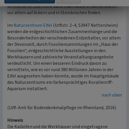
riffbesiedelnden Organismen bewohnt. Deren
versteinerte Überreste kann man heute in Nettersheim
vor allem auf Äckern und in Steinbrüchen finden.
Im
Naturzentrum Eifel
(Urftstr. 2–4, 53947 Nettersheim)
werden die erdgeschichtlichen Zusammenhänge und die
Besonderheiten der verschiedenen Erdzeitalter, vor allem
der Devonzeit, durch Fossiliensammlungen im „Haus der
Fossilien“, erdgeschichtliche Ausstellungen in den
Werkhäusern und zahlreiche Veranstaltungsangebote
verdeutlicht. Um einen besseren Eindruck davon zu
vermitteln, wie es vor rund 380 Millionen Jahren in der
Eifel ausgesehen haben könnte, wurde im Hauptgebäude
des Naturzentrums ein farbenprächtiges Korallenriff-
Aquarium installiert.
nach oben
(LVR-Amt für Bodendenkmalpflege im Rheinland, 2016)
Hinweis
Die Kalköfen und die Werkhäuser sind eingetragene