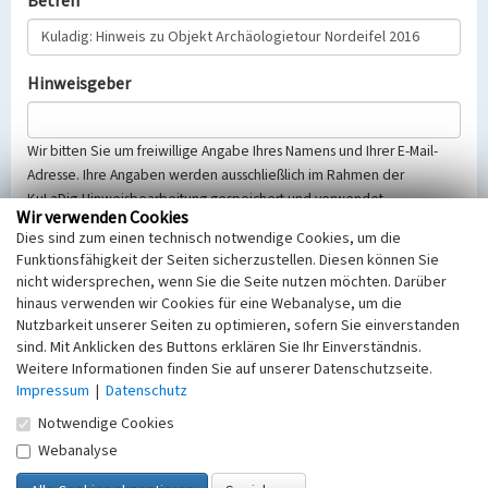
Betreff
Hinweisgeber
Wir bitten Sie um freiwillige Angabe Ihres Namens und Ihrer E-Mail-
Adresse. Ihre Angaben werden ausschließlich im Rahmen der
KuLaDig-Hinweisbearbeitung gespeichert und verwendet.
Wir verwenden Cookies
Selbstverständlich werden diese entsprechend der Vorschriften des
Dies sind zum einen technisch notwendige Cookies, um die
Telemediengesetzes, des Datenschutzgesetzes NRW und der seit
Funktionsfähigkeit der Seiten sicherzustellen. Diesen können Sie
dem 25.05.2018 gültigen Europäischen Datenschutzgrundverordnung
nicht widersprechen, wenn Sie die Seite nutzen möchten. Darüber
(EU-DSGVO) vertraulich behandelt, beachten Sie bitte unsere
hinaus verwenden wir Cookies für eine Webanalyse, um die
Hinweise zum
Datenschutz
.
Nutzbarkeit unserer Seiten zu optimieren, sofern Sie einverstanden
sind. Mit Anklicken des Buttons erklären Sie Ihr Einverständnis.
Nachricht
Weitere Informationen finden Sie auf unserer Datenschutzseite.
Impressum
|
Datenschutz
Notwendige Cookies
Webanalyse
Sicherheitsabfrage
Tragen Sie unten das Rechenergebnis aus der