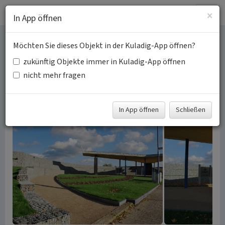
Togg
×
In App öffnen
navig
Möchten Sie dieses Objekt in der Kuladig-App öffnen?
Erinnerungsorte im
zukünftig Objekte immer in Kuladig-App öffnen
Ruhrgebiet
nicht mehr fragen
Schlagwörter:
Erinnerungsort
Fachsicht(en):
Kulturlandschaftspflege
In App öffnen
Schließen