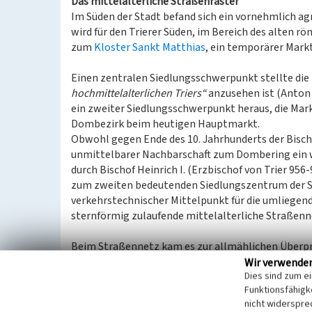
Das mittelalterliche Straßenraster
Im Süden der Stadt befand sich ein vornehmlich ag
wird für den Trierer Süden, im Bereich des alten r
zum
Kloster Sankt Matthias
, ein temporärer Mar
Einen zentralen Siedlungsschwerpunkt stellte die
hochmittelalterlichen Triers“
anzusehen ist (Anton u
ein zweiter Siedlungsschwerpunkt heraus, die Mark
Dombezirk beim heutigen Hauptmarkt.
Obwohl gegen Ende des 10. Jahrhunderts der Bisch
unmittelbarer Nachbarschaft zum Dombering ein w
durch Bischof Heinrich I. (Erzbischof von Trier 956
zum zweiten bedeutenden Siedlungszentrum der S
verkehrstechnischer Mittelpunkt für die umliegend
sternförmig zulaufende mittelalterliche Straßenne
Beim Straßennetz kam es zur allmählichen Überp
Ereignisse dafür förderlich waren. Während vers
Wir verwende
Dies sind zum e
der Verkehrsachsen auf die neuen Zentren des Mit
Funktionsfähigke
Straßenraster immer mehr an Bedeutung verlor. S
nicht widerspre
über die heutige Fleisch-, Brücken- und Karl-Marx 