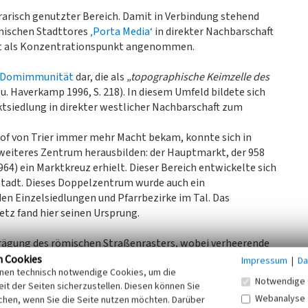
rarisch genutzter Bereich. Damit in Verbindung stehend
ömischen Stadttores
‚Porta Media‘
in direkter Nachbarschaft
kt als Konzentrationspunkt angenommen.
Domimmunität
dar, die als
„topographische Keimzelle des
. Haverkamp 1996, S. 218). In diesem Umfeld bildete sich
tsiedlung in direkter westlicher Nachbarschaft zum
of von Trier immer mehr Macht bekam, konnte sich in
eiteres Zentrum herausbilden: der Hauptmarkt, der 958
-964) ein Marktkreuz erhielt. Dieser Bereich entwickelte sich
tadt. Dieses Doppelzentrum wurde auch ein
en Einzelsiedlungen und Pfarrbezirke im Tal. Das
tz fand hier seinen Ursprung.
rägung des römischen Straßenrasters, wobei verheerende
chiedener Wiederaufbaumaßnahmen erfolgte die Ausrichtung
n Cookies
Impressum
|
Da
inen technisch notwendige Cookies, um die
telalters, wodurch das schachbrettartige römische
Notwendige 
it der Seiten sicherzustellen. Diesen können Sie
omit bildete sich eine direkte Verbindung vom Hauptmarkt
Webanalyse
chen, wenn Sie die Seite nutzen möchten. Darüber
Straße zur
Römerbrücke
heraus.