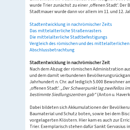
wurde Trier zunächst zu einer ‚offenen Stadt’. Der 
Stadtmauer wurde dann vor allem im 11. und 12. J
Stadtentwicklung in nachrömischer Zeits
Das mittelalterliche Straßenrasters
Die mittelalterliche Stadtbefestigungs
Vergleich des römischen und des mittelalterliche
Abschlussbetrachtung
Stadtentwicklung in nachrömischer Zeit
Nach dem Abzug der römischen Administration aus 
und dem damit verbundenen Bevölkerungsrückgang
Jahrhundert n. Chr. auf lediglich 5.000 Bewohner a
‚offenen Stadt’.
„Der Schwerpunkt lag zweifellos i
bestimmte Siedlungszentren gab“
(Anton u. Haverk
Dabei bildeten sich Akkumulationen der Bevölker
Baumaterial und Schutz boten, sowie bei dem Bisch
vorgelagerten Klöstern. Hier kam es auch zur Erric
Trier. Exemplarisch stehen dafür Sankt Gervasius i