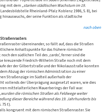
ten und der Töpferstraße im Süden (ehemals Ziegelstraße).
 hing mit dem
„starken städtischen Wachstum im 19.
andesbildstelle Rheinland-Pfalz Koblenz 1986, S. 8), bei
g hinauswuchs, der seine Funktion als städtische
nach oben
n Straßenrasters
aßenraster übereinander, so fällt auf, dass die Straßen
utlichere Anhaltspunkte für das frühere römische
noch den südlichen Teil des ‚cardo’, ferner sind die
iese kreuzende Friedrich-Wilhelm Straße noch mit dem
äufe der der Gilbertstraße und der Nikolausstraße konnten
h dem Abzug der römischen Administration zu einer
chen Straßenzüge im Südteil außerhalb der
cht vollends der Überprägung ausgesetzt waren, wie dies
ren mittelalterlichen Mauerberings der Fall war.
„wurden die römischen Straßen als Feldwege weiter
siedlung dieser Bereiche während des 19. Jahrhunderts bis
75 f.).
falls kongruent mit dem römischen Straßenraster. Sie