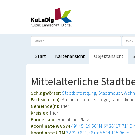
Start
Kartenansicht
Objektansicht
S
Mittelalterliche Stadtb
Schlagwörter:
Stadtbefestigung
Stadtmauer
Wohn
Fachsicht(en):
Kulturlandschaftspflege, Landeskun
Gemeinde(n):
Trier
Kreis(e):
Trier
Bundesland:
Rheinland-Pfalz
Koordinate WGS84
49° 45′ 19,56″ N: 6° 38′ 17,71″ O
Koordinate UTM
32.329.891,38 m: 5.514.115,96 m