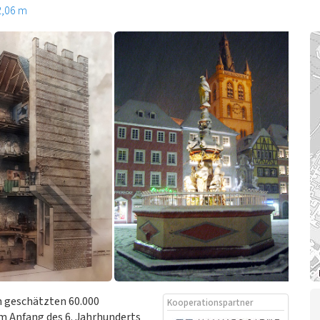
2,06 m
 geschätzten 60.000
Kooperationspartner
am Anfang des 6. Jahrhunderts