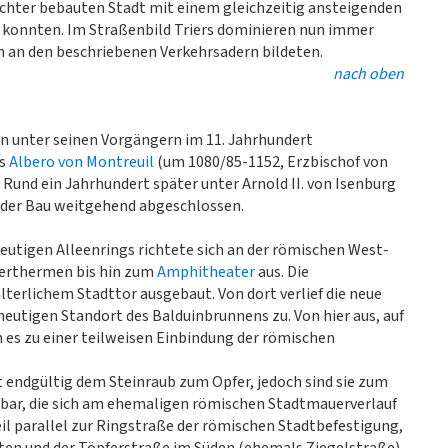
ichter bebauten Stadt mit einem gleichzeitig ansteigenden
en konnten. Im Straßenbild Triers dominieren nun immer
m an den beschriebenen Verkehrsadern bildeten.
nach oben
n unter seinen Vorgängern im 11. Jahrhundert
fs
Albero von Montreuil
(um 1080/85-1152, Erzbischof von
 Rund ein Jahrhundert später unter Arnold II. von Isenburg
e der Bau weitgehend abgeschlossen.
eutigen Alleenrings richtete sich an der römischen West-
serthermen bis hin zum
Amphitheater
aus. Die
terlichem Stadttor ausgebaut. Von dort verlief die neue
eutigen Standort des Balduinbrunnens zu. Von hier aus, auf
 es zu einer teilweisen Einbindung der römischen
 endgültig dem Steinraub zum Opfer, jedoch sind sie zum
nbar, die sich am ehemaligen römischen Stadtmauerverlauf
teil parallel zur Ringstraße der römischen Stadtbefestigung,