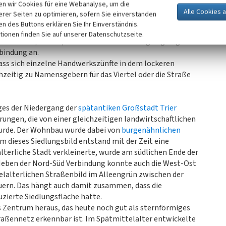
n wir Cookies für eine Webanalyse, um die
alastaula über die Palaststraße, die in einem sanften
erer Seiten zu optimieren, sofern Sie einverstanden
ntwickelte sich eine Nord-Süd Verbindung von der
Porta
ken des Buttons erklären Sie Ihr Einverständnis.
aarstraße in den Trierer Süden heraus. Diese
tionen finden Sie auf unserer Datenschutzseite.
 römischen
‚cardo’
(die in Nord-Süd-Richtung angelegte
bindung an.
ss sich einzelne Handwerkszünfte in dem lockeren
zeitig zu Namensgebern für das Viertel oder die Straße
ges der Niedergang der
spätantiken Großstadt Trier
rungen, die von einer gleichzeitigen landwirtschaftlichen
urde. Der Wohnbau wurde dabei von
burgenähnlichen
 dieses Siedlungsbild entstand mit der Zeit eine
lterliche Stadt verkleinerte, wurde am südlichen Ende der
 Neben der Nord-Süd Verbindung konnte auch die West-Ost
lalterlichen Straßenbild im Alleengrün zwischen der
uern. Das hängt auch damit zusammen, dass die
uzierte Siedlungsfläche hatte.
s Zentrum heraus, das heute noch gut als sternförmiges
ßennetz erkennbar ist. Im Spätmittelalter entwickelte