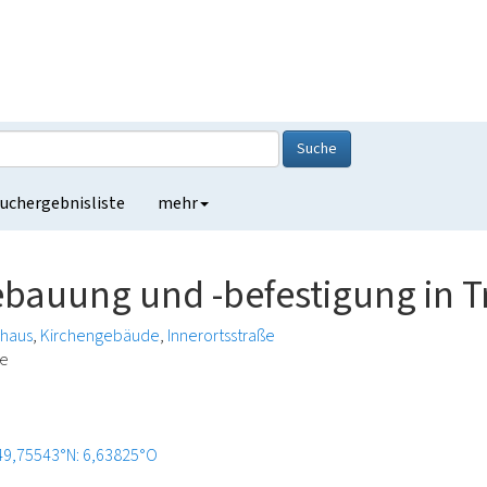
Suche
uchergebnisliste
mehr
ebauung und -befestigung in T
haus
Kirchengebäude
Innerortsstraße
de
49,75543°N: 6,63825°O