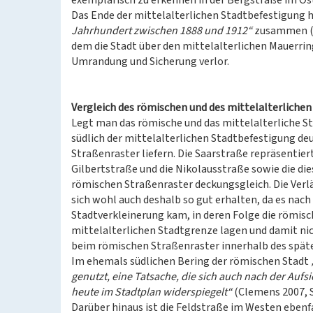
exemplarisch zu erkennen in der Bergstraße im Os
Das Ende der mittelalterlichen Stadtbefestigung
Jahrhundert zwischen 1888 und 1912“
zusammen (L
dem die Stadt über den mittelalterlichen Mauerrin
Umrandung und Sicherung verlor.
Vergleich des römischen und des mittelalterliche
Legt man das römische und das mittelalterliche Str
südlich der mittelalterlichen Stadtbefestigung de
Straßenraster liefern. Die Saarstraße repräsentiert 
Gilbertstraße und die Nikolausstraße sowie die d
römischen Straßenraster deckungsgleich. Die Verl
sich wohl auch deshalb so gut erhalten, da es nac
Stadtverkleinerung kam, in deren Folge die römis
mittelalterlichen Stadtgrenze lagen und damit ni
beim römischen Straßenraster innerhalb des späte
Im ehemals südlichen Bering der römischen Stadt
genutzt, eine Tatsache, die sich auch nach der Auf
heute im Stadtplan widerspiegelt“
(Clemens 2007, S. 
Darüber hinaus ist die Feldstraße im Westen eben