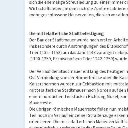
sich die ehemalige Streusiedlung zu einer immer d
Wirtschaftsleben, in dem sich die Zünfte etablier
mehr geschlossene Häuserzeilen, die sich vor alle
Die mittelalterliche Stadtbefestigung
Der Bau der Stadtmauer wurde nach ersten Arbeite
insbesondere durch Anstrengungen des Erzbischo
Trier 1132- 1152) um das Jahr 1143 vorangetrieben.
(1190-1259, Erzbischof von Trier 1242-1259) wurd
Der Verlauf der Stadtmauer entlang des heutigen h
Ost Verbindung von der Römerbrücke über die Kai
Kaiserthermen wurden zur Eckbastion mit mittelal
mittelalterliche Stadtmauer nach Norden auf den h
einem nördlichen Teilstück in Richtung Mosel, kam
Mauerreste.
Die übrigen römischen Mauerreste fielen nun meist
Teil noch im Verlauf einzelner Straßenzüge erken
orientieren. Die mittelalterlichen Mauer verläuft 