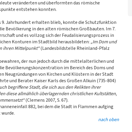
auleute veränderten und überformten das römische
ngspunkte entstehen konnten.
ins 9. Jahrhundert erhalten blieb, konnte die Schutzfunktion
 die Bevölkerung in den alten römischen Großbauten. Im 7.
rrschaft und es vollzog sich der Feudalisierungsprozess in
rlichen Konturen im Stadtbild herausbildeten:
„Im Dom und
n ihren Mittelpunkt“
(Landesbildstelle Rheinland-Pfalz
bewahren, der nun jedoch durch die mittelalterlichen und
 die Bevölkerungskonzentration im Bereich des Doms und
den Neugründungen von Kirchen und Klöstern in der Stadt
hrte und Berater Kaiser Karls des Großen Alkuin (735-804)
ch begriffene Stadt, die sich aus den Relikten ihrer
n diese allmählich überlagernden christlichen Kultstätten,
sammensetzt“
(Clemens 2007, S. 67).
rmanneneinfall 882, bei dem die Stadt in Flammen aufging
 wurde.
nach oben