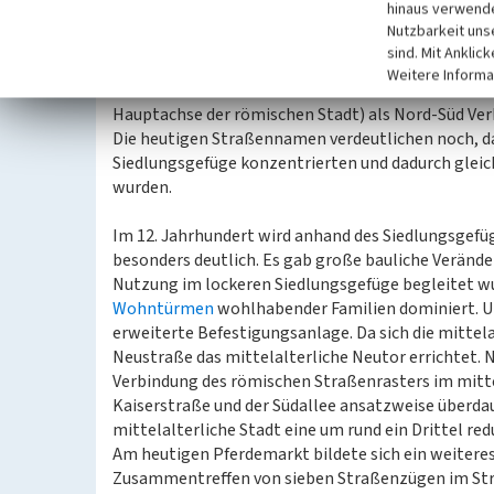
hinaus verwende
Eine weitere Verbindung ging vom Hauptmarkt zur P
Nutzbarkeit uns
Bogen an der Domimmunität entlang lief. Zudem e
sind. Mit Anklic
Nigra
über die Simeon-, Graben-, Brot-, Neu- und S
Weitere Informa
mittelalterliche Straßenachse lehnte sich an den
Hauptachse der römischen Stadt) als Nord-Süd Ver
Die heutigen Straßennamen verdeutlichen noch, da
Siedlungsgefüge konzentrierten und dadurch gleich
wurden.
Im 12. Jahrhundert wird anhand des Siedlungsgefü
besonders deutlich. Es gab große bauliche Verände
Nutzung im lockeren Siedlungsgefüge begleitet w
Wohntürmen
wohlhabender Familien dominiert. Um
erweiterte Befestigungsanlage. Da sich die mittela
Neustraße das mittelalterliche Neutor errichtet.
Verbindung des römischen Straßenrasters im mitte
Kaiserstraße und der Südallee ansatzweise überda
mittelalterliche Stadt eine um rund ein Drittel red
Am heutigen Pferdemarkt bildete sich ein weitere
Zusammentreffen von sieben Straßenzügen im Stra