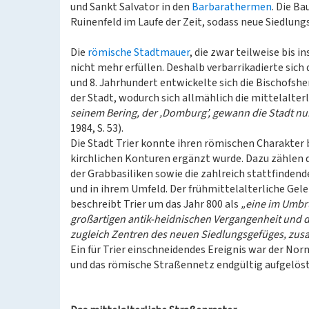
und Sankt Salvator in den
Barbarathermen
. Die B
Ruinenfeld im Laufe der Zeit, sodass neue Siedlu
Die
römische Stadtmauer
, die zwar teilweise bis 
nicht mehr erfüllen. Deshalb verbarrikadierte sich
und 8. Jahrhundert entwickelte sich die Bischofshe
der Stadt, wodurch sich allmählich die mittelalte
seinem Bering, der ‚Domburg’, gewann die Stadt nu
1984, S. 53).
Die Stadt Trier konnte ihren römischen Charakter 
kirchlichen Konturen ergänzt wurde. Dazu zählen
der Grabbasiliken sowie die zahlreich stattfinden
und in ihrem Umfeld. Der frühmittelalterliche Gele
beschreibt Trier um das Jahr 800 als
„eine im Umbru
großartigen antik-heidnischen Vergangenheit und de
zugleich Zentren des neuen Siedlungsgefüges, zu
Ein für Trier einschneidendes Ereignis war der No
und das römische Straßennetz endgültig aufgelöst