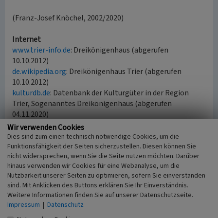
(Franz-Josef Knöchel, 2002/2020)
Internet
www.trier-info.de
: Dreikönigenhaus (abgerufen
10.10.2012)
de.wikipedia.org
: Dreikönigenhaus Trier (abgerufen
10.10.2012)
kulturdb.de
: Datenbank der Kulturgüter in der Region
Trier, Sogenanntes Dreikönigenhaus (abgerufen
04.11.2020)
Wir verwenden Cookies
Dies sind zum einen technisch notwendige Cookies, um die
Literatur
Funktionsfähigkeit der Seiten sicherzustellen. Diesen können Sie
nicht widersprechen, wenn Sie die Seite nutzen möchten. Darüber
Clemens, Lukas (1998)
Trier um 1120. Prolegomena
hinaus verwenden wir Cookies für eine Webanalyse, um die
zum Versuch einer Stadtrekonstruktion (mit
Nutzbarkeit unserer Seiten zu optimieren, sofern Sie einverstanden
Plakatbeilage „Trier um 1120“). In: Funde und
sind. Mit Anklicken des Buttons erklären Sie Ihr Einverständnis.
Ausgrabungen im Bezirk Trier, hrsg. vom
Weitere Informationen finden Sie auf unserer Datenschutzseite.
Rheinischen Landesmuseum Trier, Band 30, S. 91-
Impressum
|
Datenschutz
108. Trier.