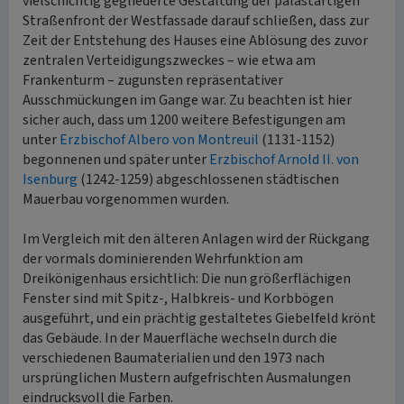
vielschichtig gegliederte Gestaltung der palastartigen
Straßenfront der Westfassade darauf schließen, dass zur
Zeit der Entstehung des Hauses eine Ablösung des zuvor
zentralen Verteidigungszweckes – wie etwa am
Frankenturm – zugunsten repräsentativer
Ausschmückungen im Gange war. Zu beachten ist hier
sicher auch, dass um 1200 weitere Befestigungen am
unter
Erzbischof Albero von Montreuil
(1131-1152)
begonnenen und später unter
Erzbischof Arnold II. von
Isenburg
(1242-1259) abgeschlossenen städtischen
Mauerbau vorgenommen wurden.
Im Vergleich mit den älteren Anlagen wird der Rückgang
der vormals dominierenden Wehrfunktion am
Dreikönigenhaus ersichtlich: Die nun größerflächigen
Fenster sind mit Spitz-, Halbkreis- und Korbbögen
ausgeführt, und ein prächtig gestaltetes Giebelfeld krönt
das Gebäude. In der Mauerfläche wechseln durch die
verschiedenen Baumaterialien und den 1973 nach
ursprünglichen Mustern aufgefrischten Ausmalungen
eindrucksvoll die Farben.