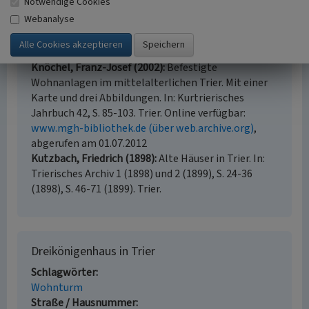
Notwendige Cookies
Gall, Ernst (Hrsg.) (1985)
Georg Dehio - Handbuch
Webanalyse
der deutschen Kunstdenkmäler. Rheinland-Pfalz,
Saarland. Darmstadt (2. bearbeitete u. erweiterte
Auflage der Ausgabe 1972).
Knöchel, Franz-Josef (2002)
Befestigte
Wohnanlagen im mittelalterlichen Trier. Mit einer
Karte und drei Abbildungen. In: Kurtrierisches
Jahrbuch 42, S. 85-103. Trier. Online verfügbar:
www.mgh-bibliothek.de (über web.archive.org)
,
abgerufen am 01.07.2012
Kutzbach, Friedrich (1898)
Alte Häuser in Trier. In:
Trierisches Archiv 1 (1898) und 2 (1899), S. 24-36
(1898), S. 46-71 (1899). Trier.
Dreikönigenhaus in Trier
Schlagwörter
Wohnturm
Straße / Hausnummer