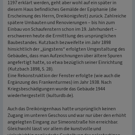
1197 erklärt werden, geht aber wohl auf ein später in
diesem Haus befindliches Gemälde der Epiphanie (die
Erscheinung des Herrn, Dreikönigsfest) zurück. Zahlreiche
spätere Umbauten und Renovierungen – bis hin zum
Einbau von Schaufenstern schon im 19. Jahrhundert –
erschweren heute die Ermittlung des ursprünglichen
Baubestandes. Kutzbach bezweifelte im Jahr 1898
hinsichtlich der „jüngstens“ erfolgten Umgestaltung des
Gebäudes, dass man Aufzeichnungen über ältere Spuren
angefertigt hatte, so etwa bezüglich seiner Einrichtung
(Kutzbach 1898, S. 28).
Eine Rekonstruktion der Fenster erfolgte (wie auch die
Ergänzung des Frankenturmes) im Jahr 1938. Nach
Kriegsbeschädigungen wurde das Gebäude 1944
wiederhergestellt (kulturdb.de).
Auch das Dreikönigenhaus hatte ursprünglich keinen
Zugang im unteren Geschoss und war nur über den erhöht
angelegten Eingang zur Simeonstraße hin erreichbar.
Gleichwohl lässt vor allem die kunstvolle und