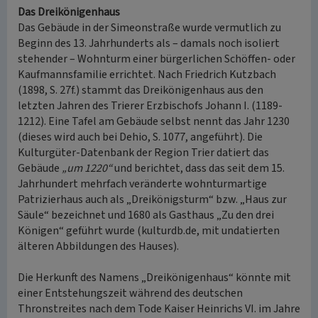
Das Dreikönigenhaus
Das Gebäude in der Simeonstraße wurde vermutlich zu
Beginn des 13. Jahrhunderts als – damals noch isoliert
stehender – Wohnturm einer bürgerlichen Schöffen- oder
Kaufmannsfamilie errichtet. Nach Friedrich Kutzbach
(1898, S. 27f.) stammt das Dreikönigenhaus aus den
letzten Jahren des Trierer Erzbischofs Johann I. (1189-
1212). Eine Tafel am Gebäude selbst nennt das Jahr 1230
(dieses wird auch bei Dehio, S. 1077, angeführt). Die
Kulturgüter-Datenbank der Region Trier datiert das
Gebäude
„um 1220“
und berichtet, dass das seit dem 15.
Jahrhundert mehrfach veränderte wohnturmartige
Patrizierhaus auch als „Dreikönigsturm“ bzw. „Haus zur
Säule“ bezeichnet und 1680 als Gasthaus „Zu den drei
Königen“ geführt wurde (kulturdb.de, mit undatierten
älteren Abbildungen des Hauses).
Die Herkunft des Namens „Dreikönigenhaus“ könnte mit
einer Entstehungszeit während des deutschen
Thronstreites nach dem Tode Kaiser Heinrichs VI. im Jahre