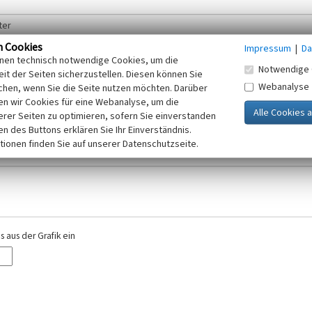
n Cookies
Impressum
|
Da
inen technisch notwendige Cookies, um die
Notwendige 
it der Seiten sicherzustellen. Diesen können Sie
Webanalyse
chen, wenn Sie die Seite nutzen möchten. Darüber
r E-Mail-Adresse. Ihre Angaben werden ausschließlich im Rahmen der KuLaDig-
n wir Cookies für eine Webanalyse, um die
iften des Telemediengesetzes, des Datenschutzgesetzes NRW und der seit dem
erer Seiten zu optimieren, sofern Sie einverstanden
elt, beachten Sie bitte unsere Hinweise zum
ken des Buttons erklären Sie Ihr Einverständnis.
Datenschutz
.
tionen finden Sie auf unserer Datenschutzseite.
 aus der Grafik ein