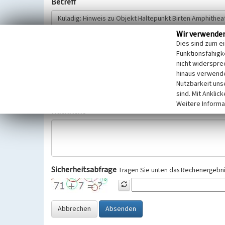
Betreff
Wir verwende
Hinweisgeber
Dies sind zum e
Funktionsfähigke
nicht widerspre
Wir bitten Sie um freiwillige Angabe Ihres Namens und Ihre
hinaus verwende
Selbstverständlich werden diese entsprechend der Vorschr
Nutzbarkeit uns
Datenschutzgrundverordnung (EU-DSGVO) vertraulich behand
sind. Mit Anklic
Weitere Informa
Nachricht
Sicherheitsabfrage
Tragen Sie unten das Rechenergebnis
Abbrechen
Absenden