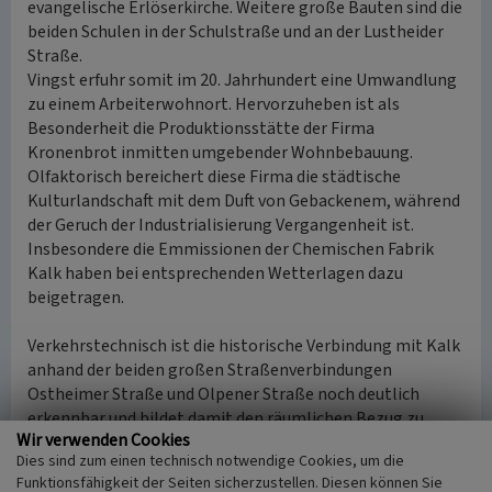
evangelische Erlöserkirche. Weitere große Bauten sind die
beiden Schulen in der Schulstraße und an der Lustheider
Straße.
Vingst erfuhr somit im 20. Jahrhundert eine Umwandlung
zu einem Arbeiterwohnort. Hervorzuheben ist als
Besonderheit die Produktionsstätte der Firma
Kronenbrot inmitten umgebender Wohnbebauung.
Olfaktorisch bereichert diese Firma die städtische
Kulturlandschaft mit dem Duft von Gebackenem, während
der Geruch der Industrialisierung Vergangenheit ist.
Insbesondere die Emmissionen der Chemischen Fabrik
Kalk haben bei entsprechenden Wetterlagen dazu
beigetragen.
Verkehrstechnisch ist die historische Verbindung mit Kalk
anhand der beiden großen Straßenverbindungen
Ostheimer Straße und Olpener Straße noch deutlich
erkennbar und bildet damit den räumlichen Bezug zu
Wir verwenden Cookies
Klöckner-Humboldt-Deutz und zur Chemischen Fabrik
Dies sind zum einen technisch notwendige Cookies, um die
Kalk.
Funktionsfähigkeit der Seiten sicherzustellen. Diesen können Sie
Identitätsprägend für Vingst ist zweifellos der