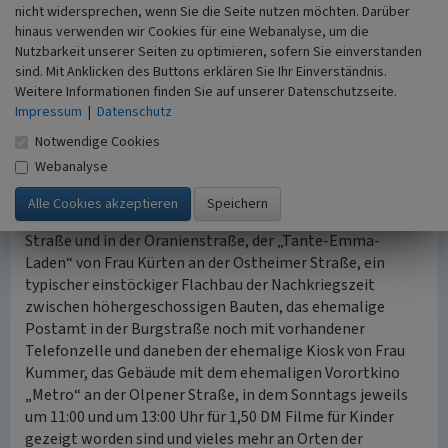
nicht widersprechen, wenn Sie die Seite nutzen möchten. Darüber
Fußballverein „SSV Vingst 05“ (Sport- und Spielverein 1905
hinaus verwenden wir Cookies für eine Webanalyse, um die
Köln e. V.) mit Sportplätzen und einer herausragenden
Nutzbarkeit unserer Seiten zu optimieren, sofern Sie einverstanden
Vereinsgeschichte.
sind. Mit Anklicken des Buttons erklären Sie Ihr Einverständnis.
Weitere Informationen finden Sie auf unserer Datenschutzseite.
Der Strukturwandel und die Sanierungen in den letzten
Impressum
|
Datenschutz
Jahren haben vieles verändert, viele Gebäude mit einer
Notwendige Cookies
Alltagsgeschichte sind aber noch vorhanden: die
Webanalyse
ehemaligen, mittlerweile umgenutzen
Lebensmittelgeschäfte wie Ecke Ostheimer
Straße/Burgstraße, Ecke Regensburger Straße/Olpener
Straße und in der Oranienstraße, der „Tante-Emma-
Laden“ von Frau Kürten an der Ostheimer Straße, ein
typischer einstöckiger Flachbau der Nachkriegszeit
zwischen höhergeschossigen Bauten, das ehemalige
Postamt in der Burgstraße noch mit vorhandener
Telefonzelle und daneben der ehemalige Kiosk von Frau
Kummer, das Gebäude mit dem ehemaligen Vorortkino
„Metro“ an der Olpener Straße, in dem Sonntags jeweils
um 11:00 und um 13:00 Uhr für 1,50 DM Filme für Kinder
gezeigt worden sind und vieles mehr an Orten der