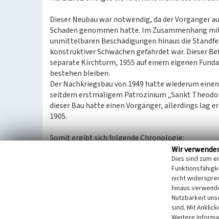
Dieser Neubau war notwendig, da der Vorgänger au
Schaden genommen hatte. Im Zusammenhang mit de
unmittelbaren Beschädigungen hinaus die Standfe
konstruktiver Schwächen gefährdet war. Dieser Bef
separate Kirchturm, 1955 auf einem eigenen Fund
bestehen bleiben.
Der Nachkriegsbau von 1949 hatte wiederum eine
seitdem erstmaligem Patrozinium „Sankt Theodor“
dieser Bau hatte einen Vorgänger, allerdings lag e
1905.
Somit ergibt sich folgende Chronologie:
Notkirche Sankt Martin 1905-1937 an der Bu
Wir verwende
Dies sind zum e
Erster Bau Sankt Theodor auf dem Platz hint
Funktionsfähigke
Zweiter Bau 1949-1996
nicht widerspre
Dritter, gegenwärtiger Bau seit 2001.
hinaus verwende
Nutzbarkeit uns
Sankt Theodor besteht aus massivem, unverputzte
sind. Mit Anklic
bearbeitet eine entsprechende Oberflächenstruktur
Weitere Informa