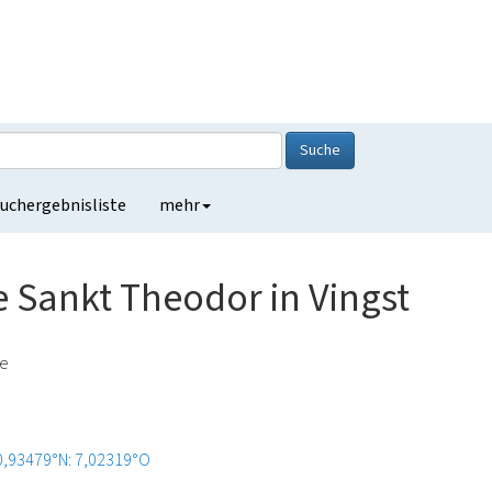
Suche
uchergebnisliste
mehr
e Sankt Theodor in Vingst
de
0,93479°N: 7,02319°O