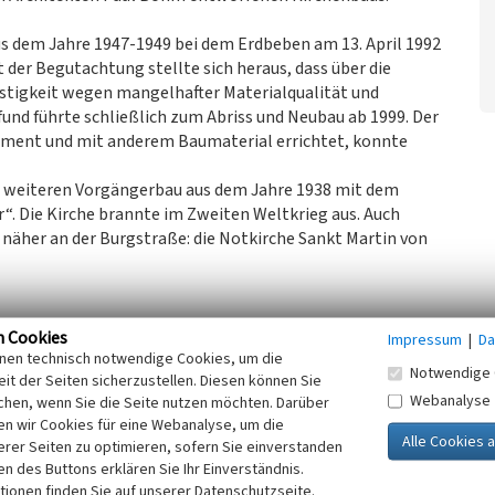
s dem Jahre 1947-1949 bei dem Erdbeben am 13. April 1992
r Begutachtung stellte sich heraus, dass über die
stigkeit wegen mangelhafter Materialqualität und
und führte schließlich zum Abriss und Neubau ab 1999. Der
ament und mit anderem Baumaterial errichtet, konnte
n weiteren Vorgängerbau aus dem Jahre 1938 mit dem
. Die Kirche brannte im Zweiten Weltkrieg aus. Auch
r näher an der Burgstraße: die Notkirche Sankt Martin von
rgstraße
n Cookies
Impressum
|
Da
inen technisch notwendige Cookies, um die
er der Martinskirche 1938-1945
Notwendige 
it der Seiten sicherzustellen. Diesen können Sie
Webanalyse
chen, wenn Sie die Seite nutzen möchten. Darüber
n wir Cookies für eine Webanalyse, um die
erer Seiten zu optimieren, sofern Sie einverstanden
m Beton, der außen ocker gefärbt und mit Sandstrahl
ken des Buttons erklären Sie Ihr Einverständnis.
 und Wirkung aufweist. Die Form ist klar gestaltet mit
tionen finden Sie auf unserer Datenschutzseite.