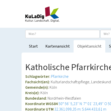
Start
Kartenansicht
Objektansicht
S
Katholische Pfarrkirch
Schlagwörter:
Pfarrkirche
Fachsicht(en):
Kulturlandschaftspflege, Landeskun
Gemeinde(n):
Köln
Kreis(e):
Köln
Bundesland:
Nordrhein-Westfalen
Koordinate WGS84
50° 56′ 5,23″ N: 7° 01′ 23,49″ O
5
Koordinate UTM
32.361.099,35 m: 5.644.433,61 m