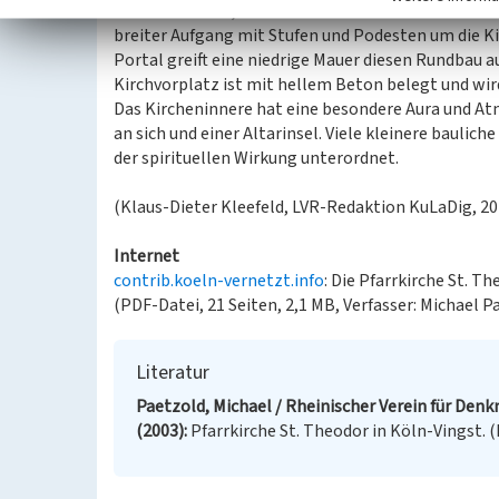
einem Rundbau, der den dunkleren Glockenturm vo
breiter Aufgang mit Stufen und Podesten um die K
Portal greift eine niedrige Mauer diesen Rundbau 
Kirchvorplatz ist mit hellem Beton belegt und wi
Das Kircheninnere hat eine besondere Aura und At
an sich und einer Altarinsel. Viele kleinere baulic
der spirituellen Wirkung unterordnet.
(Klaus-Dieter Kleefeld, LVR-Redaktion KuLaDig, 20
Internet
contrib.koeln-vernetzt.info
: Die Pfarrkirche St. T
(PDF-Datei, 21 Seiten, 2,1 MB, Verfasser: Michael P
Literatur
Paetzold, Michael / Rheinischer Verein für Denk
(2003)
Pfarrkirche St. Theodor in Köln-Vingst. 