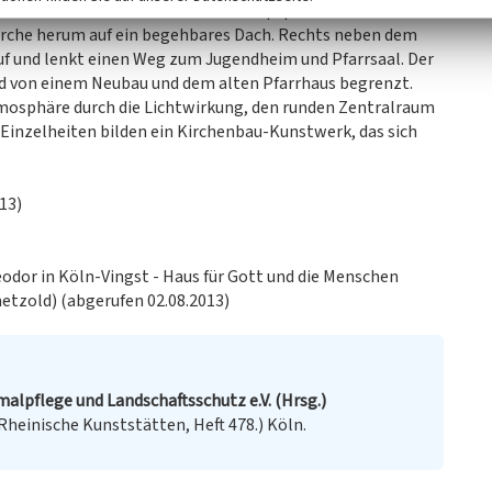
n 1955 umschließt. Neben dem Hauptportal führt ein
irche herum auf ein begehbares Dach. Rechts neben dem
auf und lenkt einen Weg zum Jugendheim und Pfarrsaal. Der
rd von einem Neubau und dem alten Pfarrhaus begrenzt.
mosphäre durch die Lichtwirkung, den runden Zentralraum
he Einzelheiten bilden ein Kirchenbau-Kunstwerk, das sich
13)
heodor in Köln-Vingst - Haus für Gott und die Menschen
aetzold) (abgerufen 02.08.2013)
malpflege und Landschaftsschutz e.V. (Hrsg.)
(Rheinische Kunststätten, Heft 478.) Köln.