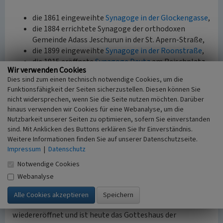
die 1861 eingeweihte
Synagoge in der Glockengasse
,
die 1884 errichtete Synagoge der orthodoxen
Gemeinde Adass Jeschurun in der St. Apern-Straße,
die 1899 eingeweihte
Synagoge in der Roonstraße
,
die 1915 eröffnete
Synagoge Deutz
am Reischplatz
Wir verwenden Cookies
(Nachfolgerin der 1913 für den Bau der Deutzer
Dies sind zum einen technisch notwendige Cookies, um die
Brücke abgerissenen
zweiten Deutzer Synagoge
von
Funktionsfähigkeit der Seiten sicherzustellen. Diesen können Sie
1786),
nicht widersprechen, wenn Sie die Seite nutzen möchten. Darüber
die um 1788/1789 erbaute
Synagoge an der
hinaus verwenden wir Cookies für eine Webanalyse, um die
Mülheimer Freiheit
(Nachfolgerin der 1784 beim
Nutzbarkeit unserer Seiten zu optimieren, sofern Sie einverstanden
Eisgang des Rheins zerstörten Synagoge),
sind. Mit Anklicken des Buttons erklären Sie Ihr Einverständnis.
die 1926/1927 erbaute
Synagoge Ehrenfeld
.
Weitere Informationen finden Sie auf unserer Datenschutzseite.
Impressum
|
Datenschutz
Abgesehen von der Synagoge in der Roonstraße waren
Notwendige Cookies
alle jüdischen Gotteshäuser spätestens nach dem
Webanalyse
Zweiten Weltkrieg so stark zerstört, dass sie nicht
wiederaufgebaut werden konnten. Die neue Synagoge in
der Roonstraße wurde am 20. September 1959
wiedereröffnet und ist heute das Gotteshaus der