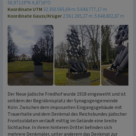
50,97119°N: 6,8716°O
Koordinate UTM
32.350.565,69 m: 5.648.777,17 m
Koordinate Gauss/Krüger
2.561.265,27 m: 5.648.802,87 m
Der Neue jüdische Friedhof wurde 1918 eingeweiht und ist
seitdem der Begräbnisplatz der Synagogengemeinde
Köln. Zwischen dem imposanten Eingangsgebäude mit
Trauerhalle und dem Denkmal des Reichsbundes jüdischer
Frontsoldaten verläuft mittig im Gelände eine breite
Sichtachse. In ihrem hinteren Drittel befinden sich
mehrere Denkmäler, unter anderem das Denkmal zur