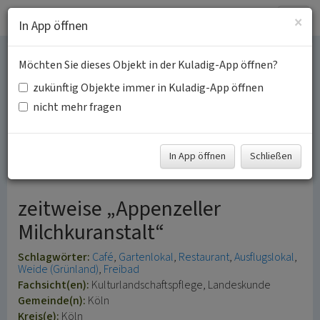
Togg
×
In App öffnen
navig
Möchten Sie dieses Objekt in der Kuladig-App öffnen?
Café-Restaurant
zukünftig Objekte immer in Kuladig-App öffnen
„Strandschlösschen“ an
nicht mehr fragen
der „Rodenkirchener
In App öffnen
Schließen
Riviera“
zeitweise „Appenzeller
Milchkuranstalt“
Schlagwörter:
Café
Gartenlokal
Restaurant
Ausflugslokal
Weide (Grünland)
Freibad
Fachsicht(en):
Kulturlandschaftspflege, Landeskunde
Gemeinde(n):
Köln
Kreis(e):
Köln