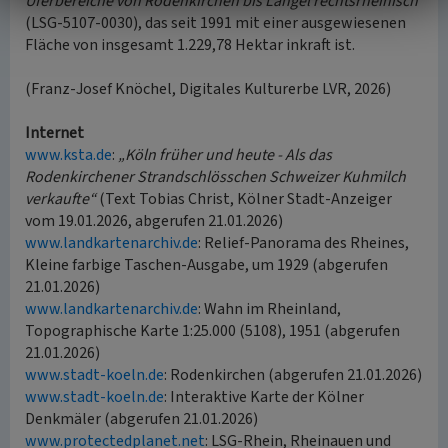
Uferbereiche von Rodenkirchen bis Langel rechtsrheinisch
(LSG-5107-0030), das seit 1991 mit einer ausgewiesenen
Fläche von insgesamt 1.229,78 Hektar inkraft ist.
(Franz-Josef Knöchel, Digitales Kulturerbe LVR, 2026)
Internet
www.ksta.de
:
„Köln früher und heute - Als das
Rodenkirchener Strandschlösschen Schweizer Kuhmilch
verkaufte“
(Text Tobias Christ, Kölner Stadt-Anzeiger
vom 19.01.2026, abgerufen 21.01.2026)
www.landkartenarchiv.de
: Relief-Panorama des Rheines,
Kleine farbige Taschen-Ausgabe, um 1929 (abgerufen
21.01.2026)
www.landkartenarchiv.de
: Wahn im Rheinland,
Topographische Karte 1:25.000 (5108), 1951 (abgerufen
21.01.2026)
www.stadt-koeln.de
: Rodenkirchen (abgerufen 21.01.2026)
www.stadt-koeln.de
: Interaktive Karte der Kölner
Denkmäler (abgerufen 21.01.2026)
www.protectedplanet.net
: LSG-Rhein, Rheinauen und