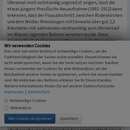
Uferareal noch vollständig ungenutzt zeigen, lässt die
etwas jüngere
Preußische Neuaufnahme
(1891-1912) dann
erkennen, dass der Flussabschnitt zwischen Rodenkirchen
und dem Weißer Rheinbogen mittlerweile über gut 2,5
Kilometer mit zahlreichen rechtwinklig zum Uferverlauf
ins Wasser ragenden Buhnen versehen wurde. Diese
dienten der Befestigung des Ufers gegen die Strömung
Wir verwenden Cookies
wie auch zum Schutz von Badenden des Strandbads.
Dies sind zum einen technisch notwendige Cookies, um die
Das Areal des Ausfluglokals ist dann ohne eigene
Funktionsfähigkeit der Seiten sicherzustellen. Diesen können Sie
Benennung neben einem Schuppen („Schp.“) in den
nicht widersprechen, wenn Sie die Seite nutzen möchten. Darüber
topographischen Karten der
TK 1936-1945
auszumachen.
hinaus verwenden wir Cookies für eine Webanalyse, um die
Hier ist der Uferbereich mit „Badeanst.“ verzeichnet,
Nutzbarkeit unserer Seiten zu optimieren, sofern Sie einverstanden
ebenso wie auf dem Meßtischblatt in den 1950ern (vgl.
sind. Mit Anklicken des Buttons erklären Sie Ihr Einverständnis.
Kartenansicht und www.landkartenarchiv.de).
Weitere Informationen finden Sie auf unserer Datenschutzseite.
Impressum
|
Datenschutz
Baudenkmal, Landschaftsschutzgebiet
Notwendige Cookies
Das einstige Café-Restaurant Strandschlösschen ist laut
Webanalyse
der Karte der Kölner Denkmäler nicht als Baudenkmal
geschützt. Es liegt innerhalb des
Landschaftsschutzgebiets
LSG Rhein, Rheinauen und