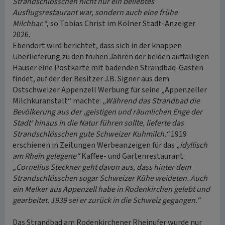
Strandschlösschen nicht nur ein beliebtes
Ausflugsrestaurant war, sondern auch eine frühe
Milchbar.“
, so Tobias Christ im Kölner Stadt-Anzeiger
2026.
Ebendort wird berichtet, dass sich in der knappen
Überlieferung zu den frühen Jahren der beiden auffälligen
Häuser eine Postkarte mit badenden Strandbad-Gästen
findet, auf der der Besitzer J.B. Signer aus dem
Ostschweizer Appenzell Werbung für seine „Appenzeller
Milchkuranstalt“ machte:
„Während das Strandbad die
Bevölkerung aus der ‚geistigen und räumlichen Enge der
Stadt' hinaus in die Natur führen sollte, lieferte das
Strandschlösschen gute Schweizer Kuhmilch.“
1919
erschienen in Zeitungen Werbeanzeigen für das
„idyllisch
am Rhein gelegene“
Kaffee- und Gartenrestaurant:
„Cornelius Steckner geht davon aus, dass hinter dem
Strandschlösschen sogar Schweizer Kühe weideten. Auch
ein Melker aus Appenzell habe in Rodenkirchen gelebt und
gearbeitet. 1939 sei er zurück in die Schweiz gegangen.“
Das Strandbad am Rodenkirchener Rheinufer wurde nur