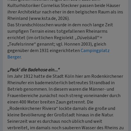
Kulturhistoriker Cornelius Steckner passen beide Häuser
ihrer Architektur nach eher in den belgischen Raum als ins
Rheinland (www.ksta.de, 2026).
Das Strandschlösschen wurde in dem noch lange Zeit
sumpfigen Terrain eines totgefallenen Rheinarms
errichtet (im örtlichen Regiolekt
„Düvelskall“
=
„Teufelsrinne“ genannt; vgl. Honnen 2003), gleich
gegenüber dem 1931 eingerichteten
Campingplatz
Berger
.
„Pack' die Badehose ein...“
Im Jahr 1912 hatte die Stadt Köln hier am Rodenkirchener
Rheinufer ein bademeisterlich betreutes Strandbad in
Betrieb genommen. In diesem waren die Männer- und
Frauenbereiche zunächst noch streng voneinander durch
einen 400 Meter breiten Zaun getrennt. Die
„Rodenkirchener Riviera“ lockte damals die große und
kleine Bevölkerung der Großstadt hinaus in die Natur.
Seinerzeit war es durchaus noch üblich und weit
verbreitet, im damals noch sauberen Wasser des Rheins zu