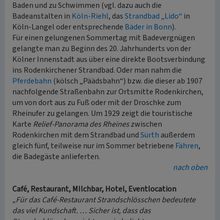
Baden und zu Schwimmen (vgl. dazu auch die
Badeanstalten in
Köln-Riehl
, das
Strandbad „Lido“
in
Köln-Langel oder entsprechende
Bäder in Bonn
).
Für einen gelungenen Sommertag mit Badevergnügen
gelangte man zu Beginn des 20. Jahrhunderts von der
Kölner Innenstadt aus über eine direkte Bootsverbindung
ins Rodenkirchener Strandbad. Oder man nahm die
Pferdebahn
(kölsch „Päädsbahn“) bzw. die dieser ab 1907
nachfolgende Straßenbahn zur Ortsmitte Rodenkirchen,
um von dort aus zu Fuß oder mit der Droschke zum
Rheinufer zu gelangen. Um 1929 zeigt die touristische
Karte
Relief-Panorama des Rheines
zwischen
Rodenkirchen mit dem Strandbad und
Sürth
außerdem
gleich fünf, teilweise nur im Sommer betriebene
Fähren
,
die Badegäste anlieferten.
nach oben
Café, Restaurant, MIlchbar, Hotel, Eventlocation
„Für das Café-Restaurant Strandschlösschen bedeutete
das viel Kundschaft. … Sicher ist, dass das