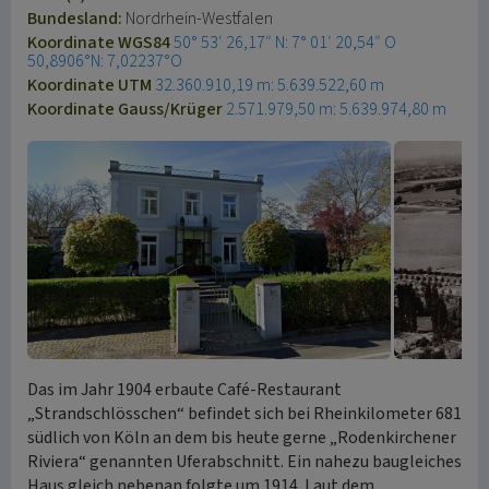
Bundesland:
Nordrhein-Westfalen
Koordinate WGS84
50° 53′ 26,17″ N: 7° 01′ 20,54″ O
50,8906°N: 7,02237°O
Koordinate UTM
32.360.910,19 m: 5.639.522,60 m
Koordinate Gauss/Krüger
2.571.979,50 m: 5.639.974,80 m
Das im Jahr 1904 erbaute Café-Restaurant
„Strandschlösschen“ befindet sich bei Rheinkilometer 681
südlich von Köln an dem bis heute gerne „Rodenkirchener
Riviera“ genannten Uferabschnitt. Ein nahezu baugleiches
Haus gleich nebenan folgte um 1914. Laut dem