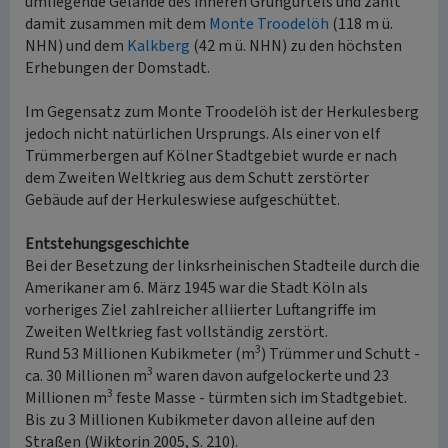
umliegende Gelände des inneren Grüngürtels und zählt
damit zusammen mit dem
Monte Troodelöh
(118 m ü.
NHN) und dem
Kalkberg
(42 m ü. NHN) zu den höchsten
Erhebungen der Domstadt.
Im Gegensatz zum Monte Troodelöh ist der Herkulesberg
jedoch nicht natürlichen Ursprungs. Als einer von elf
Trümmerbergen auf Kölner Stadtgebiet wurde er nach
dem Zweiten Weltkrieg aus dem Schutt zerstörter
Gebäude auf der Herkuleswiese aufgeschüttet.
Entstehungsgeschichte
Bei der Besetzung der linksrheinischen Stadteile durch die
Amerikaner am 6. März 1945 war die Stadt Köln als
vorheriges Ziel zahlreicher alliierter Luftangriffe im
Zweiten Weltkrieg fast vollständig zerstört.
3
Rund 53 Millionen Kubikmeter (m
) Trümmer und Schutt -
3
ca. 30 Millionen m
waren davon aufgelockerte und 23
3
Millionen m
feste Masse - türmten sich im Stadtgebiet.
Bis zu 3 Millionen Kubikmeter davon alleine auf den
Straßen (Wiktorin 2005, S. 210).