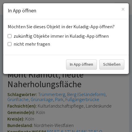
Togg
×
In App öffnen
navig
Möchten Sie dieses Objekt in der Kuladig-App öffnen?
Trümmerberg
zukünftig Objekte immer in Kuladig-App öffnen
Herkulesberg in Neustadt-
nicht mehr fragen
Nord
In App öffnen
Schließen
Mont Klamott, heute
Naherholungsfläche
Schlagwörter:
Trümmerberg
Berg (Geländeform)
Grünfläche
Grünanlage
Park
Fußgängerbrücke
Fachsicht(en):
Kulturlandschaftspflege, Landeskunde
Gemeinde(n):
Köln
Kreis(e):
Köln
Bundesland:
Nordrhein-Westfalen