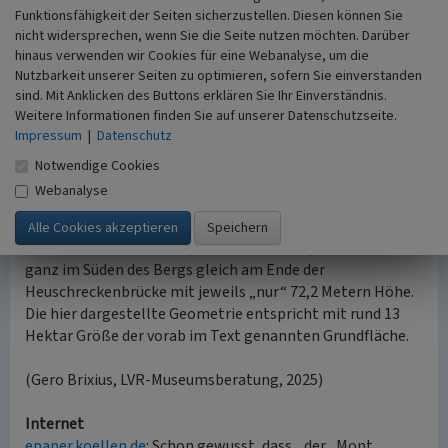
Die hier eingezeichnete Geometrie orientiert sich an den
Funktionsfähigkeit der Seiten sicherzustellen. Diesen können Sie
verkehrsbaulichen Begrenzungen der Südostseite des
nicht widersprechen, wenn Sie die Seite nutzen möchten. Darüber
Herkulesbergs und ansonsten an der 50-Meter-Höhenlinie
hinaus verwenden wir Cookies für eine Webanalyse, um die
der
Deutschen Grundkarte DGK5 NRW
(Stand 2025, vgl.
Nutzbarkeit unserer Seiten zu optimieren, sofern Sie einverstanden
Kartenansicht). Diese weist den höchsten Punkt des
sind. Mit Anklicken des Buttons erklären Sie Ihr Einverständnis.
Trümmerberges auf der Erhebung im Norden mit 81,6
Weitere Informationen finden Sie auf unserer Datenschutzseite.
Impressum
|
Datenschutz
Meter ü. NHN aus, hier der rote Punkt in der
Kartenvorschau.
Notwendige Cookies
Andere Kartendienste wie etwa
OSM-onmaps
oder die in
Webanalyse
der deutschsprachigen Wikipedia als Referenz angeführte
Digitale Topographische Karte (DTK)
zeigen den „Gipfel“
etwa 50 Meter nördlich (oder auch südlich) davon bzw.
ganz im Süden des Bergs gleich am Ende der
Heuschreckenbrücke mit jeweils „nur“ 72,2 Metern Höhe.
Die hier dargestellte Geometrie entspricht mit rund 13
Hektar Größe der vorab im Text genannten Grundfläche.
(Gero Brixius, LVR-Museumsberatung, 2025)
Internet
epaper.koellen.de
: Schon gewusst, dass... der „Mont