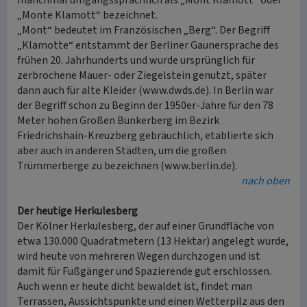
manchmal umgangssprachlich als „Mont Klamott“ oder
„Monte Klamott“ bezeichnet.
„Mont“ bedeutet im Französischen „Berg“. Der Begriff
„Klamotte“ entstammt der Berliner Gaunersprache des
frühen 20. Jahrhunderts und wurde ursprünglich für
zerbrochene Mauer- oder Ziegelstein genutzt, später
dann auch für alte Kleider (www.dwds.de). In Berlin war
der Begriff schon zu Beginn der 1950er-Jahre für den 78
Meter hohen Großen Bunkerberg im Bezirk
Friedrichshain-Kreuzberg gebräuchlich, etablierte sich
aber auch in anderen Städten, um die großen
Trümmerberge zu bezeichnen (www.berlin.de).
nach oben
Der heutige Herkulesberg
Der Kölner Herkulesberg, der auf einer Grundfläche von
etwa 130.000 Quadratmetern (13 Hektar) angelegt wurde,
wird heute von mehreren Wegen durchzogen und ist
damit für Fußgänger und Spazierende gut erschlossen.
Auch wenn er heute dicht bewaldet ist, findet man
Terrassen, Aussichtspunkte und einen Wetterpilz aus den