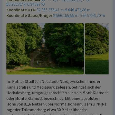
Koordinate WGS84
50° 57′ 6,17″ N: 6° 56′ 27,5″ O
50,95171°N: 6,94097°O
Koordinate UTM
32.355.375,41 m: 5.646.473,86 m
Koordinate Gauss/Krüger
2.566.165,55 m: 5.646.696,70 m
Im Kölner Stadtteil Neustadt-Nord, zwischen Innerer
Kanalstraße und Mediapark gelegen, befindet sich der
Herkulesberg, umgangssprachlich auch als Mont Klamott
oder Monte Klamott bezeichnet. Mit einer absoluten
Höhe von 81,6 Metern über Normalhöhennull (m ü. NHN)
ragt der Trümmerberg etwa 30 Meter über das