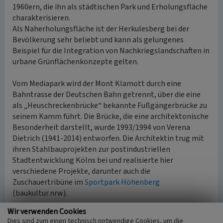
1960ern, die ihn als städtischen Park und Erholungsfläche
charakterisieren.
Als Naherholungsfläche ist der Herkulesberg bei der
Bevölkerung sehr beliebt und kann als gelungenes
Beispiel für die Integration von Nachkriegslandschaften in
urbane Grünflächenkonzepte gelten.
Vom Mediapark wird der Mont Klamott durch eine
Bahntrasse der Deutschen Bahn getrennt, über die eine
als „Heuschreckenbrücke“ bekannte Fußgängerbrücke zu
seinem Kamm führt. Die Brücke, die eine architektonische
Besonderheit darstellt, wurde 1993/1994 von Verena
Dietrich (1941-2014) entworfen. Die Architektin trug mit
ihren Stahlbauprojekten zur postindustriellen
Stadtentwicklung Kölns bei und realisierte hier
verschiedene Projekte, darunter auch die
Zuschauertribüne im
Sportpark Höhenberg
(baukultur.nrw).
Wir verwenden Cookies
Höhe des Berges und Objektgeometrie
Dies sind zum einen technisch notwendige Cookies, um die