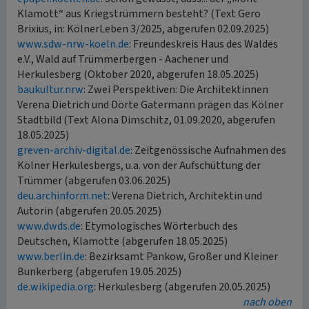
Klamott“ aus Kriegstrümmern besteht? (Text Gero
Brixius, in: KölnerLeben 3/2025, abgerufen 02.09.2025)
www.sdw-nrw-koeln.de
: Freundeskreis Haus des Waldes
e.V., Wald auf Trümmerbergen - Aachener und
Herkulesberg (Oktober 2020, abgerufen 18.05.2025)
baukultur.nrw
: Zwei Perspektiven: Die Architektinnen
Verena Dietrich und Dörte Gatermann prägen das Kölner
Stadtbild (Text Alona Dimschitz, 01.09.2020, abgerufen
18.05.2025)
greven-archiv-digital.de
: Zeitgenössische Aufnahmen des
Kölner Herkulesbergs, u.a. von der Aufschüttung der
Trümmer (abgerufen 03.06.2025)
deu.archinform.net
: Verena Dietrich, Architektin und
Autorin (abgerufen 20.05.2025)
www.dwds.de
: Etymologisches Wörterbuch des
Deutschen, Klamotte (abgerufen 18.05.2025)
www.berlin.de
: Bezirksamt Pankow, Großer und Kleiner
Bunkerberg (abgerufen 19.05.2025)
de.wikipedia.org
: Herkulesberg (abgerufen 20.05.2025)
nach oben