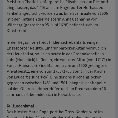
Meisterin Charlotta Margaretha Elisabetha von Piesport
eingelassen, das 1716 an dem Engelporter Hofhaus zu
Fankel angebracht worden war. Eine Steinsäule von 1606
mit den Initialen der Meisterin Anna Catharina von
Wiltberg (gestorben 25. Juni 1628) befindet sich im
Klosterhof.
In der Region verstreut finden sich ebenfalls einige
Engelporter Relikte. Ein frühbarocker Altar, vermutlich
der Hauptaltar, soll sich heute in der Orannakapelle in
Lahr (Hunsrück) befinden, ein weiterer Altar (von 1747?) in
Forst (Hunsrück). Eine Madonna von um 1600 gelangte in
Privatbesitz, eine von um 1750/1760 steht in der Kirche
von Laudert (Hunsrück). Eine der drei Kirchenglocken,
gegossen zwischen 1461 und 1501, hängt in der Kapelle
auf den Oberen Lehmer Höfen und ein Kreuz aus dem 16.
Jahrhundert befindet sich in Privatbesitz.
Kulturdenkmal
Das Kloster Maria Engelport bei Treis-Karden wird im
Nachrichtlichen Verzeichnis der Kulturdenkmäler im