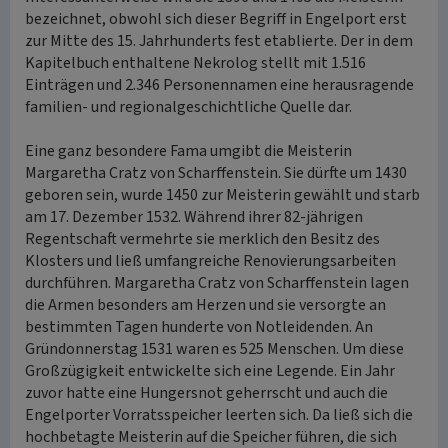
bezeichnet, obwohl sich dieser Begriff in Engelport erst
zur Mitte des 15. Jahrhunderts fest etablierte. Der in dem
Kapitelbuch enthaltene Nekrolog stellt mit 1.516
Einträgen und 2.346 Personennamen eine herausragende
familien- und regionalgeschichtliche Quelle dar.
Eine ganz besondere Fama umgibt die Meisterin
Margaretha Cratz von Scharffenstein. Sie dürfte um 1430
geboren sein, wurde 1450 zur Meisterin gewählt und starb
am 17. Dezember 1532. Während ihrer 82-jährigen
Regentschaft vermehrte sie merklich den Besitz des
Klosters und ließ umfangreiche Renovierungsarbeiten
durchführen. Margaretha Cratz von Scharffenstein lagen
die Armen besonders am Herzen und sie versorgte an
bestimmten Tagen hunderte von Notleidenden. An
Gründonnerstag 1531 waren es 525 Menschen. Um diese
Großzügigkeit entwickelte sich eine Legende. Ein Jahr
zuvor hatte eine Hungersnot geherrscht und auch die
Engelporter Vorratsspeicher leerten sich. Da ließ sich die
hochbetagte Meisterin auf die Speicher führen, die sich