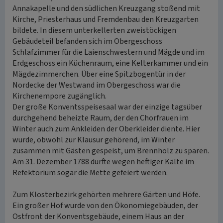
Annakapelle und den südlichen Kreuzgang stoßend mit
Kirche, Priesterhaus und Fremdenbau den Kreuzgarten
bildete. In diesem unterkellerten zweistöckigen
Gebäudeteil befanden sich im Obergeschoss
Schlafzimmer für die Laienschwestern und Mägde und im
Erdgeschoss ein Küchenraum, eine Kelterkammer und ein
Mägdezimmerchen. Über eine Spitzbogentür in der
Nordecke der Westwand im Obergeschoss war die
Kirchenempore zugänglich.
Der große Konventsspeisesaal war der einzige tagsüber
durchgehend beheizte Raum, der den Chorfrauen im
Winter auch zum Ankleiden der Oberkleider diente. Hier
wurde, obwohl zur Klausur gehörend, im Winter
zusammen mit Gästen gespeist, um Brennholz zu sparen.
Am 31. Dezember 1788 durfte wegen heftiger Kälte im
Refektorium sogar die Mette gefeiert werden.
Zum Klosterbezirk gehörten mehrere Gärten und Höfe.
Ein großer Hof wurde von den Ökonomiegebäuden, der
Ostfront der Konventsgebäude, einem Haus an der