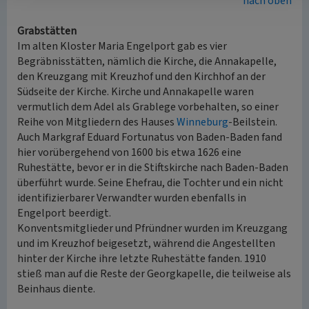
nach oben
Grabstätten
Im alten Kloster Maria Engelport gab es vier
Begräbnisstätten, nämlich die Kirche, die Annakapelle,
den Kreuzgang mit Kreuzhof und den Kirchhof an der
Südseite der Kirche. Kirche und Annakapelle waren
vermutlich dem Adel als Grablege vorbehalten, so einer
Reihe von Mitgliedern des Hauses
Winneburg
-Beilstein.
Auch Markgraf Eduard Fortunatus von Baden-Baden fand
hier vorübergehend von 1600 bis etwa 1626 eine
Ruhestätte, bevor er in die Stiftskirche nach Baden-Baden
überführt wurde. Seine Ehefrau, die Tochter und ein nicht
identifizierbarer Verwandter wurden ebenfalls in
Engelport beerdigt.
Konventsmitglieder und Pfründner wurden im Kreuzgang
und im Kreuzhof beigesetzt, während die Angestellten
hinter der Kirche ihre letzte Ruhestätte fanden. 1910
stieß man auf die Reste der Georgkapelle, die teilweise als
Beinhaus diente.