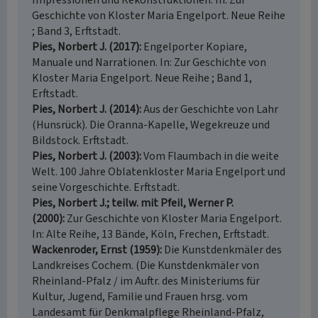
Impressionen und Rekonstruktionen. In: Zur
Geschichte von Kloster Maria Engelport. Neue Reihe
; Band 3, Erftstadt.
Pies, Norbert J. (2017)
Engelporter Kopiare,
Manuale und Narrationen. In: Zur Geschichte von
Kloster Maria Engelport. Neue Reihe ; Band 1,
Erftstadt.
Pies, Norbert J. (2014)
Aus der Geschichte von Lahr
(Hunsrück). Die Oranna-Kapelle, Wegekreuze und
Bildstock. Erftstadt.
Pies, Norbert J. (2003)
Vom Flaumbach in die weite
Welt. 100 Jahre Oblatenkloster Maria Engelport und
seine Vorgeschichte. Erftstadt.
Pies, Norbert J.; teilw. mit Pfeil, Werner P.
(2000)
Zur Geschichte von Kloster Maria Engelport.
In: Alte Reihe, 13 Bände, Köln, Frechen, Erftstadt.
Wackenroder, Ernst (1959)
Die Kunstdenkmäler des
Landkreises Cochem. (Die Kunstdenkmäler von
Rheinland-Pfalz / im Auftr. des Ministeriums für
Kultur, Jugend, Familie und Frauen hrsg. vom
Landesamt für Denkmalpflege Rheinland-Pfalz,