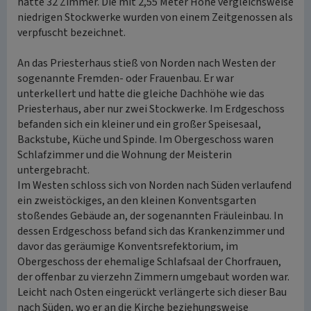
hatte 32 Zimmer. Die mit 2,55 Meter Höhe vergleichsweise
niedrigen Stockwerke wurden von einem Zeitgenossen als
verpfuscht bezeichnet.
An das Priesterhaus stieß von Norden nach Westen der
sogenannte Fremden- oder Frauenbau. Er war
unterkellert und hatte die gleiche Dachhöhe wie das
Priesterhaus, aber nur zwei Stockwerke. Im Erdgeschoss
befanden sich ein kleiner und ein großer Speisesaal,
Backstube, Küche und Spinde. Im Obergeschoss waren
Schlafzimmer und die Wohnung der Meisterin
untergebracht.
Im Westen schloss sich von Norden nach Süden verlaufend
ein zweistöckiges, an den kleinen Konventsgarten
stoßendes Gebäude an, der sogenannten Fräuleinbau. In
dessen Erdgeschoss befand sich das Krankenzimmer und
davor das geräumige Konventsrefektorium, im
Obergeschoss der ehemalige Schlafsaal der Chorfrauen,
der offenbar zu vierzehn Zimmern umgebaut worden war.
Leicht nach Osten eingerückt verlängerte sich dieser Bau
nach Süden, wo er an die Kirche beziehungsweise