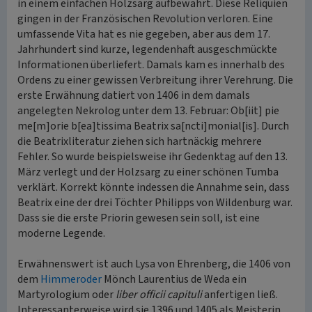
in einem einfachen Holzsarg aufbewahrt. Diese Reliquien
gingen in der Französischen Revolution verloren. Eine
umfassende Vita hat es nie gegeben, aber aus dem 17.
Jahrhundert sind kurze, legendenhaft ausgeschmückte
Informationen überliefert. Damals kam es innerhalb des
Ordens zu einer gewissen Verbreitung ihrer Verehrung. Die
erste Erwähnung datiert von 1406 in dem damals
angelegten Nekrolog unter dem 13. Februar: Ob[iit] pie
me[m]orie b[ea]tissima Beatrix sa[ncti]monial[is]. Durch
die Beatrixliteratur ziehen sich hartnäckig mehrere
Fehler. So wurde beispielsweise ihr Gedenktag auf den 13.
März verlegt und der Holzsarg zu einer schönen Tumba
verklärt. Korrekt könnte indessen die Annahme sein, dass
Beatrix eine der drei Töchter Philipps von Wildenburg war.
Dass sie die erste Priorin gewesen sein soll, ist eine
moderne Legende.
Erwähnenswert ist auch Lysa von Ehrenberg, die 1406 von
dem
Himmeroder
Mönch Laurentius de Weda ein
Martyrologium oder
liber officii capituli
anfertigen ließ.
Interessanterweise wird sie 1396 und 1405 als Meisterin