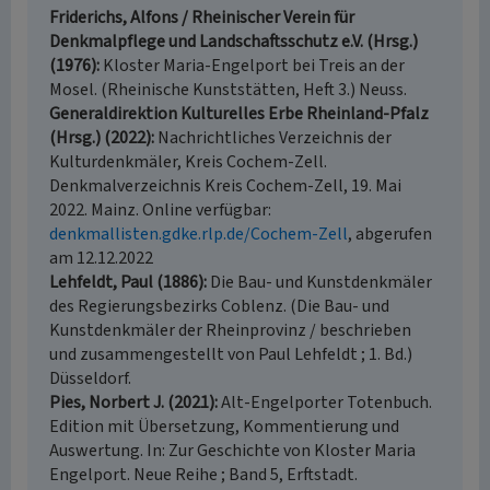
Friderichs, Alfons / Rheinischer Verein für
Denkmalpflege und Landschaftsschutz e.V. (Hrsg.)
(1976)
Kloster Maria-Engelport bei Treis an der
Mosel. (Rheinische Kunststätten, Heft 3.) Neuss.
Generaldirektion Kulturelles Erbe Rheinland-Pfalz
(Hrsg.) (2022)
Nachrichtliches Verzeichnis der
Kulturdenkmäler, Kreis Cochem-Zell.
Denkmalverzeichnis Kreis Cochem-Zell, 19. Mai
2022. Mainz. Online verfügbar:
denkmallisten.gdke.rlp.de/Cochem-Zell
, abgerufen
am 12.12.2022
Lehfeldt, Paul (1886)
Die Bau- und Kunstdenkmäler
des Regierungsbezirks Coblenz. (Die Bau- und
Kunstdenkmäler der Rheinprovinz / beschrieben
und zusammengestellt von Paul Lehfeldt ; 1. Bd.)
Düsseldorf.
Pies, Norbert J. (2021)
Alt-Engelporter Totenbuch.
Edition mit Übersetzung, Kommentierung und
Auswertung. In: Zur Geschichte von Kloster Maria
Engelport. Neue Reihe ; Band 5, Erftstadt.