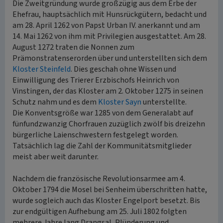
Die Zweitgründung wurde großzügig aus dem Erbe der
Ehefrau, hauptsächlich mit Hunsrückgütern, bedacht und
am 28. April 1262 von Papst Urban IV. anerkannt und am
14. Mai 1262 von ihm mit Privilegien ausgestattet. Am 28.
August 1272 traten die Nonnen zum
Prämonstratenserorden über und unterstellten sich dem
Kloster Steinfeld
. Dies geschah ohne Wissen und
Einwilligung des Trierer Erzbischofs Heinrich von
Vinstingen, der das Kloster am 2. Oktober 1275 in seinen
Schutz nahm und es dem
Kloster Sayn
unterstellte.
Die Konventsgröße war 1285 von dem Generalabt auf
fünfundzwanzig Chorfrauen zuzüglich zwölf bis dreizehn
bürgerliche Laienschwestern festgelegt worden.
Tatsächlich lag die Zahl der Kommunitätsmitglieder
meist aber weit darunter.
Nachdem die französische Revolutionsarmee am 4.
Oktober 1794 die Mosel bei Senheim überschritten hatte,
wurde sogleich auch das Kloster Engelport besetzt. Bis
zur endgültigen Aufhebung am 25. Juli 1802 folgten
mehrere Jahre lang Drangsal, Plünderung und