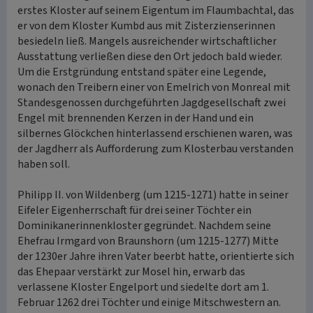
erstes Kloster auf seinem Eigentum im Flaumbachtal, das
er von dem Kloster Kumbd aus mit Zisterzienserinnen
besiedeln ließ. Mangels ausreichender wirtschaftlicher
Ausstattung verließen diese den Ort jedoch bald wieder.
Um die Erstgründung entstand später eine Legende,
wonach den Treibern einer von Emelrich von Monreal mit
Standesgenossen durchgeführten Jagdgesellschaft zwei
Engel mit brennenden Kerzen in der Hand und ein
silbernes Glöckchen hinterlassend erschienen waren, was
der Jagdherr als Aufforderung zum Klosterbau verstanden
haben soll.
Philipp II. von Wildenberg (um 1215-1271) hatte in seiner
Eifeler Eigenherrschaft für drei seiner Töchter ein
Dominikanerinnenkloster gegründet. Nachdem seine
Ehefrau Irmgard von Braunshorn (um 1215-1277) Mitte
der 1230er Jahre ihren Vater beerbt hatte, orientierte sich
das Ehepaar verstärkt zur Mosel hin, erwarb das
verlassene Kloster Engelport und siedelte dort am 1.
Februar 1262 drei Töchter und einige Mitschwestern an.