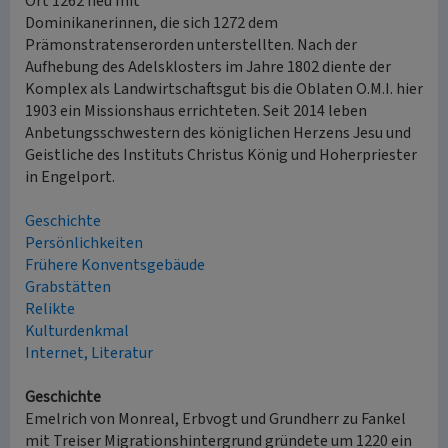
Ort 1262 neu mit
Dominikanerinnen, die sich 1272 dem
Prämonstratenserorden unterstellten. Nach der
Aufhebung des Adelsklosters im Jahre 1802 diente der
Komplex als Landwirtschaftsgut bis die Oblaten O.M.I. hier
1903 ein Missionshaus errichteten. Seit 2014 leben
Anbetungsschwestern des königlichen Herzens Jesu und
Geistliche des Instituts Christus König und Hoherpriester
in Engelport.
Geschichte
Persönlichkeiten
Frühere Konventsgebäude
Grabstätten
Relikte
Kulturdenkmal
Internet, Literatur
Geschichte
Emelrich von Monreal, Erbvogt und Grundherr zu Fankel
mit Treiser Migrationshintergrund gründete um 1220 ein