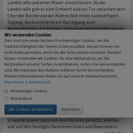
Landstraße und einer Mauer umschlossen. An der
Landstraße gab es eine Einfahrt und ein Tor zwischen dem
Chor der Kirche und der Küferei bot einen rückwärtigen
Zugang. Auch existierte ein Durchgang zum
Mühlenbereich. Ein kleiner, in etwa dreieckiger Hof, wurde
Wir verwenden Cookies
von dem Haus an der Landstraße, dem Fremdenbau und
Dies sind zum einen technisch notwendige Cookies, um die
nordwestlich von einer Mauer begrenzt. Daran schloss
Funktionsfähigkeit der Seiten sicherzustellen. Diesen können Sie
sich nordwestlich der allseits ummauerte kleine
nicht widersprechen, wenn Sie die Seite nutzen möchten. Darüber
Konventsgarten an, der zur engen Klausur gehörte.
hinaus verwenden wir Cookies für eine Webanalyse, um die
Westlich stieß der große Konventsgarten an, in den der
Nutzbarkeit unserer Seiten zu optimieren, sofern Sie einverstanden
Fräuleinbau und das Gebäude mit dem Speisesaal und dem
sind. Mit Anklicken des Buttons erklären Sie Ihr Einverständnis.
Krankenzimmer hineinragten. Dieser Garten diente der
Weitere Informationen finden Sie auf unserer Datenschutzseite.
Erholung der Chorfrauen. Im sogenannten Hühnerhof
Impressum
|
Datenschutz
hinter dem Fräuleinbau stand das Waschhaus mit
Notwendige Cookies
Hühnerställen; weiter gegen den Berg hin das Backhaus
Webanalyse
und daneben an der Mauer ein Holzschuppen.
Auf der gegenüberliegenden Bachseite befand sich ein
großer Gemüsegarten, der auch für Spaziergänge diente.
Er wurde später auch von den Oblaten genutzt, ebenso
wie von den heutigen Bewohnerinnen und Bewohnern.