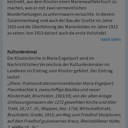
bestrebt, aus dem Kloster einen Marienwallfahrtsort zu
machen, was er mit zwei vermeintlichen
Wunderheilungen zu untermauern versuchte. In diesem
Zusammenhang sind auch der Bau der Grotte im Jahre
1915 und die Überführung des Marienbildes im Jahre 1913
zu sehen. Von 1913 datiert auch die erste Votivtafel.
nach oben
Kulturdenkmal
Die Klosterkirche in Maria Engelport wird im
Nachrichtlichen Verzeichnis der Kulturdenkmäler im
Landkreis im Eintrag zum Kloster geführt. Der Eintrag
lautet:
„Ehem. Prämonstratenserinnenkloster Maria Engelport
Flaumbachtal 4, zweischiffige Basilika und neuer
Klostertrakt, Bruchstein, 1903/05; von der alten Anlage
Umfassungsmauern der 1272 geweihten Kirche und Alter
Trakt, 16./17. Jh.; Wappen, bez. 1716; Wirtschaftstrakt,
Bruchstein; Grotte, 1915; am Weg zum Friedhof Skulpturen;
auf dem Friedhof gusseisernes Kreuz, Rheinböllener Hütte,
2. Hälfte 19. Jh.“