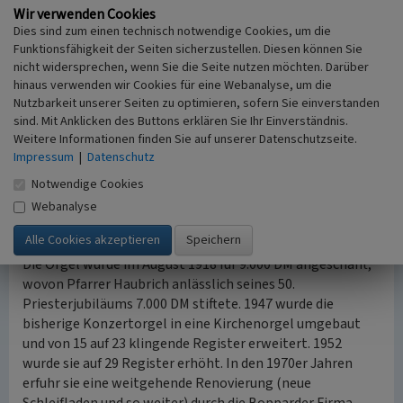
Wir verwenden Cookies
Ursprünglich war die erste Kapelle links vom Eingang die
Dies sind zum einen technisch notwendige Cookies, um die
Annakapelle. Sie wurde 1978 dem Ordensstifter Eugen von
Funktionsfähigkeit der Seiten sicherzustellen. Diesen können Sie
Mazenod umgewidmet und der dritte Seitenaltar wurde
nicht widersprechen, wenn Sie die Seite nutzen möchten. Darüber
hinaus verwenden wir Cookies für eine Webanalyse, um die
zum Annenaltar. Die anderen Seitenaltäre – Herz-Jesu-
Nutzbarkeit unserer Seiten zu optimieren, sofern Sie einverstanden
Altar, Josephs-Altar und Antonius-Altar – wurden von
sind. Mit Anklicken des Buttons erklären Sie Ihr Einverständnis.
anonymen Spendern finanziert. Unter dem Herz-Jesu-
Weitere Informationen finden Sie auf unserer Datenschutzseite.
Altar wurden etwa ein Kubikmeter Gebeine bestattet, die
Impressum
|
Datenschutz
beim Ausheben der Fundamente gefunden worden waren
Notwendige Cookies
und demnach aus dem früheren Kreuzhof stammten.
nach oben
Webanalyse
Die Orgel
Die Orgel wurde im August 1918 für 9.000 DM angeschafft,
wovon Pfarrer Haubrich anlässlich seines 50.
Priesterjubiläums 7.000 DM stiftete. 1947 wurde die
bisherige Konzertorgel in eine Kirchenorgel umgebaut
und von 15 auf 23 klingende Register erweitert. 1952
wurde sie auf 29 Register erhöht. In den 1970er Jahren
erfuhr sie eine weitgehende Renovierung (neue