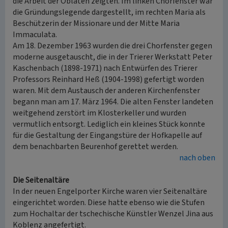
die Arbeit der Oblaten zeigten. Im linken Chorfenster war
die Gründungslegende dargestellt, im rechten Maria als
Beschützerin der Missionare und der Mitte Maria
Immaculata.
Am 18. Dezember 1963 wurden die drei Chorfenster gegen
moderne ausgetauscht, die in der Trierer Werkstatt Peter
Kaschenbach (1898-1971) nach Entwürfen des Trierer
Professors Reinhard Heß (1904-1998) gefertigt worden
waren. Mit dem Austausch der anderen Kirchenfenster
begann man am 17. März 1964. Die alten Fenster landeten
weitgehend zerstört im Klosterkeller und wurden
vermutlich entsorgt. Lediglich ein kleines Stück konnte
für die Gestaltung der Eingangstüre der Hofkapelle auf
dem benachbarten Beurenhof gerettet werden.
nach oben
Die Seitenaltäre
In der neuen Engelporter Kirche waren vier Seitenaltäre
eingerichtet worden. Diese hatte ebenso wie die Stufen
zum Hochaltar der tschechische Künstler Wenzel Jina aus
Koblenz angefertigt.