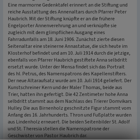
Eine marmorne Gedenktafel erinnert an die Stiftung und
reiche Ausstattung des Annenaltars durch Pfarrer Peter
Haubrich. Mit der Stiftung knüpfte er an die frühere
Engelporter Annenverehrung an und verknüpfte sie
zugleich mit dem glimpflichen Ausgang eines
Fahrradunfalls am 18. Juni 1906. Zunächst zierte diesen
Seitenaltar eine steinerne Annastatue, die sich heute im
Klosterhof befindet und am 10. Juli 1914 durch die jetzige,
ebenfalls von Pfarrer Haubrich gestiftete Anna selbdritt
ersetzt wurde. Unter der Mensa findet sich das Portrait
des hl. Petrus, des Namenspatrons des Kapellenstifters.
Der neue Altaraufsatz wurde am 10. Juli 1914 geliefert. Der
Kunstschreiner Kern und der Maler Thomas, beide aus
Trier, hatten ihn gefertigt. Die 42 Zentimeter hohe Anna
selbdritt stammt aus dem Nachlass des Trierer Domvikars
Hulley. Die aus Birnenholz geschnitzte Figur stammt vom
Anfang des 16. Jahrhunderts. Thron und Fußplatte wurden
aus Lindenholz erneuert. Die beiden Seitenbilder St. Adolf
und St. Theresia stellen die Namenspatrone der
Geschwister von Pastor Haubrich dar.