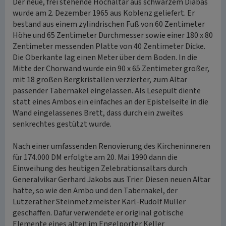
Der neue, frei stehende Hochaltar aus schwarzem Diabas
wurde am 2. Dezember 1965 aus Koblenz geliefert. Er
bestand aus einem zylindrischen Fuß von 60 Zentimeter
Höhe und 65 Zentimeter Durchmesser sowie einer 180 x 80
Zentimeter messenden Platte von 40 Zentimeter Dicke.
Die Oberkante lag einen Meter über dem Boden. In die
Mitte der Chorwand wurde ein 90 x 65 Zentimeter großer,
mit 18 großen Bergkristallen verzierter, zum Altar
passender Tabernakel eingelassen. Als Lesepult diente
statt eines Ambos ein einfaches an der Epistelseite in die
Wand eingelassenes Brett, dass durch ein zweites
senkrechtes gestützt wurde.
Nach einer umfassenden Renovierung des Kircheninneren
für 174.000 DM erfolgte am 20. Mai 1990 dann die
Einweihung des heutigen Zelebrationsaltars durch
Generalvikar Gerhard Jakobs aus Trier. Diesen neuen Altar
hatte, so wie den Ambo und den Tabernakel, der
Lutzerather Steinmetzmeister Karl-Rudolf Müller
geschaffen. Dafür verwendete er original gotische
Elemente eines alten im Engelporter Keller