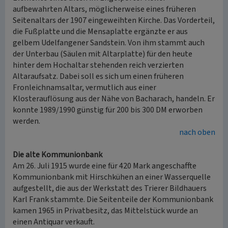
aufbewahrten Altars, möglicherweise eines früheren
Seitenaltars der 1907 eingeweihten Kirche. Das Vorderteil,
die Fußplatte und die Mensaplatte ergänzte er aus
gelbem Udelfangener Sandstein. Von ihm stammt auch
der Unterbau (Säulen mit Altarplatte) für den heute
hinter dem Hochaltar stehenden reich verzierten
Altaraufsatz. Dabei soll es sich um einen früheren
Fronleichnamsaltar, vermutlich aus einer
Klosterauflösung aus der Nähe von Bacharach, handeln. Er
konnte 1989/1990 günstig für 200 bis 300 DM erworben
werden.
nach oben
Die alte Kommunionbank
Am 26. Juli 1915 wurde eine für 420 Mark angeschaffte
Kommunionbank mit Hirschkühen an einer Wasserquelle
aufgestellt, die aus der Werkstatt des Trierer Bildhauers
Karl Frank stammte. Die Seitenteile der Kommunionbank
kamen 1965 in Privatbesitz, das Mittelstück wurde an
einen Antiquar verkauft.