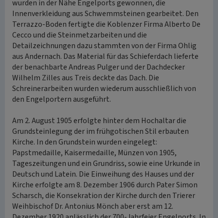
wurden in der Nähe Engelports gewonnen, die
Innenverkleidung aus Schwemmsteinen gearbeitet. Den
Terrazzo-Boden fertigte die Koblenzer Firma Alberto De
Cecco und die Steinmetzarbeiten und die
Detailzeichnungen dazu stammten von der Firma Ohlig
aus Andernach. Das Material für das Schieferdach lieferte
der benachbarte Andreas Pulger und der Dachdecker
Wilhelm Zilles aus Treis deckte das Dach. Die
Schreinerarbeiten wurden wiederum ausschließlich von
den Engelportern ausgeführt.
Am 2. August 1905 erfolgte hinter dem Hochaltar die
Grundsteinlegung der im frühgotischen Stil erbauten
Kirche. In den Grundstein wurden eingelegt:
Papstmedaille, Kaisermedaille, Münzen von 1905,
Tageszeitungen und ein Grundriss, sowie eine Urkunde in
Deutsch und Latein. Die Einweihung des Hauses und der
Kirche erfolgte am 8. Dezember 1906 durch Pater Simon
Scharsch, die Konsekration der Kirche durch den Trierer
Weihbischof Dr. Antonius Mönch aber erst am 12.
Dezember 1920 anlässlich der 700-Jahrfeier Engelports. In