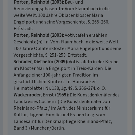
Porten, Reinhold (2003)
Bau- und
Renovierungsphasen. In: Vom Flaumbach in die
weite Welt. 100 Jahre Oblatenkloster Maria
Engelport und seine Vorgeschichte, S. 265-266.
Erftstadt.
Porten, Reinhold (2003)
Votivtafeln erzählen
Geschichte(n). In: Vom Flaumbach in die weite Welt.
100 Jahre Oblatenkloster Maria Engelport und seine
Vorgeschichte, S. 251-253. Erftstadt.
Schrader, Diethelm (2009)
Votivtafeln in der Kirche
im Kloster Maria Engelport in Treis-Karden. Die
Anfänge einer 100-jährigten Tradition im
geschichtlichen Kontext. In: Hunsrücker
Heimatblätter Nr. 138, Jg. 49, S. 366-374. o. O.
Wackenroder, Ernst (1959)
Die Kunstdenkmäler des
Landkreises Cochem. (Die Kunstdenkmäler von
Rheinland-Pfalz / im Auftr. des Ministeriums für
Kultur, Jugend, Familie und Frauen hrsg. vom
Landesamt für Denkmalpflege Rheinland-Pfalz,
Band 3.) München/Berlin.