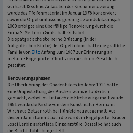
Schleifladen und so weiter) durch die Bopparder Firma
Gerhardt & Söhne. Anlässlich der Kirchenrenovierung
wurde das Pfeifenmaterial im Januar 1978 konserviert
sowie die Orgel umfassend gereinigt. Zum Jubiläumsjahr
2003 erfolgte eine überfällige Renovierung durch die
Firma S. Merten in Grafschaft-Gelsdorf.
Die spätgotische steinerne Brüstung (in der
frühgotischen Kirche) der Orgeltribüne hatte die gräfliche
Familie von
Eltz
Anfang Juni 1907 zur Erinnerung an
mehrere Engelporter Chorfrauen aus ihrem Geschlecht
gestiftet.
Renovierungsphasen
Die Überführung des Gnadenbildes im Jahre 1913 hatte
eine Umgestaltung des Kirchenraums erforderlich
gemacht, wobei im Juni auch die Kirche ausgemalt wurde.
1951 wurde die Kirche von dem Kunstmaler Hermann
Wirth aus Betzenroth bei Hünfeld neu ausgemalt. Aus
diesem Jahr stammt auch die von dem Engelporter Bruder
Josef Larbig gefertigte Eingangstüre. Derselbe hat auch
die Beichtstühle hergestellt.