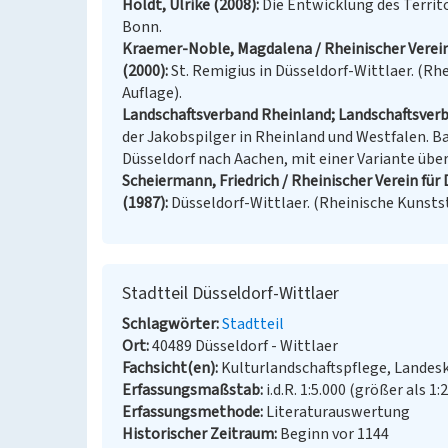
Holdt, Ulrike (2008)
Die Entwicklung des Territo
Bonn.
Kraemer-Noble, Magdalena / Rheinischer Verein 
(2000)
St. Remigius in Düsseldorf-Wittlaer. (Rh
Auflage).
Landschaftsverband Rheinland; Landschaftsverb
der Jakobspilger in Rheinland und Westfalen. B
Düsseldorf nach Aachen, mit einer Variante über
Scheiermann, Friedrich / Rheinischer Verein für
(1987)
Düsseldorf-Wittlaer. (Rheinische Kunststä
Stadtteil Düsseldorf-Wittlaer
Schlagwörter
Stadtteil
Ort
40489 Düsseldorf - Wittlaer
Fachsicht(en)
Kulturlandschaftspflege, Landes
Erfassungsmaßstab
i.d.R. 1:5.000 (größer als 1:
Erfassungsmethode
Literaturauswertung
Historischer Zeitraum
Beginn vor 1144