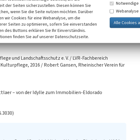
n in den Jahrhunderten zuvor eine Pfarrgemeinde bestand.
Notwendige 
it der Seiten sicherzustellen. Diesen können Sie
Webanalyse
chen, wenn Sie die Seite nutzen möchten. Darüber
n wir Cookies für eine Webanalyse, um die
dessen
Schlossallee und Schlosspark
als ein herausragendes
erer Seiten zu optimieren, sofern Sie einverstanden
ken des Buttons erklären Sie Ihr Einverständnis.
tionen finden Sie auf unserer Datenschutzseite.
, Variante C von Duisburg nach Kaiserswerth des
lege und Landschaftsschutz e. V. / LVR-Fachbereich
Kulturpflege, 2016 / Robert Gansen, Rheinischer Verein für
ittlaer – von der Idylle zum Immobilien-Eldorado
6.3030)