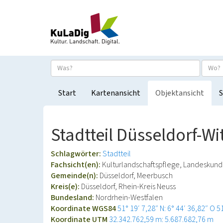
Start
Kartenansicht
Objektansicht
S
Stadtteil Düsseldorf-Wi
Schlagwörter:
Stadtteil
Fachsicht(en):
Kulturlandschaftspflege, Landeskun
Gemeinde(n):
Düsseldorf, Meerbusch
Kreis(e):
Düsseldorf, Rhein-Kreis Neuss
Bundesland:
Nordrhein-Westfalen
Koordinate WGS84
51° 19′ 7,28″ N: 6° 44′ 36,82″ O
5
Koordinate UTM
32.342.762,59 m: 5.687.682,76 m