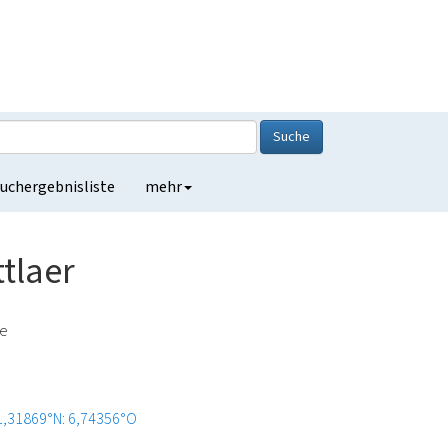
Suche
uchergebnisliste
mehr
ttlaer
de
1,31869°N: 6,74356°O