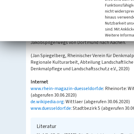
Kirche kann davon ausgegangen werden, dass scho
Funktionsfähigke
nicht widerspre
Hinweise
hinaus verwende
In der Nähe zu Wittlaer liegt das
Schloss Kalkum
, 
Nutzbarkeit uns
Frühwerk von
Maximilian Friedrich Weyhe
gelten.
sind. Mit Anklic
Weitere Informa
Düsseldorf-Wittlaer ist Station 4 auf der Etappe 4
Jakobspilgerwegs von Dortmund nach Aachen.
(Jan Spiegelberg, Rheinischer Verein für Denkmalpf
Regionale Kulturarbeit, Abteilung Landschaftliche 
Denkmalpflege und Landschaftsschutz e.V., 2020)
Internet
www.rhein-magazin-duesseldorf.de
: Rheinorte: W
(abgerufen 30.06.2020)
de.wikipedia.org
: Wittlaer (abgerufen 30.06.2020)
www.duesseldorf.de
: Stadtbezirk 5 (abgerufen 30.0
Literatur