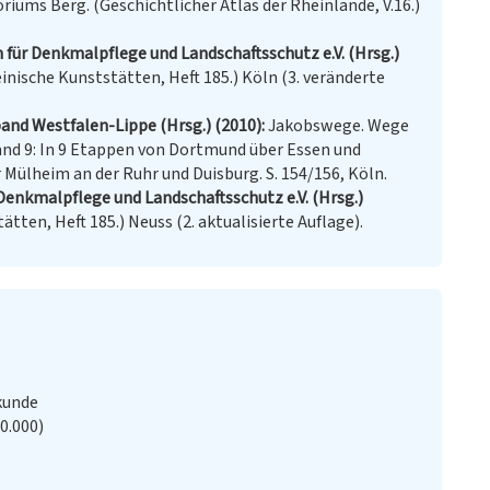
riums Berg. (Geschichtlicher Atlas der Rheinlande, V.16.)
für Denkmalpflege und Landschaftsschutz e.V. (Hrsg.)
einische Kunststätten, Heft 185.) Köln (3. veränderte
and Westfalen-Lippe (Hrsg.) (2010)
Jakobswege. Wege
and 9: In 9 Etappen von Dortmund über Essen und
 Mülheim an der Ruhr und Duisburg. S. 154/156, Köln.
 Denkmalpflege und Landschaftsschutz e.V. (Hrsg.)
tten, Heft 185.) Neuss (2. aktualisierte Auflage).
kunde
20.000)