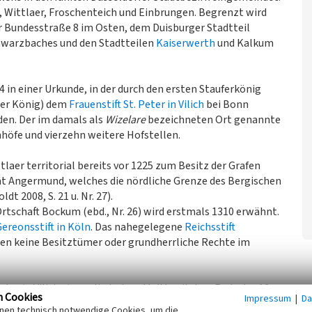
, Wittlaer, Froschenteich und Einbrungen. Begrenzt wird
r Bundesstraße 8 im Osten, dem Duisburger Stadtteil
warzbaches und den Stadtteilen
Kaiserwerth
und Kalkum
 in einer Urkunde, in der durch den ersten Stauferkönig
her König) dem
Frauenstift St. Peter in Vilich
bei Bonn
den. Der im damals als
Wizelare
bezeichneten Ort genannte
höfe und vierzehn weitere Hofstellen.
laer territorial bereits vor 1225 zum Besitz der Grafen
t Angermund, welches die nördliche Grenze des Bergischen
t 2008, S. 21 u. Nr. 27).
Ortschaft Bockum (ebd., Nr. 26) wird erstmals 1310 erwähnt.
ereonsstift in Köln
. Das nahegelegene
Reichsstift
gen keine Besitztümer oder grundherrliche Rechte im
 Peter in Vilich eingegliedert und tritt seit dem Ende des 13.
n Cookies
Impressum
|
Da
fgrund der Größe und des Umfangs der Besitztümer der
inen technisch notwendige Cookies, um die