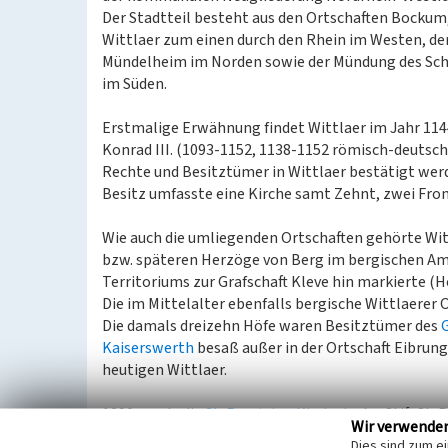
Der Stadtteil besteht aus den Ortschaften Bockum
Wittlaer zum einen durch den Rhein im Westen, de
Mündelheim im Norden sowie der Mündung des Sch
im Süden.
Erstmalige Erwähnung findet Wittlaer im Jahr 1144
Konrad III. (1093-1152, 1138-1152 römisch-deutsc
Rechte und Besitztümer in Wittlaer bestätigt wer
Besitz umfasste eine Kirche samt Zehnt, zwei Fron
Wie auch die umliegenden Ortschaften gehörte Witt
bzw. späteren Herzöge von Berg im bergischen Am
Territoriums zur Grafschaft Kleve hin markierte (Hold
Die im Mittelalter ebenfalls bergische Wittlaerer 
Die damals dreizehn Höfe waren Besitztümer des
G
Kaiserswerth
besaß außer in der Ortschaft Eibrun
heutigen Wittlaer.
1290 wurde die
St. Remigius-Kirche
in das Stift St.
Wir verwende
Jahrhunderts als selbständige Pfarrkirche auf. Au
Dies sind zum e