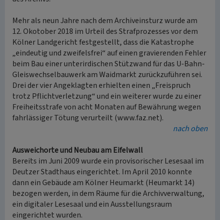
Mehr als neun Jahre nach dem Archiveinsturz wurde am
12. Okotober 2018 im Urteil des Strafprozesses vor dem
Kölner Landgericht festgestellt, dass die Katastrophe
„eindeutig und zweifelsfrei“ auf einen gravierenden Fehler
beim Bau einer unterirdischen Stützwand für das U-Bahn-
Gleiswechselbauwerk am Waidmarkt zurückzuführen sei.
Drei der vier Angeklagten erhielten einen „Freispruch
trotz Pflichtverletzung“ und ein weiterer wurde zu einer
Freiheitsstrafe von acht Monaten auf Bewährung wegen
fahrlässiger Tötung verurteilt (www.faz.net).
nach oben
Ausweichorte und Neubau am Eifelwall
Bereits im Juni 2009 wurde ein provisorischer Lesesaal im
Deutzer Stadthaus eingerichtet. Im April 2010 konnte
dann ein Gebäude am Kölner Heumarkt (Heumarkt 14)
bezogen werden, in dem Räume für die Archivverwaltung,
ein digitaler Lesesaal und ein Ausstellungsraum
eingerichtet wurden.