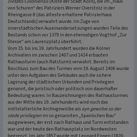
civitatis Coloniensis
(Kiste der Stadt Köln), die im „Haus
von Schuren“ des Patriziers Werner Overstolz in der
Rheingasse 8 (das älteste erhaltene Patrizierhaus
Deutschlands) verwahrt wurde. Im Zuge von
innerstädtischen Auseinandersetzungen wurden Teile des
Bestands schon vor 1370 in den ehemaligen Vogthof „Zur
Stesse“ am Laurenzplatz überführt.
Vom 15. bis ins 19. Jahrhundert wurden die Kölner
Archivalien im zwischen 1407 und 1414 erbauten
Rathausturm (auch Ratsturm) verwahrt. Bereits im
Beschluss zum Bau des Turmes vom 19. August 1406 wurde
unter den Aufgaben des Gebäudes auch die sichere
Lagerung der städtischen Urkunden und Privilegien
genannt, die juristisch oder politisch von dauerhafter
Bedeutung waren. In Bauzeichnungen des Rathausturmes
aus der Mitte des 19. Jahrhunderts wird noch das
mittelalterliche Archivgewölbe als
eyn gewolve zo der
stede privilegien
im so genannten „Spanischen Bau“
ausgewiesen, der erst nach Rathaus und Turm entstanden
war und der heute den Rathausplatz im Nordwesten
begrenzt. Im Jahr 1857 wurde mit Leonard Ennen (1820-