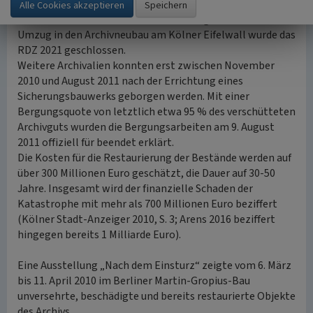
Restaurierungs- und Digitalisierungszentrum
(RDZ) des
Historischen Archivs der Stadt Köln eingerichtet. Mit dem
Umzug in den Archivneubau am Kölner Eifelwall wurde das
RDZ 2021 geschlossen.
Weitere Archivalien konnten erst zwischen November
2010 und August 2011 nach der Errichtung eines
Sicherungsbauwerks geborgen werden. Mit einer
Bergungsquote von letztlich etwa 95 % des verschütteten
Archivguts wurden die Bergungsarbeiten am 9. August
2011 offiziell für beendet erklärt.
Die Kosten für die Restaurierung der Bestände werden auf
über 300 Millionen Euro geschätzt, die Dauer auf 30-50
Jahre. Insgesamt wird der finanzielle Schaden der
Katastrophe mit mehr als 700 Millionen Euro beziffert
(Kölner Stadt-Anzeiger 2010, S. 3; Arens 2016 beziffert
hingegen bereits 1 Milliarde Euro).
Eine Ausstellung „Nach dem Einsturz“ zeigte vom 6. März
bis 11. April 2010 im Berliner Martin-Gropius-Bau
unversehrte, beschädigte und bereits restaurierte Objekte
des Archivs.