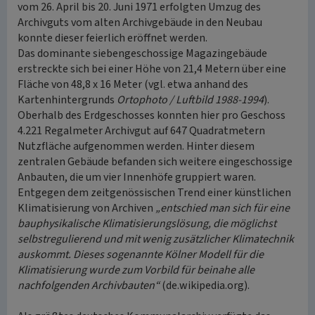
vom 26. April bis 20. Juni 1971 erfolgten Umzug des
Archivguts vom alten Archivgebäude in den Neubau
konnte dieser feierlich eröffnet werden.
Das dominante siebengeschossige Magazingebäude
erstreckte sich bei einer Höhe von 21,4 Metern über eine
Fläche von 48,8 x 16 Meter (vgl. etwa anhand des
Kartenhintergrunds
Ortophoto / Luftbild 1988-1994
).
Oberhalb des Erdgeschosses konnten hier pro Geschoss
4.221 Regalmeter Archivgut auf 647 Quadratmetern
Nutzfläche aufgenommen werden. Hinter diesem
zentralen Gebäude befanden sich weitere eingeschossige
Anbauten, die um vier Innenhöfe gruppiert waren.
Entgegen dem zeitgenössischen Trend einer künstlichen
Klimatisierung von Archiven
„entschied man sich für eine
bauphysikalische Klimatisierungslösung, die möglichst
selbstregulierend und mit wenig zusätzlicher Klimatechnik
auskommt. Dieses sogenannte Kölner Modell für die
Klimatisierung wurde zum Vorbild für beinahe alle
nachfolgenden Archivbauten“
(de.wikipedia.org).