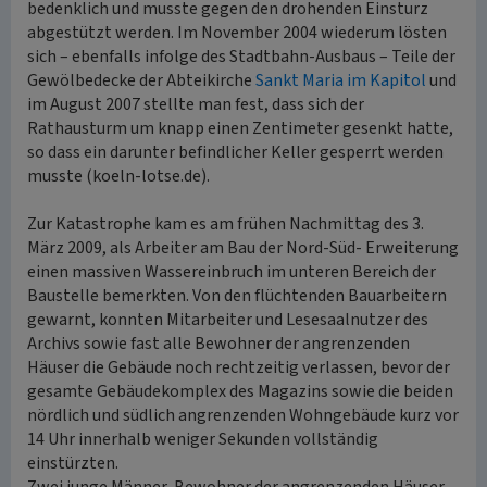
bedenklich und musste gegen den drohenden Einsturz
abgestützt werden. Im November 2004 wiederum lösten
sich – ebenfalls infolge des Stadtbahn-Ausbaus – Teile der
Gewölbedecke der Abteikirche
Sankt Maria im Kapitol
und
im August 2007 stellte man fest, dass sich der
Rathausturm um knapp einen Zentimeter gesenkt hatte,
so dass ein darunter befindlicher Keller gesperrt werden
musste (koeln-lotse.de).
Zur Katastrophe kam es am frühen Nachmittag des 3.
März 2009, als Arbeiter am Bau der Nord-Süd- Erweiterung
einen massiven Wassereinbruch im unteren Bereich der
Baustelle bemerkten. Von den flüchtenden Bauarbeitern
gewarnt, konnten Mitarbeiter und Lesesaalnutzer des
Archivs sowie fast alle Bewohner der angrenzenden
Häuser die Gebäude noch rechtzeitig verlassen, bevor der
gesamte Gebäudekomplex des Magazins sowie die beiden
nördlich und südlich angrenzenden Wohngebäude kurz vor
14 Uhr innerhalb weniger Sekunden vollständig
einstürzten.