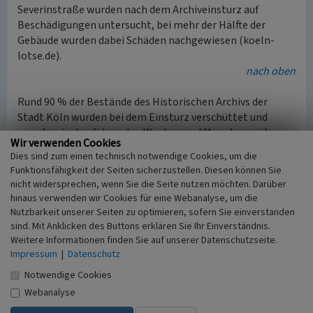
Severinstraße wurden nach dem Archiveinsturz auf
Beschädigungen untersucht, bei mehr der Hälfte der
Gebäude wurden dabei Schäden nachgewiesen (koeln-
lotse.de).
nach oben
Rund 90 % der Bestände des Historischen Archivs der
Stadt Köln wurden bei dem Einsturz verschüttet und
mussten in den folgenden Wochen und Monaten mühsam
Wir verwenden Cookies
aus den nassen Gebäudetrümmern geborgen werden.
Dies sind zum einen technisch notwendige Cookies, um die
Etwa 12.000 Tonnen Bauschutt mussten dabei bewältigt
Funktionsfähigkeit der Seiten sicherzustellen. Diesen können Sie
werden. Durch die Mithilfe von mehr als 1.800 Freiwilligen
nicht widersprechen, wenn Sie die Seite nutzen möchten. Darüber
konnten bis Mitte Oktober 2009 etwa 85 % des Archivguts
hinaus verwenden wir Cookies für eine Webanalyse, um die
nach dem Motto
„Wir lesen nicht. Werfen nichts weg.“
bzw.
Nutzbarkeit unserer Seiten zu optimieren, sofern Sie einverstanden
„bergen, säubern, sichern“
gerettet und erstversorgt
sind. Mit Anklicken des Buttons erklären Sie Ihr Einverständnis.
werden, bevor es in bis zu 20 Asylarchive zur weiteren
Weitere Informationen finden Sie auf unserer Datenschutzseite.
Impressum
|
Datenschutz
Verwahrung überführt wurde.
Für die Rettung des Archivguts wurde noch im März 2009
Notwendige Cookies
in einer ehemaligen Lagerhalle eines Möbelhauses in
Webanalyse
2
Köln-Lind
auf insgesamt 10.000 m
Fläche das