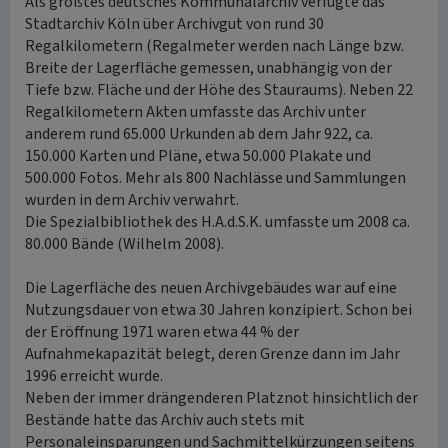
Als größtes deutsches Kommunalarchiv verfügte das
Stadtarchiv Köln über Archivgut von rund 30
Regalkilometern (Regalmeter werden nach Länge bzw.
Breite der Lagerfläche gemessen, unabhängig von der
Tiefe bzw. Fläche und der Höhe des Stauraums). Neben 22
Regalkilometern Akten umfasste das Archiv unter
anderem rund 65.000 Urkunden ab dem Jahr 922, ca.
150.000 Karten und Pläne, etwa 50.000 Plakate und
500.000 Fotos. Mehr als 800 Nachlässe und Sammlungen
wurden in dem Archiv verwahrt.
Die Spezialbibliothek des H.A.d.S.K. umfasste um 2008 ca.
80.000 Bände (Wilhelm 2008).
Die Lagerfläche des neuen Archivgebäudes war auf eine
Nutzungsdauer von etwa 30 Jahren konzipiert. Schon bei
der Eröffnung 1971 waren etwa 44 % der
Aufnahmekapazität belegt, deren Grenze dann im Jahr
1996 erreicht wurde.
Neben der immer drängenderen Platznot hinsichtlich der
Bestände hatte das Archiv auch stets mit
Personaleinsparungen und Sachmittelkürzungen seitens