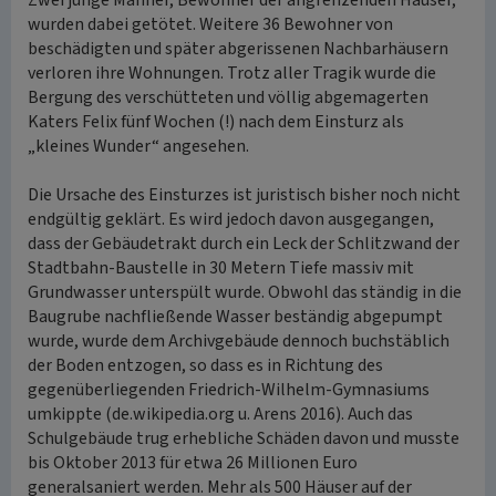
Zwei junge Männer, Bewohner der angrenzenden Häuser,
wurden dabei getötet. Weitere 36 Bewohner von
beschädigten und später abgerissenen Nachbarhäusern
verloren ihre Wohnungen. Trotz aller Tragik wurde die
Bergung des verschütteten und völlig abgemagerten
Katers Felix fünf Wochen (!) nach dem Einsturz als
„kleines Wunder“ angesehen.
Die Ursache des Einsturzes ist juristisch bisher noch nicht
endgültig geklärt. Es wird jedoch davon ausgegangen,
dass der Gebäudetrakt durch ein Leck der Schlitzwand der
Stadtbahn-Baustelle in 30 Metern Tiefe massiv mit
Grundwasser unterspült wurde. Obwohl das ständig in die
Baugrube nachfließende Wasser beständig abgepumpt
wurde, wurde dem Archivgebäude dennoch buchstäblich
der Boden entzogen, so dass es in Richtung des
gegenüberliegenden Friedrich-Wilhelm-Gymnasiums
umkippte (de.wikipedia.org u. Arens 2016). Auch das
Schulgebäude trug erhebliche Schäden davon und musste
bis Oktober 2013 für etwa 26 Millionen Euro
generalsaniert werden. Mehr als 500 Häuser auf der