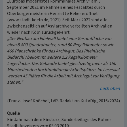
„Europas modernstes kommunales Archiv“ am 3.
September 2021 im Rahmen eines Festaktes durch
Oberbürgermeisterin Henriette Reker eröffnet
(www.stadt-koeln.de, 2021). Seit März 2022 sind alle
zwischenzeitlich auf Asylarchive verteilten Archivalien
wieder nach Köln zurückgekehrt.
„Der Neubau am Eifelwall bietet eine Gesamtfläche von
etwa 8.800 Quadratmeter, rund 50 Regalkilometer sowie
460 Planschränke für das Archivgut. Das Rheinische
Bildarchiv bekommt weitere 2,2 Regalkilometer
Lagerfläche. Das Gebäude bietet gleichzeitig mehr als 150
Mitarbeitenden hochfunktionale Arbeitsplätze. Im Lesesaal
werden 45 Plätze für die Arbeit mit Archivgut zur Verfügung
stehen.“
nach oben
(Franz-Josef Knöchel, LVR-Redaktion KuLaDig, 2016/2024)
Quelle
Ein Jahr nach dem Einsturz, Sonderbeilage des Kölner
Stadt-Anzeigers vom 03.03.2010.