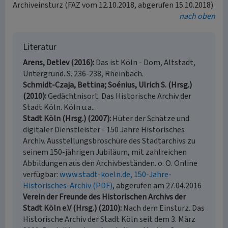
Archiveinsturz (FAZ vom 12.10.2018, abgerufen 15.10.2018)
nach oben
Literatur
Arens, Detlev (2016)
Das ist Köln - Dom, Altstadt,
Untergrund. S. 236-238, Rheinbach.
Schmidt-Czaja, Bettina; Soénius, Ulrich S. (Hrsg.)
(2010)
Gedächtnisort. Das Historische Archiv der
Stadt Köln. Köln u.a..
Stadt Köln (Hrsg.) (2007)
Hüter der Schätze und
digitaler Dienstleister - 150 Jahre Historisches
Archiv. Ausstellungsbroschüre des Stadtarchivs zu
seinem 150-jährigen Jubiläum, mit zahlreichen
Abbildungen aus den Archivbeständen. o. O. Online
verfügbar:
www.stadt-koeln.de, 150-Jahre-
Historisches-Archiv (PDF)
, abgerufen am 27.04.2016
Verein der Freunde des Historischen Archivs der
Stadt Köln e.V (Hrsg.) (2010)
Nach dem Einsturz. Das
Historische Archiv der Stadt Köln seit dem 3. März