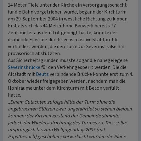
14 Meter Tiefe unter der Kirche ein Versorgungsschacht
für die Bahn vorgetrieben wurde, begann der Kirchturm
am 29. September 2004 in westliche Richtung zu kippen.
Erst als sich das 44 Meter hohe Bauwerk bereits 77
Zentimeter aus dem Lot geneigt hatte, konnte der
drohende Einsturz durch sechs massive Stahlprofile
verhindert werden, die den Turm zur Severinstraße hin
provisorisch abstützten.
Aus Sicherheitsgründen musste sogar die nahegelegene
Severinsbrücke
für den Verkehr gesperrt werden. Die die
Altstadt mit
Deutz
verbindende Brücke konnte erst zum 4.
Oktober wieder freigegeben werden, nachdem man die
Hohlräume unter dem Kirchturm mit Beton verfüllt
hatte.
„Einem Gutachten zufolge hätte der Turm ohne die
angebrachten Stützen zwar ungefährdet so stehen bleiben
können; der Kirchenvorstand der Gemeinde stimmte
jedoch der Wiederaufrichtung des Turmes zu. Dies sollte
ursprünglich bis zum Weltjugendtag 2005 (mit
Papstbesuch) geschehen; verwirklicht wurden die Pläne