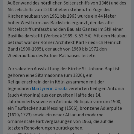
Außenwand des nördlichen Seitenschiffs von 1346) und des
Mittelschiffs von 1210 blieben stehen. Im Zuge des
Kirchenneubaus von 1961 bis 1963 wurde ein 44 Meter
hoher Westturm aus Backstein ergänzt, der das alte
Mittelschiff umfasst und den Bau als Ganzes im Stil einer
Basilika darstellt (Verbeek 1969, S. 53-54). Mit dem Neubau
betraut war der Kölner Architekt Karl Friedrich Heinrich
Band (1900-1995), der auch von 1960 bis 1972 den
Wiederaufbau des Kölner Rathauses leitete.
Zur sakralen Ausstattung der Kirche St. Johann Baptist
gehören eine Sitzmadonna (um 1320), ein
Reliquienschrein der in Köln zusammen mit der
legendären
Märtyrerin Ursula
verehrten heiligen Antonia
(auch Antonina) aus der zweiten Hälfte des 14.
Jahrhunderts sowie ein Antonia-Reliquiar vom um 1500,
ein Taufbecken aus Messing (1566), bronzene Adlerpulte
(1629/1723) sowie ein neuer Altar und moderne
ornamentale Farbverglasungen von 1963, die auf die
letzten Renovierungen zurückgehen.