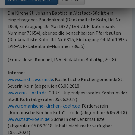
Baudenkmal
Die Kirche St. Johann Baptist in Altstadt-Süd ist ein
eingetragenes Baudenkmal (Denkmalliste Köln, lfd. Nr.
1009, Eintragung 19. Mai 1982 / LVR-ADR-Datenbank-
Nummer 73654), ebenso die benachbarten Pfarrbauten
(Denkmalliste Köln, lfd. Nr. 6825, Eintragung 04. Mai 1993 /
LVR-ADR-Datenbank-Nummer 73655).
(Franz-Josef Knöchel, LVR-Redaktion KuLaDig, 2018)
Internet
www.sankt-severin.de
: Katholische Kirchengemeinde St.
Severin Köln (abgerufen 05.06.2018)
www.crux-koeln.de
: CRUX - Jugendpastorales Zentrum der
Stadt Köln (abgerufen 05.06.2018)
www.romanische-kirchen-koeln.de
: Förderverein
„Romanische Kirchen Köln“ – Ziele (abgerufen 06.06.2018)
www.stadt-koeln.de
: Suche in der Denkmalliste
(abgerufen 05.06.2018, Inhalt nicht mehr verfügbar
18.01.2024)