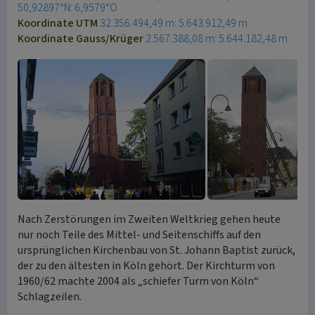
50,92897°N: 6,9579°O
Koordinate UTM
32.356.494,49 m: 5.643.912,49 m
Koordinate Gauss/Krüger
2.567.388,08 m: 5.644.182,48 m
Nach Zerstörungen im Zweiten Weltkrieg gehen heute
nur noch Teile des Mittel- und Seitenschiffs auf den
ursprünglichen Kirchenbau von St. Johann Baptist zurück,
der zu den ältesten in Köln gehört. Der Kirchturm von
1960/62 machte 2004 als „schiefer Turm von Köln“
Schlagzeilen.