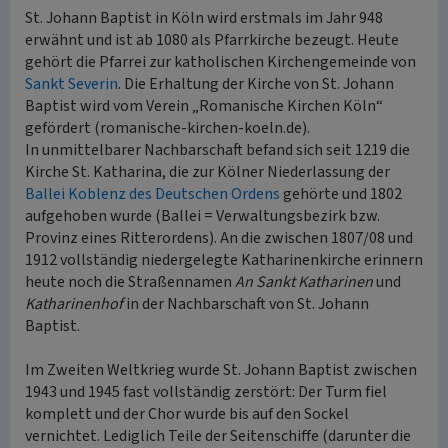
St. Johann Baptist in Köln wird erstmals im Jahr 948
erwähnt und ist ab 1080 als Pfarrkirche bezeugt. Heute
gehört die Pfarrei zur katholischen Kirchengemeinde von
Sankt Severin
. Die Erhaltung der Kirche von St. Johann
Baptist wird vom Verein „Romanische Kirchen Köln“
gefördert (romanische-kirchen-koeln.de).
In unmittelbarer Nachbarschaft befand sich seit 1219 die
Kirche St. Katharina, die zur Kölner Niederlassung der
Ballei Koblenz des Deutschen Ordens
gehörte und 1802
aufgehoben wurde (Ballei = Verwaltungsbezirk bzw.
Provinz eines Ritterordens). An die zwischen 1807/08 und
1912 vollständig niedergelegte Katharinenkirche erinnern
heute noch die Straßennamen
An Sankt Katharinen
und
Katharinenhof
in der Nachbarschaft von St. Johann
Baptist.
Im Zweiten Weltkrieg wurde St. Johann Baptist zwischen
1943 und 1945 fast vollständig zerstört: Der Turm fiel
komplett und der Chor wurde bis auf den Sockel
vernichtet. Lediglich Teile der Seitenschiffe (darunter die