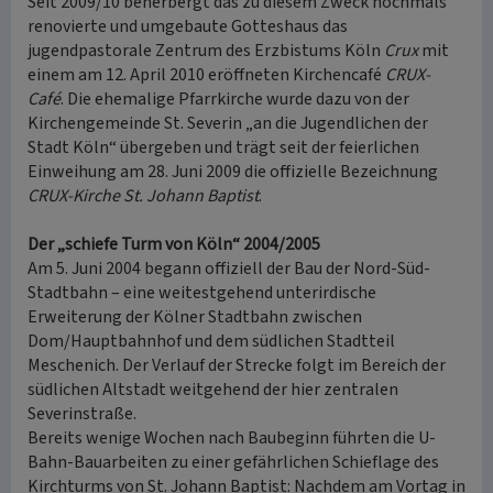
Seit 2009/10 beherbergt das zu diesem Zweck nochmals
renovierte und umgebaute Gotteshaus das
jugendpastorale Zentrum des Erzbistums Köln
Crux
mit
einem am 12. April 2010 eröffneten Kirchencafé
CRUX-
Café
. Die ehemalige Pfarrkirche wurde dazu von der
Kirchengemeinde St. Severin „an die Jugendlichen der
Stadt Köln“ übergeben und trägt seit der feierlichen
Einweihung am 28. Juni 2009 die offizielle Bezeichnung
CRUX-Kirche St. Johann Baptist
.
Der „schiefe Turm von Köln“ 2004/2005
Am 5. Juni 2004 begann offiziell der Bau der Nord-Süd-
Stadtbahn – eine weitestgehend unterirdische
Erweiterung der Kölner Stadtbahn zwischen
Dom/Hauptbahnhof und dem südlichen Stadtteil
Meschenich. Der Verlauf der Strecke folgt im Bereich der
südlichen Altstadt weitgehend der hier zentralen
Severinstraße.
Bereits wenige Wochen nach Baubeginn führten die U-
Bahn-Bauarbeiten zu einer gefährlichen Schieflage des
Kirchturms von St. Johann Baptist: Nachdem am Vortag in