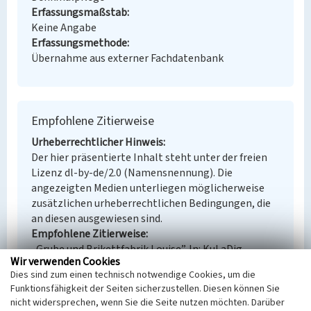
Erfassungsmaßstab
Keine Angabe
Erfassungsmethode
Übernahme aus externer Fachdatenbank
Empfohlene Zitierweise
Urheberrechtlicher Hinweis
Der hier präsentierte Inhalt steht unter der freien
Lizenz dl-by-de/2.0 (Namensnennung). Die
angezeigten Medien unterliegen möglicherweise
zusätzlichen urheberrechtlichen Bedingungen, die
an diesen ausgewiesen sind.
Empfohlene Zitierweise
„Grube und Brikettfabrik Louise”. In: KuLaDig,
Wir verwenden Cookies
Kultur.Landschaft.Digital. URL:
Dies sind zum einen technisch notwendige Cookies, um die
https://www.kuladig.de/Objektansicht/BKM-
Funktionsfähigkeit der Seiten sicherzustellen. Diesen können Sie
32000917
(Abgerufen: 8. August 2026)
nicht widersprechen, wenn Sie die Seite nutzen möchten. Darüber