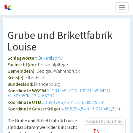
Togg
navig
Grube und Brikettfabrik
Louise
Schlagwörter:
Brikettfabrik
Fachsicht(en):
Denkmalpflege
Gemeinde(n):
Uebigau-Wahrenbrück
Kreis(e):
Elbe-Elster
Bundesland:
Brandenburg
Koordinate WGS84
51° 34′ 58,97″ N: 13° 24′ 59,84″ O
51,58305°N: 13,41662°O
Koordinate UTM
33.390.296,46 m: 5.715.852,90 m
Koordinate Gauss/Krüger
4.598.294,54 m: 5.717.462,33 m
Die Grube und Brikettfabrik Louise
Kooperationspartner
sind das Stammwerk der Eintracht